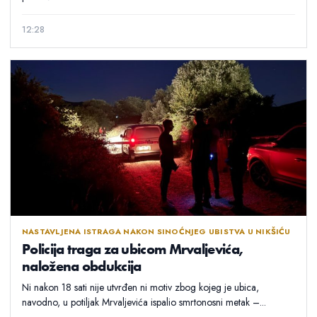
12:28
NASTAVLJENA ISTRAGA NAKON SINOĆNJEG UBISTVA U NIKŠIĆU
Policija traga za ubicom Mrvaljevića,
naložena obdukcija
Ni nakon 18 sati nije utvrđen ni motiv zbog kojeg je ubica,
navodno, u potiljak Mrvaljevića ispalio smrtonosni metak –...