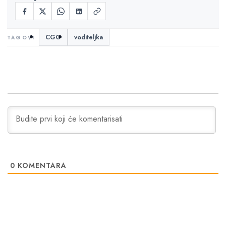
CGO
voditeljka
0
KOMENTARA