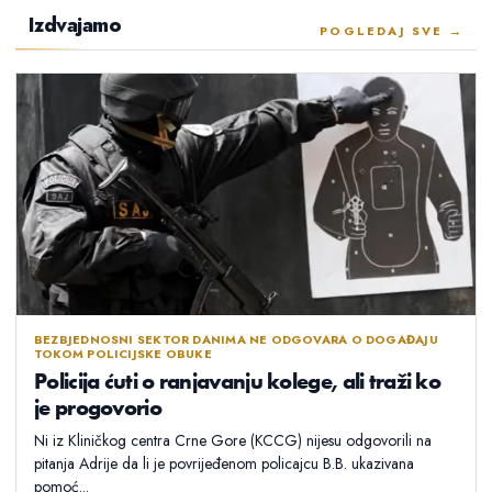
Izdvajamo
POGLEDAJ SVE →
BEZBJEDNOSNI SEKTOR DANIMA NE ODGOVARA O DOGAĐAJU
TOKOM POLICIJSKE OBUKE
Policija ćuti o ranjavanju kolege, ali traži ko
je progovorio
Ni iz Kliničkog centra Crne Gore (KCCG) nijesu odgovorili na
pitanja Adrije da li je povrijeđenom policajcu B.B. ukazivana
pomoć...