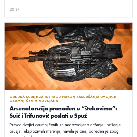
20:37
ODLUKA SUDIJE ZA ISTRAGU NAKON SASLUŠANJA DVOJICE
OSUMNJIČENIH NOVLJANA
Arsenal oružja pronađen u “štekovima”:
Suić i Trifunović poslati u Spuž
Pritvor dvojici osumnjičenih za nedozvoljeno držanje i nošenje
oružja i eksplozivnih materija, navela je ona, određen je zbog