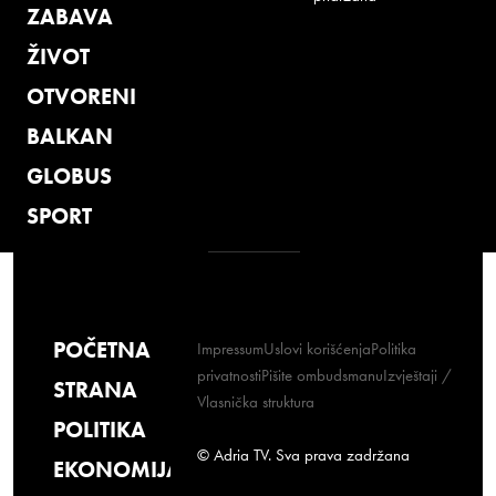
ZABAVA
ŽIVOT
OTVORENI
BALKAN
GLOBUS
SPORT
POČETNA
Impressum
Uslovi korišćenja
Politika
privatnosti
Pišite ombudsmanu
Izvještaji /
STRANA
Vlasnička struktura
POLITIKA
© Adria TV. Sva prava zadržana
EKONOMIJA