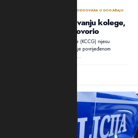
BEZBJEDNOSNI SEKTOR DANIMA NE ODGOVARA O DOGAĐAJU
TOKOM POLICIJSKE OBUKE
Policija ćuti o ranjavanju kolege,
ali traži ko je progovorio
Ni iz Kliničkog centra Crne Gore (KCCG) nijesu
odgovorili na pitanja Adrije da li je povrijeđenom
policajcu B.B. ukazivana pomoć...
12:28