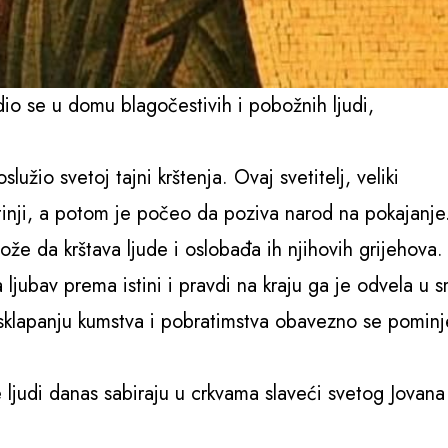
dio se u domu blagočestivih i pobožnih ljudi,
lužio svetoj tajni krštenja. Ovaj svetitelj, veliki
tinji, a potom je počeo da poziva narod na pokajanje
že da krštava ljude i oslobađa ih njihovih grijehova.
a ljubav prema istini i pravdi na kraju ga je odvela u s
 sklapanju kumstva i pobratimstva obavezno se pominj
ljudi danas sabiraju u crkvama slaveći svetog Jovana