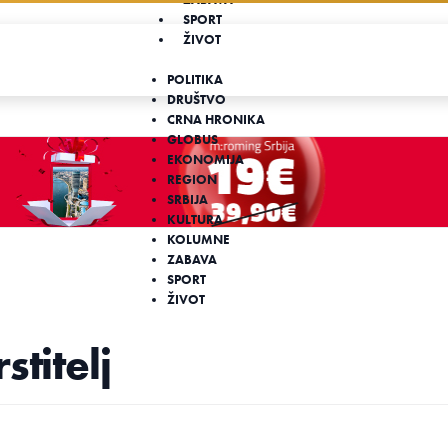
SPORT
ŽIVOT
POLITIKA
DRUŠTVO
CRNA HRONIKA
GLOBUS
EKONOMIJA
REGION
SRBIJA
KULTURA
KOLUMNE
ZABAVA
SPORT
ŽIVOT
titelj