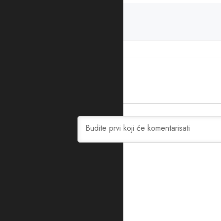
PODIJELITE ČLANAK
Praznik
0
KOMENTARA