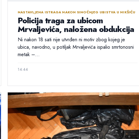
NASTAVLJENA ISTRAGA NAKON SINOĆNJEG UBISTVA U NIKŠIĆU
Policija traga za ubicom
Mrvaljevića, naložena obdukcija
Ni nakon 18 sati nije utvrđen ni motiv zbog kojeg je
ubica, navodno, u potiljak Mrvaljevića ispalio smrtonosni
metak –...
14:44