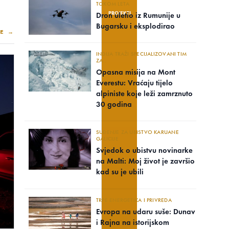
TOKOM LETA
PROJEKTI
Dron uletio iz Rumunije u
Bugarsku i eksplodirao
E →
INDIJA TRAŽI SPECIJALIZOVANI TIM
ZA..
Opasna misija na Mont
Everestu: Vraćaju tijelo
alpiniste koje leži zamrznuto
30 godina
SUĐENJE ZA UBISTVO KARUANE
GALICIJE
Svjedok o ubistvu novinarke
na Malti: Moj život je završio
kad su je ubili
TRPE ENERGETIKA I PRIVREDA
Evropa na udaru suše: Dunav
i Rajna na istorijskom