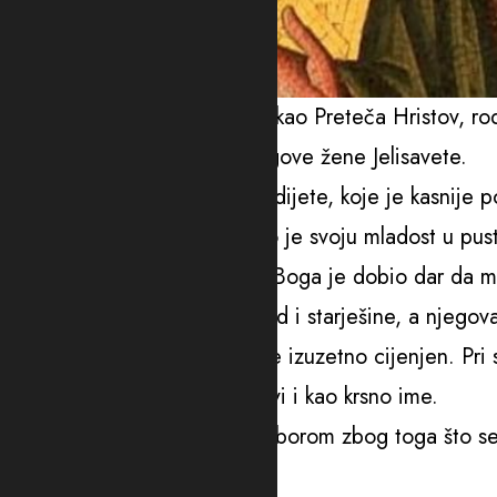
Sveti Jovan, u narodu poznat kao Preteča Hristov, ro
prvosveštenika Zaharije i njegove žene Jelisavete.
Već starci, od Boga izmoliše dijete, koje je kasnije pos
propovjednik i prorok, proveo je svoju mladost u pus
Izuzetne moralne čistote, od Boga je dobio dar da mo
Bez straha je kritikovao i narod i starješine, a njegov
U našem narodu sveti Jovan je izuzetno cijenjen. Pri
ime ovog sveca, često se slavi i kao krsno ime.
Današnji praznik naziva se Saborom zbog toga što se 
Krstitelja.