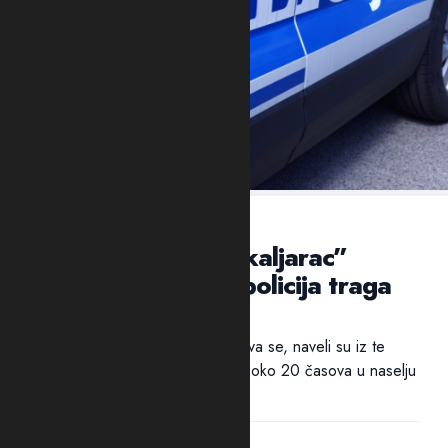
VEČERAS U NASELJU KAPINO POLJE
NIKŠIĆ: Ubijen “škaljarac”
Jovan Mrvaljević, policija traga
za ubicom
Policija traga za ubicom. Pucnjava se, naveli su iz te
bezbjednosne službe, dogodila oko 20 časova u naselju
Kapino polje. "Službenici...
20:37