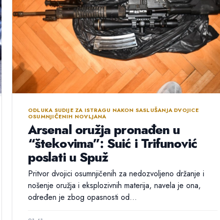
ODLUKA SUDIJE ZA ISTRAGU NAKON SASLUŠANJA DVOJICE
OSUMNJIČENIH NOVLJANA
Arsenal oružja pronađen u
“štekovima”: Suić i Trifunović
poslati u Spuž
Pritvor dvojici osumnjičenih za nedozvoljeno držanje i
nošenje oružja i eksplozivnih materija, navela je ona,
određen je zbog opasnosti od...