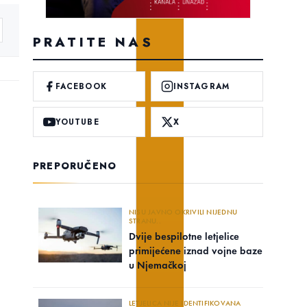
PRATITE NAS
FACEBOOK
INSTAGRAM
YOUTUBE
X
PREPORUČENO
NISU JAVNO OKRIVILI NIJEDNU
STRANU..
Dvije bespilotne letjelice
primijećene iznad vojne baze
u Njemačkoj
LETJELICA NIJE IDENTIFIKOVANA