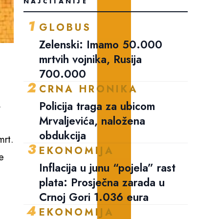
NAJČITANIJE
1
GLOBUS
Zelenski: Imamo 50.000
mrtvih vojnika, Rusija
700.000
2
CRNA HRONIKA
.
Policija traga za ubicom
Mrvaljevića, naložena
obdukcija
mrt.
3
EKONOMIJA
e
Inflacija u junu “pojela” rast
plata: Prosječna zarada u
Crnoj Gori 1.036 eura
4
EKONOMIJA