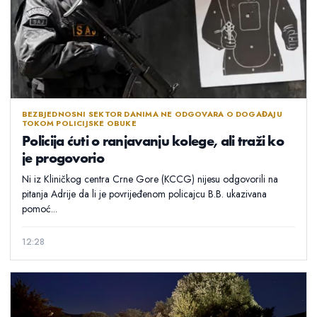
BEZBJEDNOSNI SEKTOR DANIMA NE ODGOVARA O DOGAĐAJU
TOKOM POLICIJSKE OBUKE
Policija ćuti o ranjavanju kolege, ali traži ko
je progovorio
Ni iz Kliničkog centra Crne Gore (KCCG) nijesu odgovorili na
pitanja Adrije da li je povrijeđenom policajcu B.B. ukazivana
pomoć...
12:28