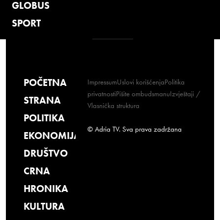
GLOBUS
SPORT
POČETNA
Impressum
Uslovi korišćenja
Politika
privatnosti
Pišite ombudsmanu
Izvještaji /
STRANA
Vlasnička struktura
POLITIKA
© Adria TV. Sva prava zadržana
EKONOMIJA
DRUŠTVO
CRNA
HRONIKA
KULTURA