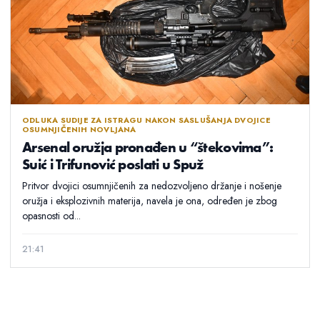
ODLUKA SUDIJE ZA ISTRAGU NAKON SASLUŠANJA DVOJICE
OSUMNJIČENIH NOVLJANA
Arsenal oružja pronađen u “štekovima”:
Suić i Trifunović poslati u Spuž
Pritvor dvojici osumnjičenih za nedozvoljeno držanje i nošenje
oružja i eksplozivnih materija, navela je ona, određen je zbog
opasnosti od...
21:41