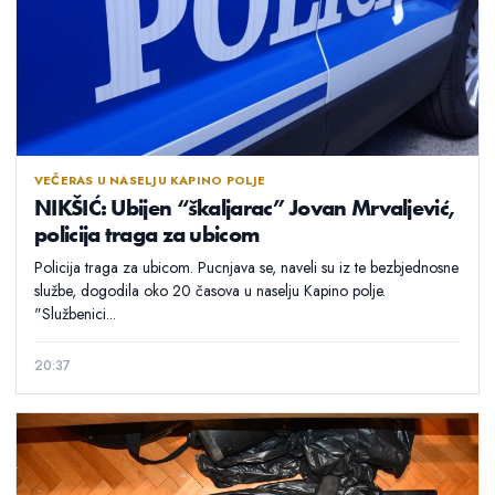
VEČERAS U NASELJU KAPINO POLJE
NIKŠIĆ: Ubijen “škaljarac” Jovan Mrvaljević,
policija traga za ubicom
Policija traga za ubicom. Pucnjava se, naveli su iz te bezbjednosne
službe, dogodila oko 20 časova u naselju Kapino polje.
"Službenici...
20:37