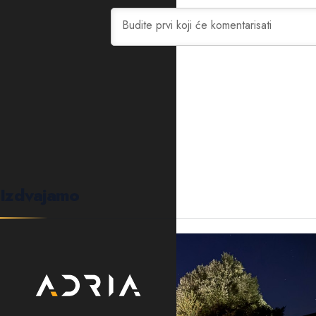
0
KOMENTARA
Izdvajamo