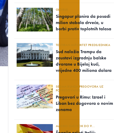
GLOBUS
Singapur planira da posadi
milion stabala drveća, u
borbi protiv toplotnih talasa
TESTIRAN AUTORITET PREDSJEDNIKA
Sud naložio Trampu da
zaustavi izgradnju balske
dvorane u Bijeloj kući,
vrijedne 400 miliona dolara
SEDMA RUNDA PREGOVORA UZ
POSREDOVANJE..
Pregovori u Rimu: Izrael i
Liban bez dogovora o novim
zonama
MADRID DAO ROK DO 9...
Španija prijeti Italiji: