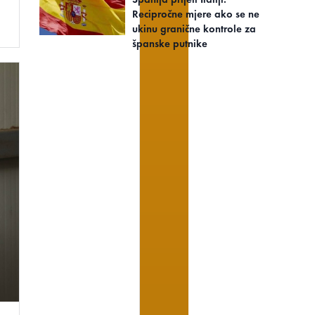
Recipročne mjere ako se ne
ukinu granične kontrole za
španske putnike