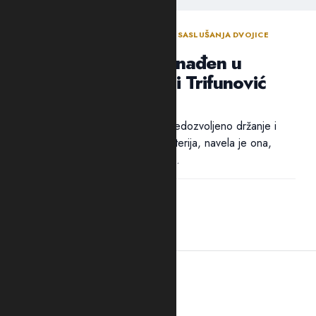
ODLUKA SUDIJE ZA ISTRAGU NAKON SASLUŠANJA DVOJICE
OSUMNJIČENIH NOVLJANA
Arsenal oružja pronađen u
“štekovima”: Suić i Trifunović
poslati u Spuž
Pritvor dvojici osumnjičenih za nedozvoljeno držanje i
nošenje oružja i eksplozivnih materija, navela je ona,
određen je zbog opasnosti od...
21:41