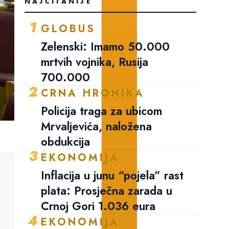
NAJČITANIJE
1
GLOBUS
Zelenski: Imamo 50.000
mrtvih vojnika, Rusija
700.000
2
CRNA HRONIKA
Policija traga za ubicom
Mrvaljevića, naložena
obdukcija
3
EKONOMIJA
Inflacija u junu “pojela” rast
plata: Prosječna zarada u
Crnoj Gori 1.036 eura
4
EKONOMIJA