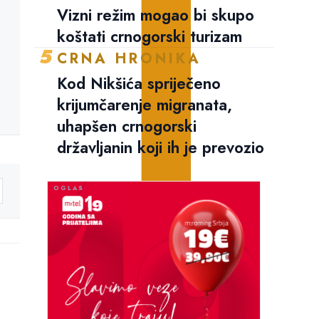
Vizni režim mogao bi skupo
koštati crnogorski turizam
5
CRNA HRONIKA
Kod Nikšića spriječeno
krijumčarenje migranata,
uhapšen crnogorski
državljanin koji ih je prevozio