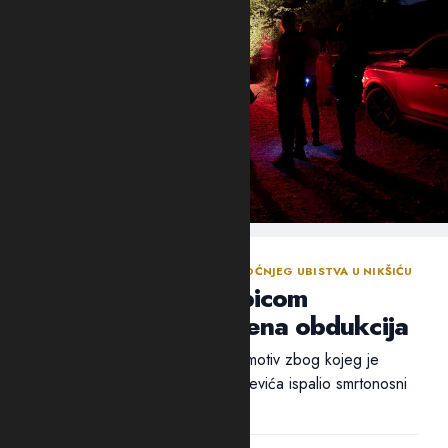
NASTAVLJENA ISTRAGA NAKON SINOĆNJEG UBISTVA U NIKŠIĆU
Policija traga za ubicom
Mrvaljevića, naložena obdukcija
Ni nakon 18 sati nije utvrđen ni motiv zbog kojeg je
ubica, navodno, u potiljak Mrvaljevića ispalio smrtonosni
metak –...