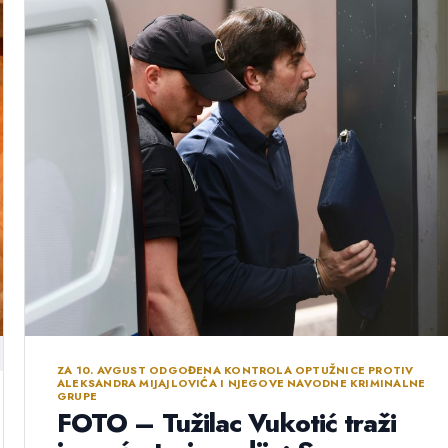
ZA 10. AVGUST ODGOĐENA KONTROLA OPTUŽNICE PROTIV
ALEKSANDRA MIJAJLOVIĆA I NJEGOVE NAVODNE KRIMINALNE
GRUPE
FOTO – Tužilac Vukotić traži