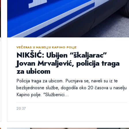
VEČERAS U NASELJU KAPINO POLJE
NIKŠIĆ: Ubijen “škaljarac”
Jovan Mrvaljević, policija traga
za ubicom
Policija traga za ubicom. Pucnjava se, naveli su iz te
bezbjednosne službe, dogodila oko 20 časova u naselju
Kapino polje. "Službenici...
20:37