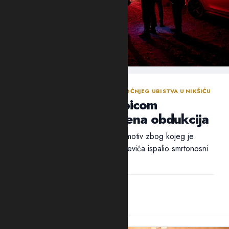
NASTAVLJENA ISTRAGA NAKON SINOĆNJEG UBISTVA U NIKŠIĆU
Policija traga za ubicom
Mrvaljevića, naložena obdukcija
Ni nakon 18 sati nije utvrđen ni motiv zbog kojeg je
ubica, navodno, u potiljak Mrvaljevića ispalio smrtonosni
metak –...
14:44