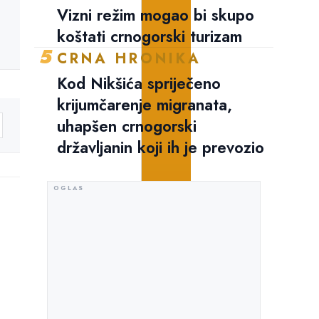
Vizni režim mogao bi skupo
koštati crnogorski turizam
5
CRNA HRONIKA
Kod Nikšića spriječeno
krijumčarenje migranata,
uhapšen crnogorski
državljanin koji ih je prevozio