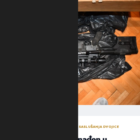
ODLUKA SUDIJE ZA ISTRAGU NAKON SASLUŠANJA DVOJICE
OSUMNJIČENIH NOVLJANA
Arsenal oružja pronađen u