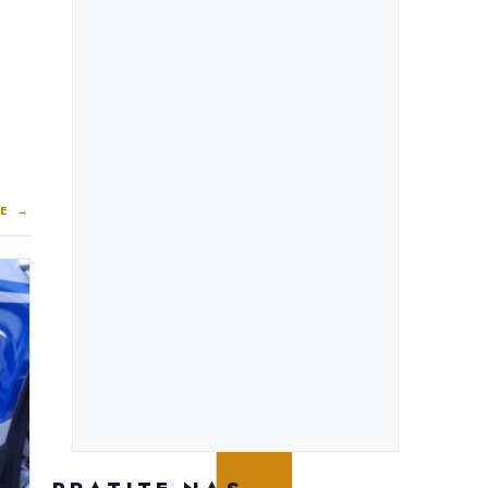
E →
PROJEKTI