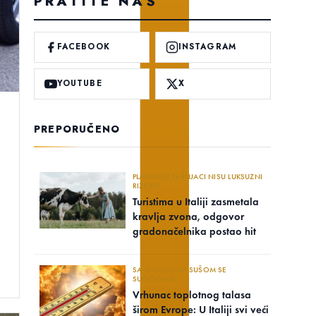
PRATITE NAS
FACEBOOK
INSTAGRAM
YOUTUBE
X
PREPORUČENO
PLANINSKI PAŠNJACI NISU LUKSUZNI
RIZORTI
Turistima u Italiji zasmetala
kravlja zvona, odgovor
gradonačelnika postao hit
SA OZBILJNOM SUŠOM SE
SUOČAVAJU..
Vrhunac toplotnog talasa
širom Evrope: U Italiji svi veći