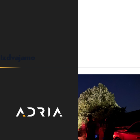
0
KOMENTARA
Izdvajamo