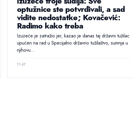
izuzeće troje sudija: Sve
optužnice ste potvrđivali, a sad
vidite nedostatke; Kovačević:
Radimo kako treba
Izuzeće je zatražio jer, kazao je danas taj državni tužilac
upućen na rad u Specijalno državno tužilaštvo, sumnja u
njihovu...
11:47