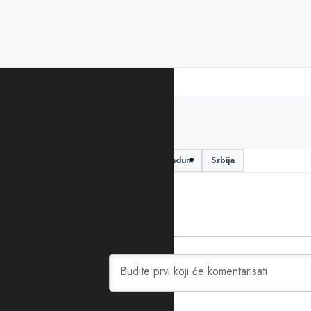
PODIJELITE ČLANAK
Kosovo i Metohija
referendum
Srbija