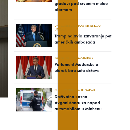
gradovi pod crvenim meteo-
alarmom
UPOZORENJA ZBOG KINESKOG
UTICAJA
Tramp najavio zatvaranje pet
američkih ambasada
JOŠ SE NE ZNA MAĐAROV..
Parlament Mađarske u
utorak bira šefa države
SUD UTVRDIO DA JE NAPAD..
Doživotna kazna
Avganistancu za napad
automobilom u Minhenu