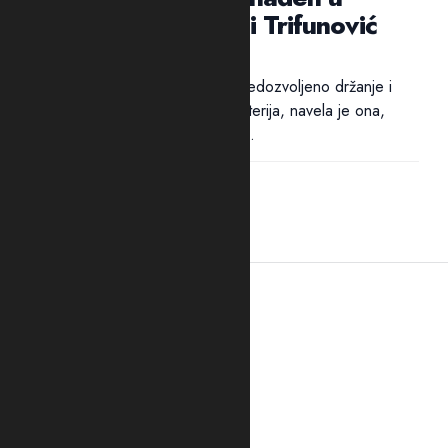
“štekovima”: Suić i Trifunović
poslati u Spuž
Pritvor dvojici osumnjičenih za nedozvoljeno držanje i
nošenje oružja i eksplozivnih materija, navela je ona,
određen je zbog opasnosti od...
21:41