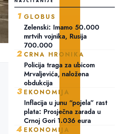
NAJČITANIJE
1
GLOBUS
Zelenski: Imamo 50.000
mrtvih vojnika, Rusija
700.000
2
CRNA HRONIKA
Policija traga za ubicom
Mrvaljevića, naložena
obdukcija
3
EKONOMIJA
Inflacija u junu “pojela” rast
plata: Prosječna zarada u
Crnoj Gori 1.036 eura
4
EKONOMIJA