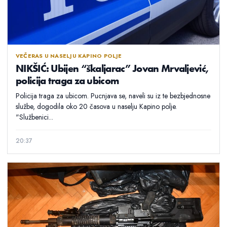
VEČERAS U NASELJU KAPINO POLJE
NIKŠIĆ: Ubijen “škaljarac” Jovan Mrvaljević,
policija traga za ubicom
Policija traga za ubicom. Pucnjava se, naveli su iz te bezbjednosne
službe, dogodila oko 20 časova u naselju Kapino polje.
"Službenici...
20:37