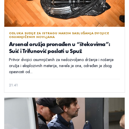
ODLUKA SUDIJE ZA ISTRAGU NAKON SASLUŠANJA DVOJICE
OSUMNJIČENIH NOVLJANA
Arsenal oružja pronađen u “štekovima”:
Suić i Trifunović poslati u Spuž
Pritvor dvojici osumnjičenih za nedozvoljeno držanje i nošenje
oružja i eksplozivnih materija, navela je ona, određen je zbog
opasnosti od...
21:41