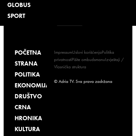
GLOBUS
SPORT
POČETNA
Impressum
Uslovi korišćenja
Politika
privatnosti
Pišite ombudsmanu
Izvještaji /
STRANA
Vlasnička struktura
POLITIKA
© Adria TV. Sva prava zadržana
EKONOMIJA
DRUŠTVO
CRNA
HRONIKA
KULTURA