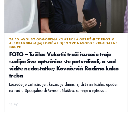
ZA 10. AVGUST ODGOĐENA KONTROLA OPTUŽNICE PROTIV
ALEKSANDRA MIJAJLOVIĆA I NJEGOVE NAVODNE KRIMINALNE
GRUPE
FOTO – Tužilac Vukotić traži izuzeće troje
sudija: Sve optužnice ste potvrđivali, a sad
vidite nedostatke; Kovačević: Radimo kako
treba
Izuzeće je zatražio jer, kazao je danas taj državni tužilac upućen
na rad u Specijalno državno tužilaštvo, sumnja u njihovu...
11:47