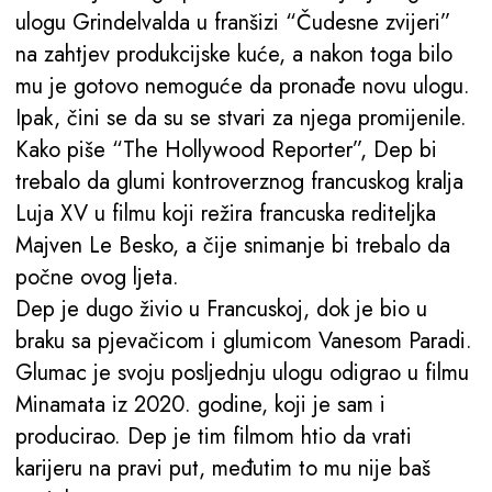
ulogu Grindelvalda u franšizi “Čudesne zvijeri”
na zahtjev produkcijske kuće, a nakon toga bilo
mu je gotovo nemoguće da pronađe novu ulogu.
Ipak, čini se da su se stvari za njega promijenile.
Kako piše “The Hollywood Reporter”, Dep bi
trebalo da glumi kontroverznog francuskog kralja
Luja XV u filmu koji režira francuska rediteljka
Majven Le Besko, a čije snimanje bi trebalo da
počne ovog ljeta.
Dep je dugo živio u Francuskoj, dok je bio u
braku sa pjevačicom i glumicom Vanesom Paradi.
Glumac je svoju posljednju ulogu odigrao u filmu
Minamata iz 2020. godine, koji je sam i
producirao. Dep je tim filmom htio da vrati
karijeru na pravi put, međutim to mu nije baš