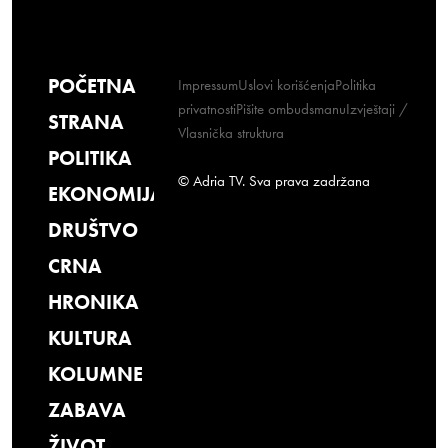
POČETNA
Impressum
Uslovi korišćenja
Politika
privatnosti
Pišite ombudsmanu
Izvještaji /
STRANA
Vlasnička struktura
POLITIKA
© Adria TV. Sva prava zadržana
EKONOMIJA
DRUŠTVO
CRNA
HRONIKA
KULTURA
KOLUMNE
ZABAVA
ŽIVOT