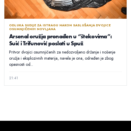
ODLUKA SUDIJE ZA ISTRAGU NAKON SASLUŠANJA DVOJICE
OSUMNJIČENIH NOVLJANA
Arsenal oružja pronađen u “štekovima”:
Suić i Trifunović poslati u Spuž
Pritvor dvojici osumnjičenih za nedozvoljeno držanje i nošenje
oružja i eksplozivnih materija, navela je ona, određen je zbog
opasnosti od...
21:41