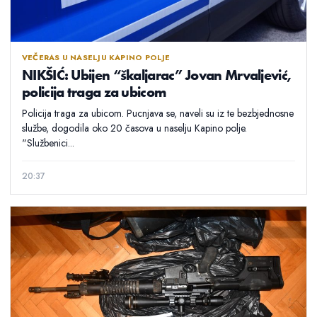
VEČERAS U NASELJU KAPINO POLJE
NIKŠIĆ: Ubijen “škaljarac” Jovan Mrvaljević,
policija traga za ubicom
Policija traga za ubicom. Pucnjava se, naveli su iz te bezbjednosne
službe, dogodila oko 20 časova u naselju Kapino polje.
"Službenici...
20:37