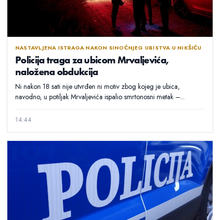
NASTAVLJENA ISTRAGA NAKON SINOĆNJEG UBISTVA U NIKŠIĆU
Policija traga za ubicom Mrvaljevića,
naložena obdukcija
Ni nakon 18 sati nije utvrđen ni motiv zbog kojeg je ubica,
navodno, u potiljak Mrvaljevića ispalio smrtonosni metak –...
14:44