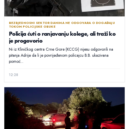
BEZBJEDNOSNI SEKTOR DANIMA NE ODGOVARA O DOGAĐAJU
TOKOM POLICIJSKE OBUKE
Policija ćuti o ranjavanju kolege, ali traži ko
je progovorio
Ni iz Kliničkog centra Crne Gore (KCCG) nijesu odgovorili na
pitanja Adrije da li je povrijeđenom policajcu B.B. ukazivana
pomoć...
12:28