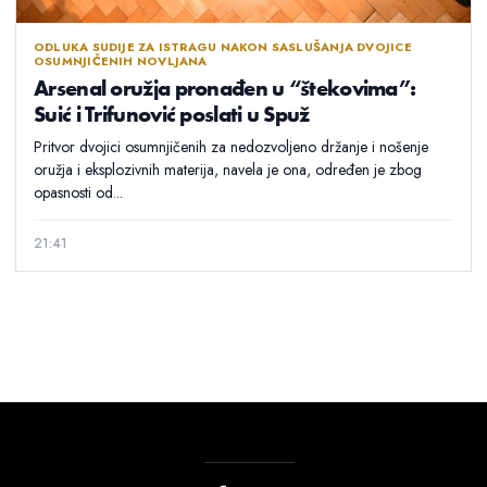
ODLUKA SUDIJE ZA ISTRAGU NAKON SASLUŠANJA DVOJICE
OSUMNJIČENIH NOVLJANA
Arsenal oružja pronađen u “štekovima”:
Suić i Trifunović poslati u Spuž
Pritvor dvojici osumnjičenih za nedozvoljeno držanje i nošenje
oružja i eksplozivnih materija, navela je ona, određen je zbog
opasnosti od...
21:41