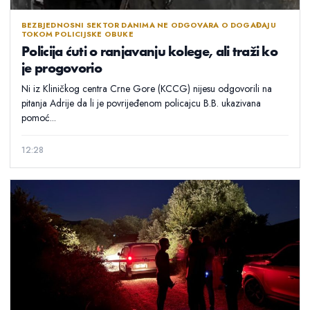
BEZBJEDNOSNI SEKTOR DANIMA NE ODGOVARA O DOGAĐAJU
TOKOM POLICIJSKE OBUKE
Policija ćuti o ranjavanju kolege, ali traži ko
je progovorio
Ni iz Kliničkog centra Crne Gore (KCCG) nijesu odgovorili na
pitanja Adrije da li je povrijeđenom policajcu B.B. ukazivana
pomoć...
12:28