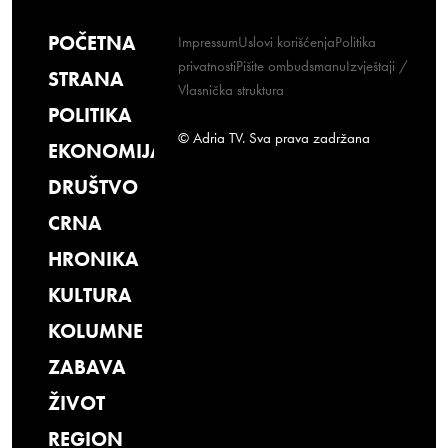
POČETNA
Impressum
Uslovi korišćenja
Politika
privatnosti
Pišite ombudsmanu
Izvještaji /
STRANA
Vlasnička struktura
POLITIKA
© Adria TV. Sva prava zadržana
EKONOMIJA
DRUŠTVO
CRNA
HRONIKA
KULTURA
KOLUMNE
ZABAVA
ŽIVOT
REGION