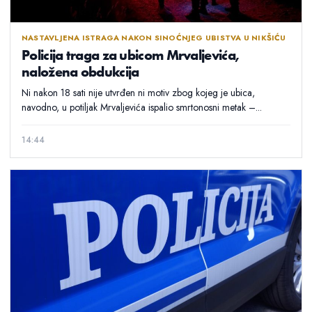
NASTAVLJENA ISTRAGA NAKON SINOĆNJEG UBISTVA U NIKŠIĆU
Policija traga za ubicom Mrvaljevića,
naložena obdukcija
Ni nakon 18 sati nije utvrđen ni motiv zbog kojeg je ubica,
navodno, u potiljak Mrvaljevića ispalio smrtonosni metak –...
14:44