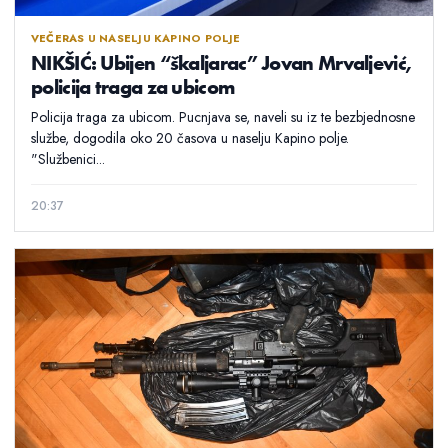
VEČERAS U NASELJU KAPINO POLJE
NIKŠIĆ: Ubijen “škaljarac” Jovan Mrvaljević,
policija traga za ubicom
Policija traga za ubicom. Pucnjava se, naveli su iz te bezbjednosne
službe, dogodila oko 20 časova u naselju Kapino polje.
"Službenici...
20:37