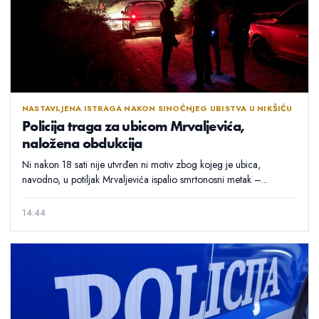
NASTAVLJENA ISTRAGA NAKON SINOĆNJEG UBISTVA U NIKŠIĆU
Policija traga za ubicom Mrvaljevića,
naložena obdukcija
Ni nakon 18 sati nije utvrđen ni motiv zbog kojeg je ubica,
navodno, u potiljak Mrvaljevića ispalio smrtonosni metak –...
14:44