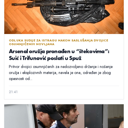
ODLUKA SUDIJE ZA ISTRAGU NAKON SASLUŠANJA DVOJICE
OSUMNJIČENIH NOVLJANA
Arsenal oružja pronađen u “štekovima”:
Suić i Trifunović poslati u Spuž
Pritvor dvojici osumnjičenih za nedozvoljeno držanje i nošenje
oružja i eksplozivnih materija, navela je ona, određen je zbog
opasnosti od...
21:41