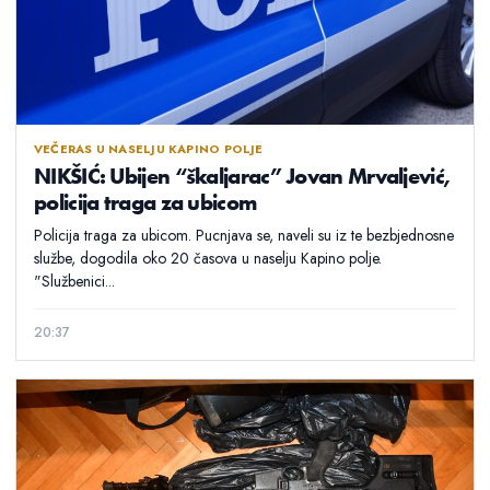
VEČERAS U NASELJU KAPINO POLJE
NIKŠIĆ: Ubijen “škaljarac” Jovan Mrvaljević,
policija traga za ubicom
Policija traga za ubicom. Pucnjava se, naveli su iz te bezbjednosne
službe, dogodila oko 20 časova u naselju Kapino polje.
"Službenici...
20:37