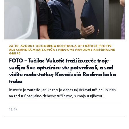
ZA 10. AVGUST ODGOĐENA KONTROLA OPTUŽNICE PROTIV
ALEKSANDRA MIJAJLOVIĆA I NJEGOVE NAVODNE KRIMINALNE
GRUPE
FOTO – Tužilac Vukotić traži izuzeće troje
sudija: Sve optužnice ste potvrđivali, a sad
vidite nedostatke; Kovačević: Radimo kako
treba
Izuzeće je zatražio jer, kazao je danas taj državni tužilac upućen
na rad u Specijalno državno tužilaštvo, sumnja u njihovu...
11:47