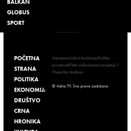
BALKAN
GLOBUS
SPORT
POČETNA
Impressum
Uslovi korišćenja
Politika
privatnosti
Pišite ombudsmanu
Izvještaji /
STRANA
Vlasnička struktura
POLITIKA
© Adria TV. Sva prava zadržana
EKONOMIJA
DRUŠTVO
CRNA
HRONIKA