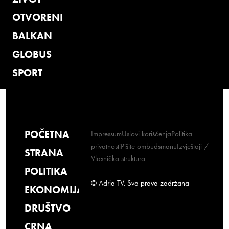
OTVORENI
BALKAN
GLOBUS
SPORT
POČETNA
Impressum
Uslovi korišćenja
Politika
privatnosti
Pišite ombudsmanu
Izvještaji /
STRANA
Vlasnička struktura
POLITIKA
© Adria TV. Sva prava zadržana
EKONOMIJA
DRUŠTVO
CRNA