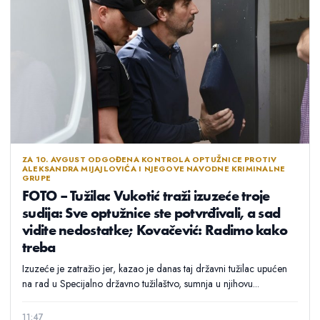
ZA 10. AVGUST ODGOĐENA KONTROLA OPTUŽNICE PROTIV
ALEKSANDRA MIJAJLOVIĆA I NJEGOVE NAVODNE KRIMINALNE
GRUPE
FOTO – Tužilac Vukotić traži izuzeće troje
sudija: Sve optužnice ste potvrđivali, a sad
vidite nedostatke; Kovačević: Radimo kako
treba
Izuzeće je zatražio jer, kazao je danas taj državni tužilac upućen
na rad u Specijalno državno tužilaštvo, sumnja u njihovu...
11:47