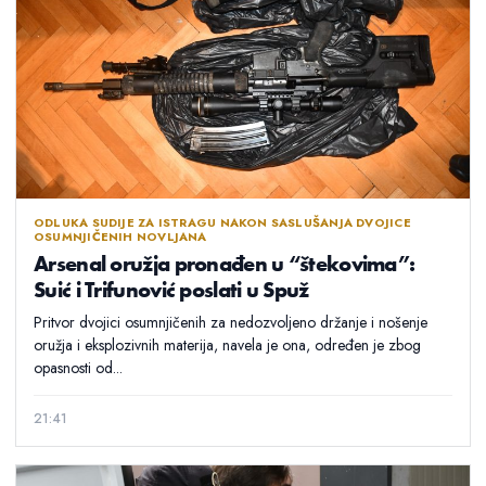
ODLUKA SUDIJE ZA ISTRAGU NAKON SASLUŠANJA DVOJICE
OSUMNJIČENIH NOVLJANA
Arsenal oružja pronađen u “štekovima”:
Suić i Trifunović poslati u Spuž
Pritvor dvojici osumnjičenih za nedozvoljeno držanje i nošenje
oružja i eksplozivnih materija, navela je ona, određen je zbog
opasnosti od...
21:41