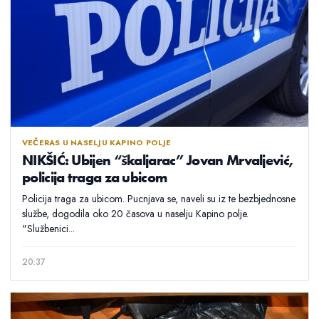
VEČERAS U NASELJU KAPINO POLJE
NIKŠIĆ: Ubijen “škaljarac” Jovan Mrvaljević,
policija traga za ubicom
Policija traga za ubicom. Pucnjava se, naveli su iz te bezbjednosne
službe, dogodila oko 20 časova u naselju Kapino polje.
"Službenici...
20:37