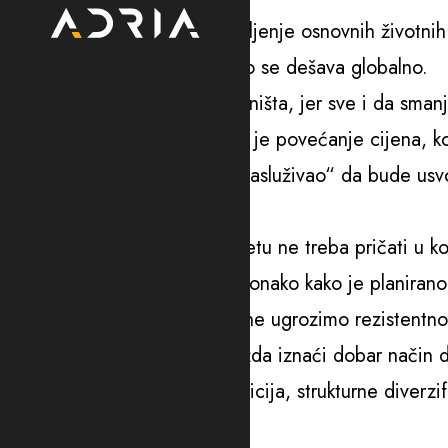
Ona je, komentarišući poskupljenje osnovnih životnih 
ekonomije na ledini onoga što se dešava globalno.
„Tu naši privrednici ne mogu ništa, jer sve i da sm
dalje pod uticajem onoga što je povećanje cijena, k
Ona smatra da budžet „nije zasluživao“ da bude usvo
obrađen.
Kasalica je dodala da o budžetu ne treba pričati u ko
već da li će se on realizovati onako kako je planirano
„Šta god da se desi, ukoliko ne ugrozimo rezistentnos
crnogorska ekonomija će možda iznaći dobar način da
Ona je poručila da bez investicija, strukturne diverzi
reformama uopšte priča.