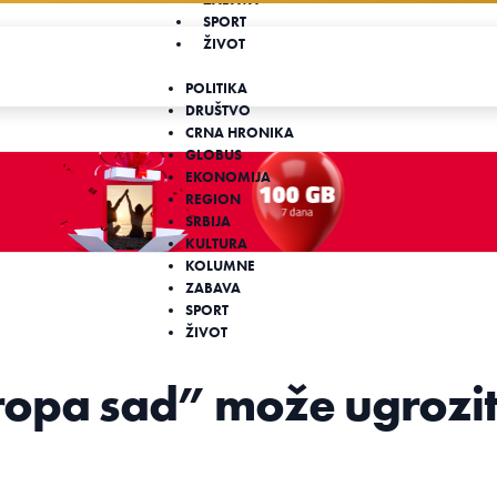
SPORT
ŽIVOT
POLITIKA
DRUŠTVO
CRNA HRONIKA
GLOBUS
EKONOMIJA
REGION
SRBIJA
KULTURA
KOLUMNE
ZABAVA
SPORT
ŽIVOT
ropa sad” može ugrozit