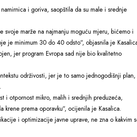
namirnica i goriva, saopštila da su male i srednje
anje svoje marže na najmanju moguću mjeru, bićemo i
oje je minimum 30 do 40 odsto“, objasnila je Kasalic
jen, jer program Evropa sad nije bio kvalitetno
ntekstu održivosti, jer je to samo jednogodišnji plan,
.
t i otpornost mikro, malih i srednjih preduzeća,
 krene prema oporavku“, ocijenila je Kasalica.
fikacije i optimizacije javne uprave, ne zna o kakvim 