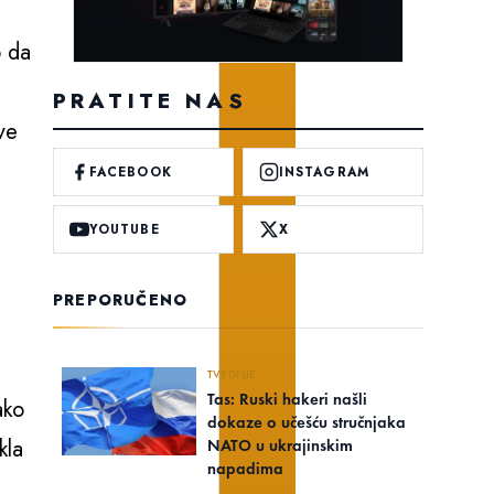
o da
PRATITE NAS
ve
FACEBOOK
INSTAGRAM
YOUTUBE
X
PREPORUČENO
TVRDNJE
Tas: Ruski hakeri našli
ako
dokaze o učešću stručnjaka
kla
NATO u ukrajinskim
napadima