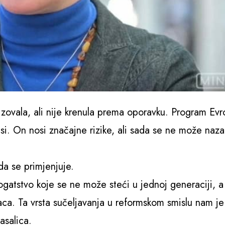
izovala, ali nije krenula prema oporavku. Program Ev
si. On nosi značajne rizike, ali sada se ne može naza
a se primjenjuje.
gatstvo koje se ne može steći u jednoj generaciji, a
ca. Ta vrsta sučeljavanja u reformskom smislu nam je
asalica.