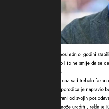
Foto: Mina biznis
„Crnogorska ekonomija se u posljednjoj godini stabil
sad može da naruši postignuto i to ne smije da se de
rekla je Kasalica za Mediabiro.
Ona smatra da je program Evropa sad trebalo fazno d
„U posljednjih 20 godina dio porodica je napravio bo
zaposleni su duboko nepoštovani od svojih poslodava
trebala, ali to se samo fazno može uraditi“, rekla je K