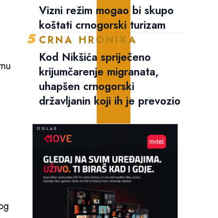
Vizni režim mogao bi skupo
koštati crnogorski turizam
5
CRNA HRONIKA
Kod Nikšića spriječeno
rnu
krijumčarenje migranata,
uhapšen crnogorski
državljanin koji ih je prevozio
tog