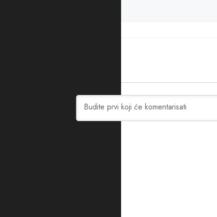
PODIJELITE ČLANAK
Evropa sad
0
KOMENTARA