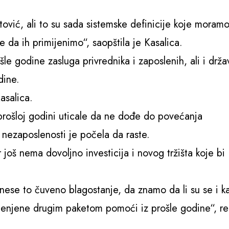
ović, ali to su sada sistemske definicije koje moram
da ih primijenimo“, saopštila je Kasalica.
šle godine zasluga privrednika i zaposlenih, ali i drža
dine.
asalica.
prošloj godini uticale da ne dođe do povećanja
 nezaposlenosti je počela da raste.
još nema dovoljno investicija i novog tržišta koje bi
onese to čuveno blagostanje, da znamo da li su se i k
mijenjene drugim paketom pomoći iz prošle godine“, re