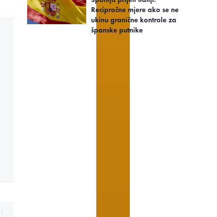
Recipročne mjere ako se ne
ukinu granične kontrole za
španske putnike