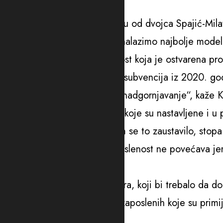
sektora na tržištu Crne Gore.
„Nijesmo dobili dobru ponudu od dvojca Spajić-Milat
poštujemo i da svakog dana nalazimo najbolje modele 
Ona je poručila da je stabilnost koja je ostvarena pro
koja je nastavila sa dodjelom subvencija iz 2020. go
„Sve ostalo ostaje tviteraško nadgornjavanje“, kaže K
Ona smatra da su subvencije koje su nastavljene i u 
nezaposlenosti. Međutim, čim se to zaustavilo, stopa
Kasalica je navela da se zaposlenost ne povećava jer 
zahtijevalo nove zaposlene.
„Veoma je bitno do 1. februara, koji bi trebalo da d
koristile stimulacije oko novozaposlenih koje su pri
je Kasalica.