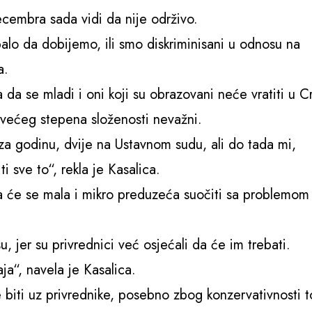
cembra sada vidi da nije održivo.
lo da dobijemo, ili smo diskriminisani u odnosu na
a.
a se mladi i oni koji su obrazovani neće vratiti u C
i većeg stepena složenosti nevažni.
 za godinu, dvije na Ustavnom sudu, ali do tada mi,
 sve to“, rekla je Kasalica.
a će se mala i mikro preduzeća suočiti sa problemom
, jer su privrednici već osjećali da će im trebati.
ja“, navela je Kasalica.
e biti uz privrednike, posebno zbog konzervativnosti 