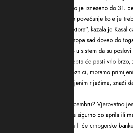
Ona je navela da se za sve što je izneseno do 31. de
„Sada vidimo da ne dobijamo povećanje koje je treba
drugoga iz istog ili sličnog sektora“, kazala je Kasalic
Ona smatra da je program Evropa sad doveo do toga d
Goru, jer se strukturno unijelo u sistem da su poslov
„Takva vrsta sistemskog koncepta će pasti vrlo brzo,
obično građani i poreski obveznici, moramo primijeniti
Program Evropa sad, prema njenim riječima, znači d
likvidnosti.
„Da li su napravili zalihu u decembru? Vjerovatno jesu
Međutim, sada im zaliha treba sigurno do aprila ili ma
Ona je rekla i da je pitanje da li će crnogorske bank