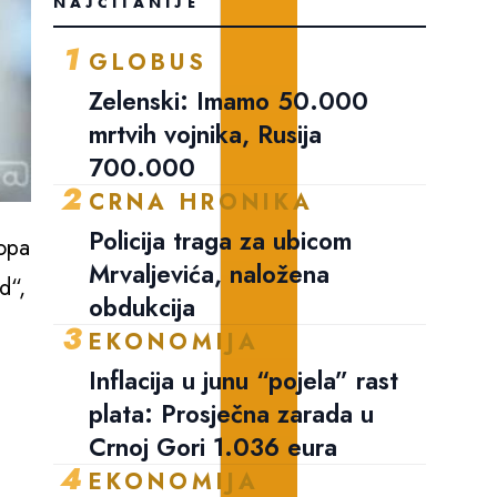
NAJČITANIJE
1
GLOBUS
Zelenski: Imamo 50.000
mrtvih vojnika, Rusija
700.000
2
CRNA HRONIKA
Policija traga za ubicom
ropa
Mrvaljevića, naložena
d“,
obdukcija
3
EKONOMIJA
Inflacija u junu “pojela” rast
plata: Prosječna zarada u
Crnoj Gori 1.036 eura
4
EKONOMIJA