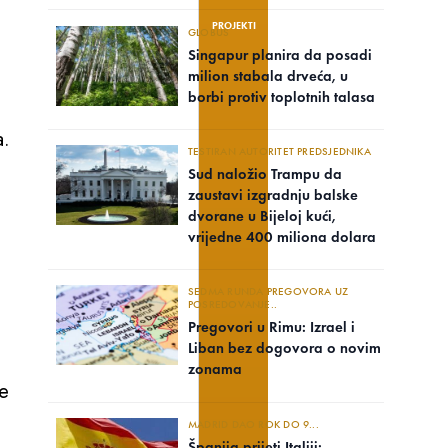
PROJEKTI
GLOBUS
Singapur planira da posadi
milion stabala drveća, u
borbi protiv toplotnih talasa
a.
TESTIRAN AUTORITET PREDSJEDNIKA
Sud naložio Trampu da
zaustavi izgradnju balske
dvorane u Bijeloj kući,
vrijedne 400 miliona dolara
SEDMA RUNDA PREGOVORA UZ
POSREDOVANJE..
Pregovori u Rimu: Izrael i
Liban bez dogovora o novim
zonama
se
MADRID DAO ROK DO 9...
Španija prijeti Italiji: