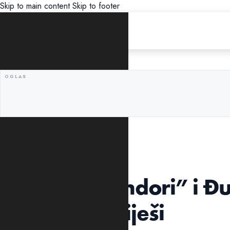
Skip to main content
Skip to footer
UNCATEGORIZED
Katnić o “Pandori” i Đ
svakome smiješi