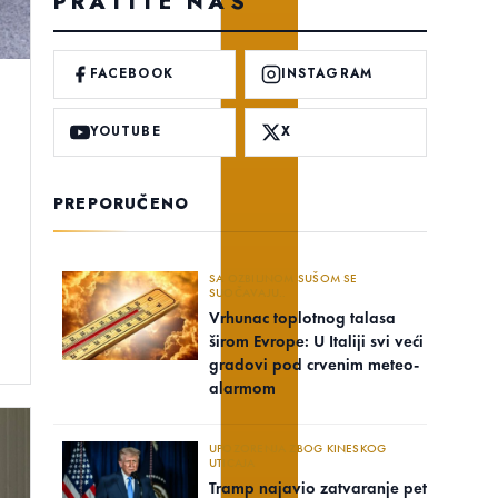
PRATITE NAS
FACEBOOK
INSTAGRAM
YOUTUBE
X
PREPORUČENO
SA OZBILJNOM SUŠOM SE
SUOČAVAJU..
Vrhunac toplotnog talasa
širom Evrope: U Italiji svi veći
gradovi pod crvenim meteo-
alarmom
UPOZORENJA ZBOG KINESKOG
UTICAJA
Tramp najavio zatvaranje pet