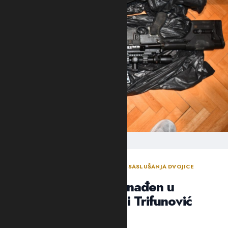
ODLUKA SUDIJE ZA ISTRAGU NAKON SASLUŠANJA DVOJICE
OSUMNJIČENIH NOVLJANA
Arsenal oružja pronađen u
“štekovima”: Suić i Trifunović
poslati u Spuž