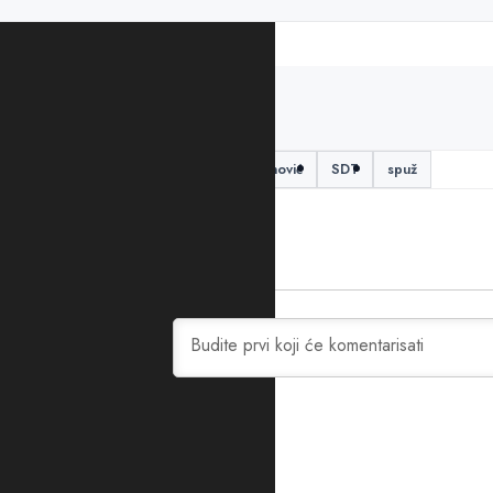
PODIJELITE ČLANAK
Milivoje Katnić
Milo Đukanović
SDT
spuž
0
KOMENTARA