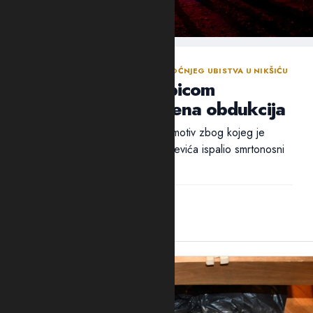
NASTAVLJENA ISTRAGA NAKON SINOĆNJEG UBISTVA U NIKŠIĆU
Policija traga za ubicom
Mrvaljevića, naložena obdukcija
Ni nakon 18 sati nije utvrđen ni motiv zbog kojeg je
ubica, navodno, u potiljak Mrvaljevića ispalio smrtonosni
metak –...
14:44