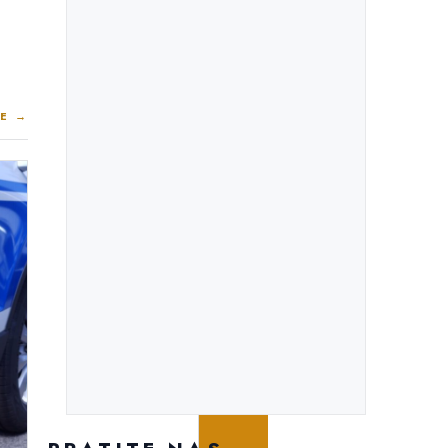
E →
PROJEKTI