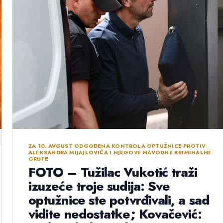
ZA 10. AVGUST ODGOĐENA KONTROLA OPTUŽNICE PROTIV
ALEKSANDRA MIJAJLOVIĆA I NJEGOVE NAVODNE KRIMINALNE
GRUPE
FOTO – Tužilac Vukotić traži
izuzeće troje sudija: Sve
optužnice ste potvrđivali, a sad
vidite nedostatke; Kovačević: