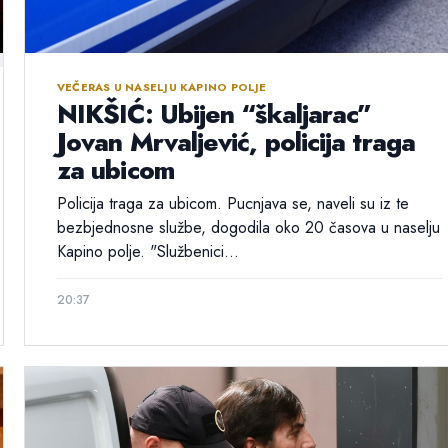
VEČERAS U NASELJU KAPINO POLJE
NIKŠIĆ: Ubijen “škaljarac”
Jovan Mrvaljević, policija traga
za ubicom
Policija traga za ubicom. Pucnjava se, naveli su iz te
bezbjednosne službe, dogodila oko 20 časova u naselju
Kapino polje. "Službenici...
20:37