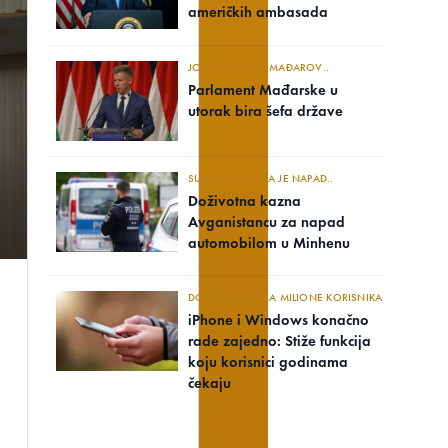
američkih ambasada
JOŠ SE NE ZNA MAĐAROV..
Parlament Mađarske u
utorak bira šefa države
SUD UTVRDIO DA JE NAPAD..
Doživotna kazna
Avganistancu za napad
automobilom u Minhenu
DOBRA VIJEST ZA MILIONE KORISNIKA
iPhone i Windows konačno
rade zajedno: Stiže funkcija
koju korisnici godinama
čekaju