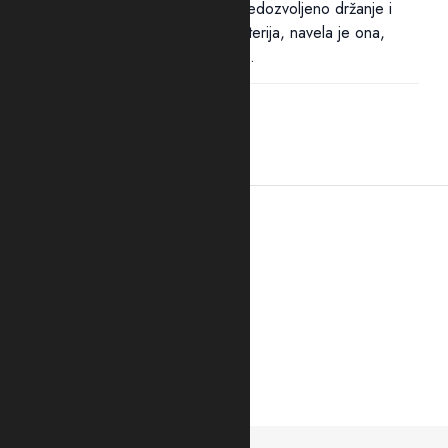
Pritvor dvojici osumnjičenih za nedozvoljeno držanje i
nošenje oružja i eksplozivnih materija, navela je ona,
određen je zbog opasnosti od...
21:41