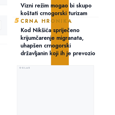
Vizni režim mogao bi skupo
koštati crnogorski turizam
5
CRNA HRONIKA
Kod Nikšića spriječeno
krijumčarenje migranata,
uhapšen crnogorski
državljanin koji ih je prevozio