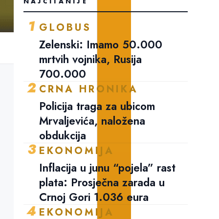
NAJČITANIJE
1
GLOBUS
Zelenski: Imamo 50.000
mrtvih vojnika, Rusija
700.000
2
CRNA HRONIKA
Policija traga za ubicom
Mrvaljevića, naložena
obdukcija
3
EKONOMIJA
Inflacija u junu “pojela” rast
plata: Prosječna zarada u
Crnoj Gori 1.036 eura
4
EKONOMIJA