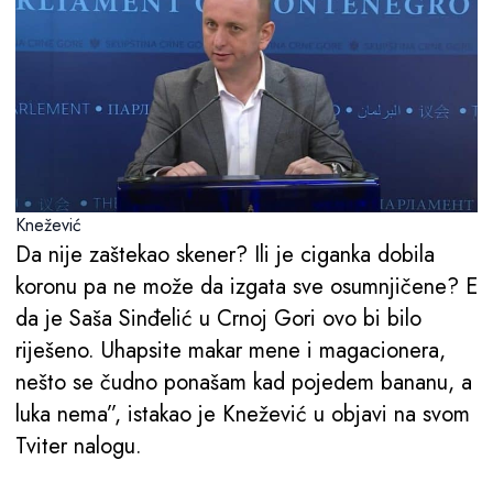
Knežević
Da nije zaštekao skener? Ili je ciganka dobila
koronu pa ne može da izgata sve osumnjičene? E
da je Saša Sinđelić u Crnoj Gori ovo bi bilo
riješeno. Uhapsite makar mene i magacionera,
nešto se čudno ponašam kad pojedem bananu, a
luka nema”, istakao je Knežević u objavi na svom
Tviter nalogu.