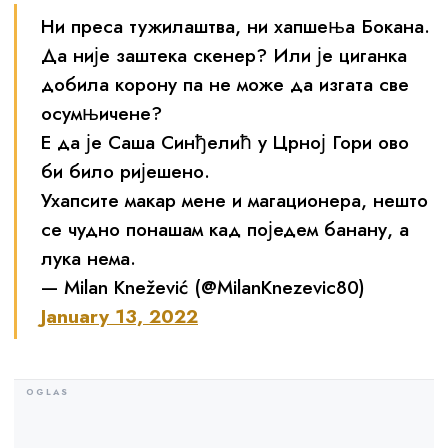
Ни преса тужилаштва, ни хапшења Бокана.
Да није заштека скенер? Или је циганка
добила корону па не може да изгата све
осумњичене?
Е да је Саша Синђелић у Црној Гори ово
би било ријешено.
Ухапсите макар мене и магационера, нешто
се чудно понашам кад поједем банану, а
лука нема.
— Milan Knežević (@MilanKnezevic80)
January 13, 2022