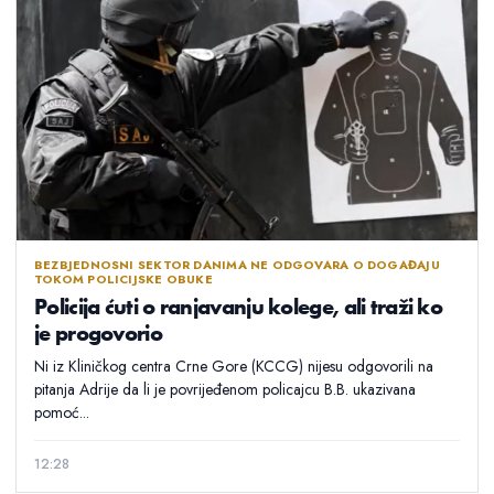
BEZBJEDNOSNI SEKTOR DANIMA NE ODGOVARA O DOGAĐAJU
TOKOM POLICIJSKE OBUKE
Policija ćuti o ranjavanju kolege, ali traži ko
je progovorio
Ni iz Kliničkog centra Crne Gore (KCCG) nijesu odgovorili na
pitanja Adrije da li je povrijeđenom policajcu B.B. ukazivana
pomoć...
12:28