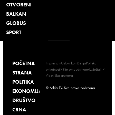
OTVORENI
BALKAN
GLOBUS
SPORT
POČETNA
Impressum
Uslovi korišćenja
Politika
privatnosti
Pišite ombudsmanu
Izvještaji /
STRANA
Vlasnička struktura
POLITIKA
© Adria TV. Sva prava zadržana
EKONOMIJA
DRUŠTVO
CRNA