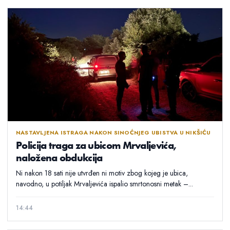
NASTAVLJENA ISTRAGA NAKON SINOĆNJEG UBISTVA U NIKŠIĆU
Policija traga za ubicom Mrvaljevića,
naložena obdukcija
Ni nakon 18 sati nije utvrđen ni motiv zbog kojeg je ubica,
navodno, u potiljak Mrvaljevića ispalio smrtonosni metak –...
14:44