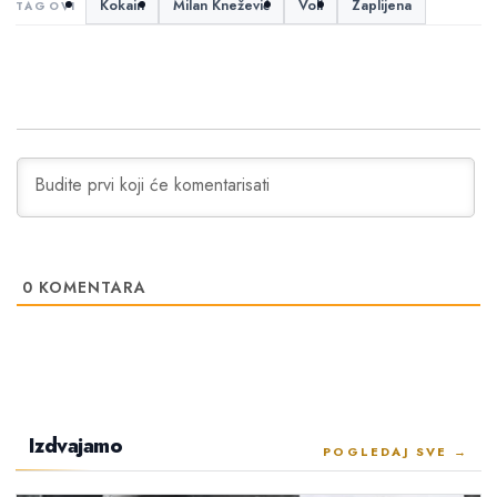
Kokain
Milan Knežević
Voli
Zaplijena
0
KOMENTARA
Izdvajamo
POGLEDAJ SVE →