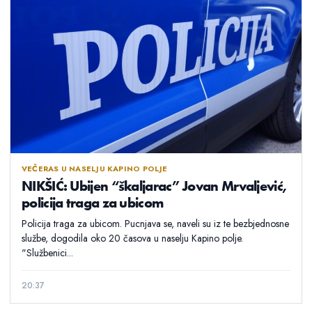
VEČERAS U NASELJU KAPINO POLJE
NIKŠIĆ: Ubijen “škaljarac” Jovan Mrvaljević,
policija traga za ubicom
Policija traga za ubicom. Pucnjava se, naveli su iz te bezbjednosne
službe, dogodila oko 20 časova u naselju Kapino polje.
"Službenici...
20:37