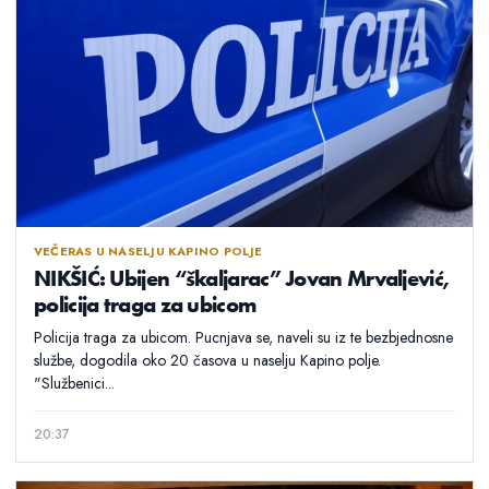
VEČERAS U NASELJU KAPINO POLJE
NIKŠIĆ: Ubijen “škaljarac” Jovan Mrvaljević,
policija traga za ubicom
Policija traga za ubicom. Pucnjava se, naveli su iz te bezbjednosne
službe, dogodila oko 20 časova u naselju Kapino polje.
"Službenici...
20:37