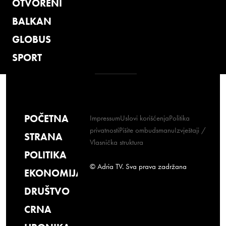
OTVORENI
BALKAN
GLOBUS
SPORT
POČETNA
Impressum
Uslovi korišćenja
Politika
privatnosti
Pišite ombudsmanu
Izvještaji /
STRANA
Vlasnička struktura
POLITIKA
© Adria TV. Sva prava zadržana
EKONOMIJA
DRUŠTVO
CRNA