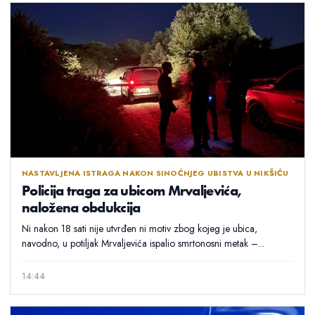
NASTAVLJENA ISTRAGA NAKON SINOĆNJEG UBISTVA U NIKŠIĆU
Policija traga za ubicom Mrvaljevića,
naložena obdukcija
Ni nakon 18 sati nije utvrđen ni motiv zbog kojeg je ubica,
navodno, u potiljak Mrvaljevića ispalio smrtonosni metak –...
14:44