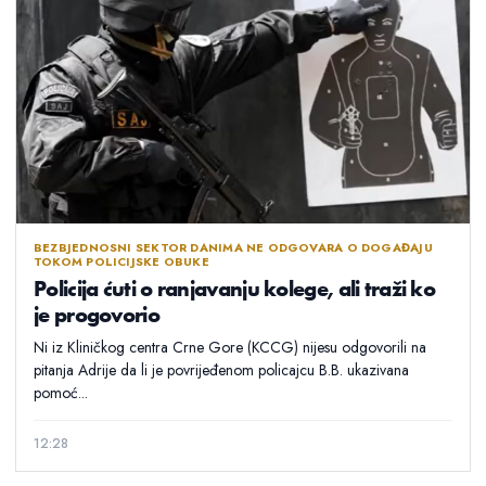
BEZBJEDNOSNI SEKTOR DANIMA NE ODGOVARA O DOGAĐAJU
TOKOM POLICIJSKE OBUKE
Policija ćuti o ranjavanju kolege, ali traži ko
je progovorio
Ni iz Kliničkog centra Crne Gore (KCCG) nijesu odgovorili na
pitanja Adrije da li je povrijeđenom policajcu B.B. ukazivana
pomoć...
12:28