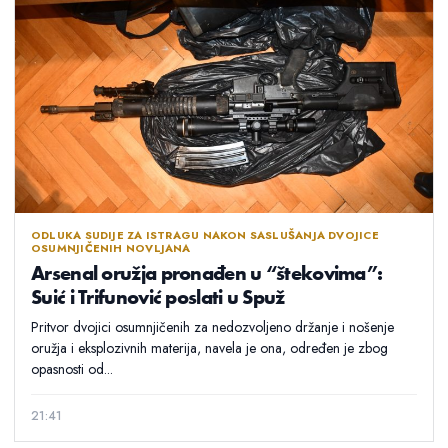
ODLUKA SUDIJE ZA ISTRAGU NAKON SASLUŠANJA DVOJICE
OSUMNJIČENIH NOVLJANA
Arsenal oružja pronađen u “štekovima”:
Suić i Trifunović poslati u Spuž
Pritvor dvojici osumnjičenih za nedozvoljeno držanje i nošenje
oružja i eksplozivnih materija, navela je ona, određen je zbog
opasnosti od...
21:41