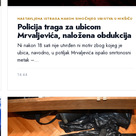
NASTAVLJENA ISTRAGA NAKON SINOĆNJEG UBISTVA U NIKŠIĆU
Policija traga za ubicom
Mrvaljevića, naložena obdukcija
Ni nakon 18 sati nije utvrđen ni motiv zbog kojeg je
ubica, navodno, u potiljak Mrvaljevića ispalio smrtonosni
metak –...
14:44