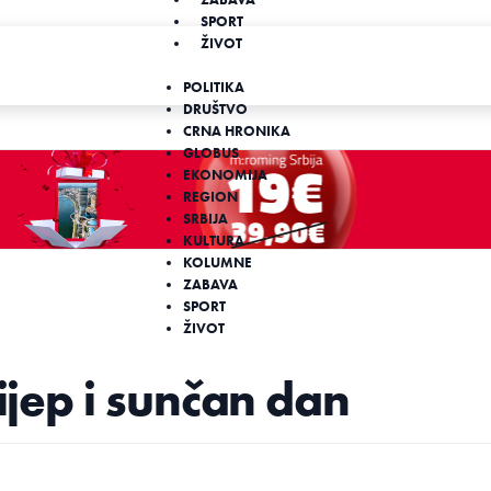
SPORT
ŽIVOT
POLITIKA
DRUŠTVO
CRNA HRONIKA
GLOBUS
EKONOMIJA
REGION
SRBIJA
KULTURA
KOLUMNE
ZABAVA
SPORT
ŽIVOT
lijep i sunčan dan