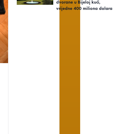
dvorane u Bijeloj kući,
vrijedne 400 miliona dolara