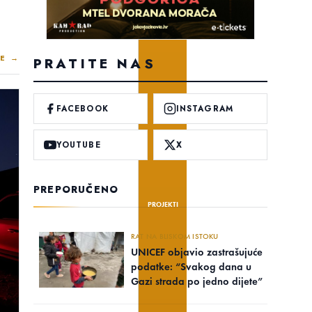
E →
PRATITE NAS
FACEBOOK
INSTAGRAM
YOUTUBE
X
PREPORUČENO
PROJEKTI
RAT NA BLISKOM ISTOKU
UNICEF objavio zastrašujuće
podatke: “Svakog dana u
Gazi strada po jedno dijete”