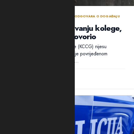
BEZBJEDNOSNI SEKTOR DANIMA NE ODGOVARA O DOGAĐAJU
TOKOM POLICIJSKE OBUKE
Policija ćuti o ranjavanju kolege,
ali traži ko je progovorio
Ni iz Kliničkog centra Crne Gore (KCCG) nijesu
odgovorili na pitanja Adrije da li je povrijeđenom
policajcu B.B. ukazivana pomoć...
12:28