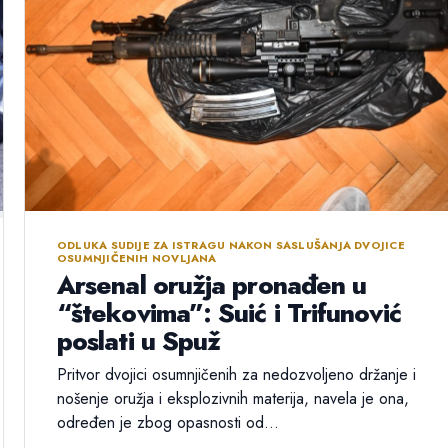
ODLUKA SUDIJE ZA ISTRAGU NAKON SASLUŠANJA DVOJICE
OSUMNJIČENIH NOVLJANA
Arsenal oružja pronađen u
“štekovima”: Suić i Trifunović
poslati u Spuž
Pritvor dvojici osumnjičenih za nedozvoljeno držanje i
nošenje oružja i eksplozivnih materija, navela je ona,
određen je zbog opasnosti od...