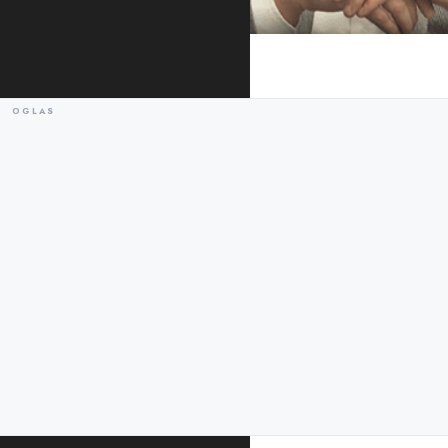
Raško Konjević