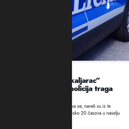
VEČERAS U NASELJU KAPINO POLJE
NIKŠIĆ: Ubijen “škaljarac”
Jovan Mrvaljević, policija traga
za ubicom
Policija traga za ubicom. Pucnjava se, naveli su iz te
bezbjednosne službe, dogodila oko 20 časova u naselju
Kapino polje. "Službenici...