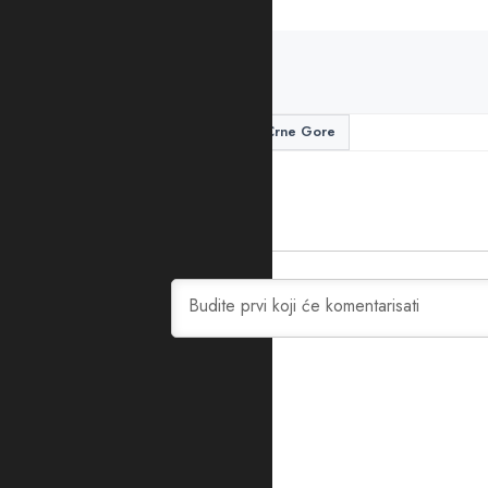
PODIJELITE ČLANAK
poslanici
SDP
Vlada Crne Gore
0
KOMENTARA