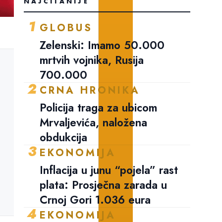
NAJČITANIJE
1
GLOBUS
Zelenski: Imamo 50.000
mrtvih vojnika, Rusija
700.000
2
CRNA HRONIKA
Policija traga za ubicom
Mrvaljevića, naložena
obdukcija
3
EKONOMIJA
Inflacija u junu “pojela” rast
plata: Prosječna zarada u
Crnoj Gori 1.036 eura
4
EKONOMIJA