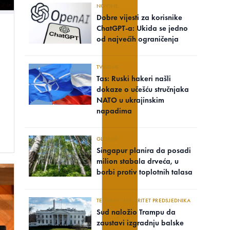
NOVINE
Dobre vijesti za korisnike
ChatGPT-a: Ukida se jedno
od najvećih ograničenja
TVRDNJE
Tas: Ruski hakeri našli
dokaze o učešću stručnjaka
NATO u ukrajinskim
napadima
GLOBUS
Singapur planira da posadi
milion stabala drveća, u
borbi protiv toplotnih talasa
TESTIRAN AUTORITET PREDSJEDNIKA
Sud naložio Trampu da
zaustavi izgradnju balske