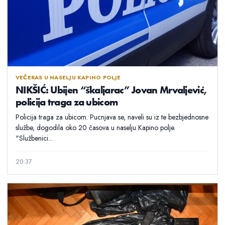
VEČERAS U NASELJU KAPINO POLJE
NIKŠIĆ: Ubijen “škaljarac” Jovan Mrvaljević,
policija traga za ubicom
Policija traga za ubicom. Pucnjava se, naveli su iz te bezbjednosne
službe, dogodila oko 20 časova u naselju Kapino polje.
"Službenici...
20:37