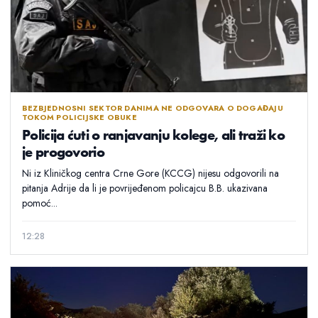
BEZBJEDNOSNI SEKTOR DANIMA NE ODGOVARA O DOGAĐAJU
TOKOM POLICIJSKE OBUKE
Policija ćuti o ranjavanju kolege, ali traži ko
je progovorio
Ni iz Kliničkog centra Crne Gore (KCCG) nijesu odgovorili na
pitanja Adrije da li je povrijeđenom policajcu B.B. ukazivana
pomoć...
12:28