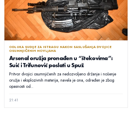
ODLUKA SUDIJE ZA ISTRAGU NAKON SASLUŠANJA DVOJICE
OSUMNJIČENIH NOVLJANA
Arsenal oružja pronađen u “štekovima”:
Suić i Trifunović poslati u Spuž
Pritvor dvojici osumnjičenih za nedozvoljeno držanje i nošenje
oružja i eksplozivnih materija, navela je ona, određen je zbog
opasnosti od...
21:41