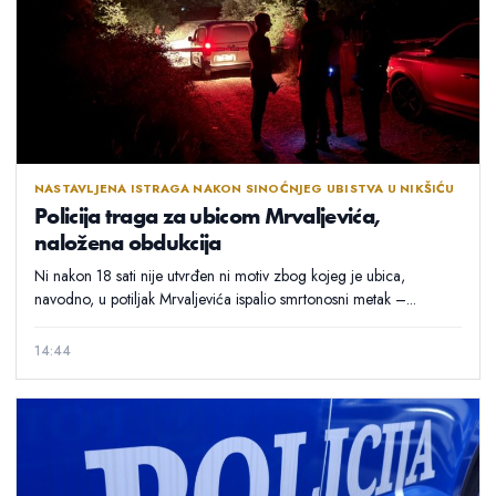
NASTAVLJENA ISTRAGA NAKON SINOĆNJEG UBISTVA U NIKŠIĆU
Policija traga za ubicom Mrvaljevića,
naložena obdukcija
Ni nakon 18 sati nije utvrđen ni motiv zbog kojeg je ubica,
navodno, u potiljak Mrvaljevića ispalio smrtonosni metak –...
14:44