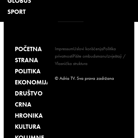
GLOBUS
SPORT
POČETNA
Impressum
Uslovi korišćenja
Politika
privatnosti
Pišite ombudsmanu
Izvještaji /
STRANA
Vlasnička struktura
POLITIKA
© Adria TV. Sva prava zadržana
EKONOMIJA
DRUŠTVO
CRNA
HRONIKA
KULTURA
KOLUMNE