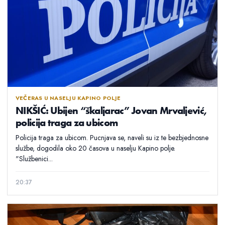
VEČERAS U NASELJU KAPINO POLJE
NIKŠIĆ: Ubijen “škaljarac” Jovan Mrvaljević,
policija traga za ubicom
Policija traga za ubicom. Pucnjava se, naveli su iz te bezbjednosne
službe, dogodila oko 20 časova u naselju Kapino polje.
"Službenici...
20:37