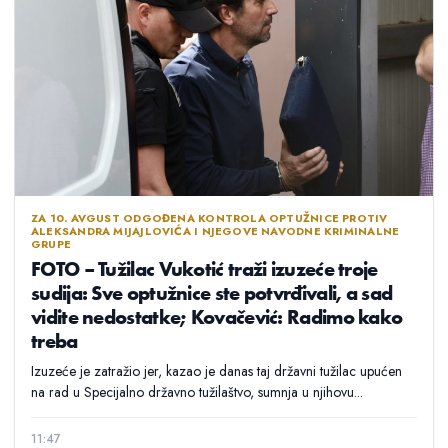
ZA 10. AVGUST ODGOĐENA KONTROLA OPTUŽNICE PROTIV
ALEKSANDRA MIJAJLOVIĆA I NJEGOVE NAVODNE KRIMINALNE
GRUPE
FOTO – Tužilac Vukotić traži izuzeće troje
sudija: Sve optužnice ste potvrđivali, a sad
vidite nedostatke; Kovačević: Radimo kako
treba
Izuzeće je zatražio jer, kazao je danas taj državni tužilac upućen
na rad u Specijalno državno tužilaštvo, sumnja u njihovu...
11:47