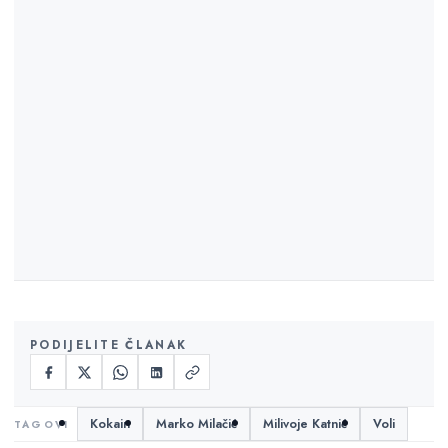
PODIJELITE ČLANAK
Kokain
Marko Milačić
Milivoje Katnić
Voli