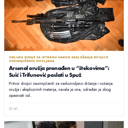
ODLUKA SUDIJE ZA ISTRAGU NAKON SASLUŠANJA DVOJICE
OSUMNJIČENIH NOVLJANA
Arsenal oružja pronađen u “štekovima”:
Suić i Trifunović poslati u Spuž
Pritvor dvojici osumnjičenih za nedozvoljeno držanje i nošenje
oružja i eksplozivnih materija, navela je ona, određen je zbog
opasnosti od...
21:41