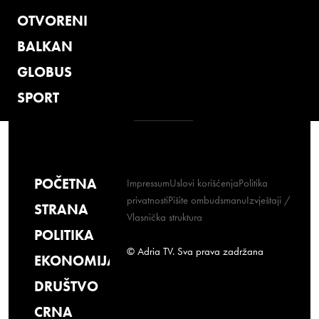
OTVORENI
BALKAN
GLOBUS
SPORT
POČETNA
Impressum
Uslovi korišćenja
Politika
privatnosti
Pišite ombudsmanu
Izvještaji /
STRANA
Vlasnička struktura
POLITIKA
© Adria TV. Sva prava zadržana
EKONOMIJA
DRUŠTVO
CRNA