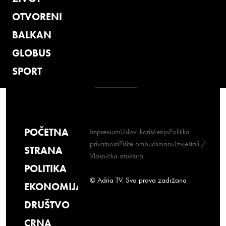
OTVORENI
BALKAN
GLOBUS
SPORT
POČETNA
Impressum
Uslovi korišćenja
Politika
privatnosti
Pišite ombudsmanu
Izvještaji /
STRANA
Vlasnička struktura
POLITIKA
© Adria TV. Sva prava zadržana
EKONOMIJA
DRUŠTVO
CRNA