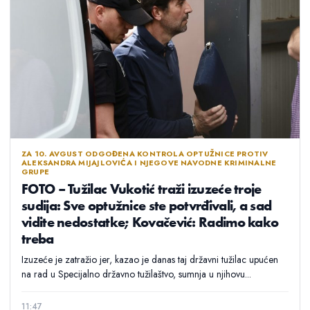
ZA 10. AVGUST ODGOĐENA KONTROLA OPTUŽNICE PROTIV
ALEKSANDRA MIJAJLOVIĆA I NJEGOVE NAVODNE KRIMINALNE
GRUPE
FOTO – Tužilac Vukotić traži izuzeće troje
sudija: Sve optužnice ste potvrđivali, a sad
vidite nedostatke; Kovačević: Radimo kako
treba
Izuzeće je zatražio jer, kazao je danas taj državni tužilac upućen
na rad u Specijalno državno tužilaštvo, sumnja u njihovu...
11:47