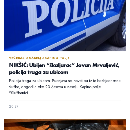
VEČERAS U NASELJU KAPINO POLJE
NIKŠIĆ: Ubijen “škaljarac” Jovan Mrvaljević,
policija traga za ubicom
Policija traga za ubicom. Pucnjava se, naveli su iz te bezbjednosne
službe, dogodila oko 20 časova u naselju Kapino polje.
"Službenici...
20:37