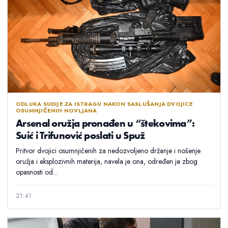
ODLUKA SUDIJE ZA ISTRAGU NAKON SASLUŠANJA DVOJICE
OSUMNJIČENIH NOVLJANA
Arsenal oružja pronađen u “štekovima”:
Suić i Trifunović poslati u Spuž
Pritvor dvojici osumnjičenih za nedozvoljeno držanje i nošenje
oružja i eksplozivnih materija, navela je ona, određen je zbog
opasnosti od...
21:41