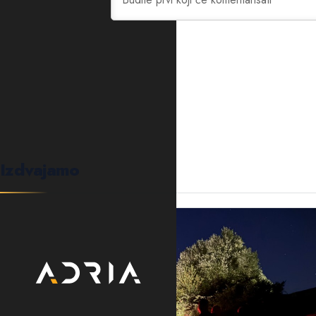
0
KOMENTARA
Izdvajamo