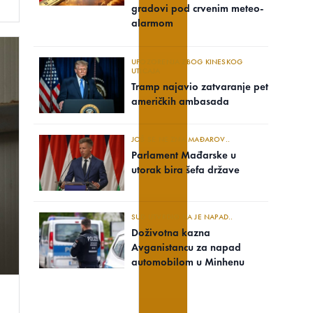
gradovi pod crvenim meteo-
alarmom
UPOZORENJA ZBOG KINESKOG
UTICAJA
Tramp najavio zatvaranje pet
američkih ambasada
JOŠ SE NE ZNA MAĐAROV..
Parlament Mađarske u
utorak bira šefa države
SUD UTVRDIO DA JE NAPAD..
Doživotna kazna
Avganistancu za napad
automobilom u Minhenu