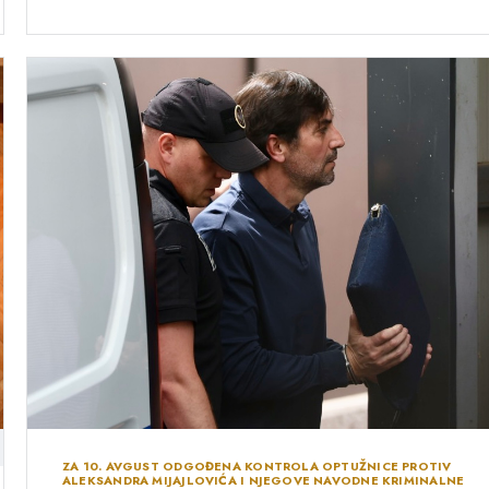
ZA 10. AVGUST ODGOĐENA KONTROLA OPTUŽNICE PROTIV
ALEKSANDRA MIJAJLOVIĆA I NJEGOVE NAVODNE KRIMINALNE