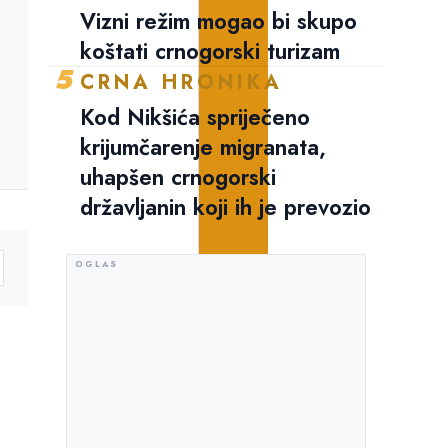
Vizni režim mogao bi skupo
koštati crnogorski turizam
5
CRNA HRONIKA
Kod Nikšića spriječeno
krijumčarenje migranata,
uhapšen crnogorski
državljanin koji ih je prevozio