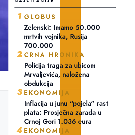
NAJČITANIJE
1
GLOBUS
Zelenski: Imamo 50.000
mrtvih vojnika, Rusija
700.000
2
CRNA HRONIKA
Policija traga za ubicom
Mrvaljevića, naložena
obdukcija
3
EKONOMIJA
Inflacija u junu “pojela” rast
plata: Prosječna zarada u
Crnoj Gori 1.036 eura
4
EKONOMIJA