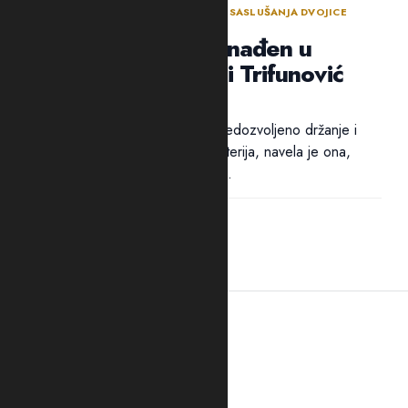
ODLUKA SUDIJE ZA ISTRAGU NAKON SASLUŠANJA DVOJICE
OSUMNJIČENIH NOVLJANA
Arsenal oružja pronađen u
“štekovima”: Suić i Trifunović
poslati u Spuž
Pritvor dvojici osumnjičenih za nedozvoljeno držanje i
nošenje oružja i eksplozivnih materija, navela je ona,
određen je zbog opasnosti od...
21:41