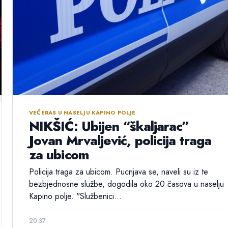
VEČERAS U NASELJU KAPINO POLJE
NIKŠIĆ: Ubijen “škaljarac”
Jovan Mrvaljević, policija traga
za ubicom
Policija traga za ubicom. Pucnjava se, naveli su iz te
bezbjednosne službe, dogodila oko 20 časova u naselju
Kapino polje. "Službenici...
20:37