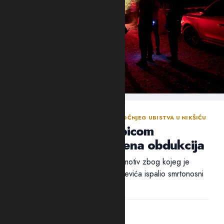
NASTAVLJENA ISTRAGA NAKON SINOĆNJEG UBISTVA U NIKŠIĆU
Policija traga za ubicom
Mrvaljevića, naložena obdukcija
Ni nakon 18 sati nije utvrđen ni motiv zbog kojeg je
ubica, navodno, u potiljak Mrvaljevića ispalio smrtonosni
metak –...
14:44