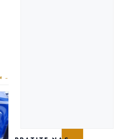
E →
PROJEKTI