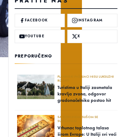
PRATITE NAS
FACEBOOK
INSTAGRAM
YOUTUBE
X
PREPORUČENO
PLANINSKI PAŠNJACI NISU LUKSUZNI
RIZORTI
Turistima u Italiji zasmetala
kravlja zvona, odgovor
gradonačelnika postao hit
SA OZBILJNOM SUŠOM SE
SUOČAVAJU..
Vrhunac toplotnog talasa
širom Evrope: U Italiji svi veći