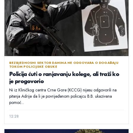
BEZBJEDNOSNI SEKTOR DANIMA NE ODGOVARA O DOGAĐAJU
TOKOM POLICIJSKE OBUKE
Policija ćuti o ranjavanju kolege, ali traži ko
je progovorio
Ni iz Kliničkog centra Crne Gore (KCCG) nijesu odgovorili na
pitanja Adrije da li je povrijeđenom policajcu B.B. ukazivana
pomoć...
12:28