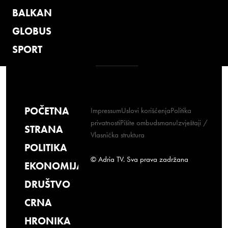
BALKAN
GLOBUS
SPORT
POČETNA
Impressum
Uslovi korišćenja
Politika
privatnosti
Pišite ombudsmanu
Izvještaji /
STRANA
Vlasnička struktura
POLITIKA
© Adria TV. Sva prava zadržana
EKONOMIJA
DRUŠTVO
CRNA
HRONIKA