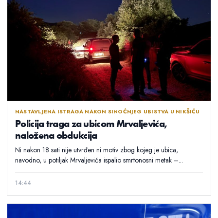
NASTAVLJENA ISTRAGA NAKON SINOĆNJEG UBISTVA U NIKŠIĆU
Policija traga za ubicom Mrvaljevića,
naložena obdukcija
Ni nakon 18 sati nije utvrđen ni motiv zbog kojeg je ubica,
navodno, u potiljak Mrvaljevića ispalio smrtonosni metak –...
14:44