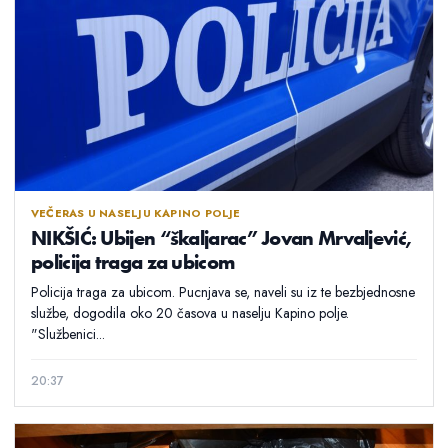
VEČERAS U NASELJU KAPINO POLJE
NIKŠIĆ: Ubijen “škaljarac” Jovan Mrvaljević,
policija traga za ubicom
Policija traga za ubicom. Pucnjava se, naveli su iz te bezbjednosne
službe, dogodila oko 20 časova u naselju Kapino polje.
"Službenici...
20:37