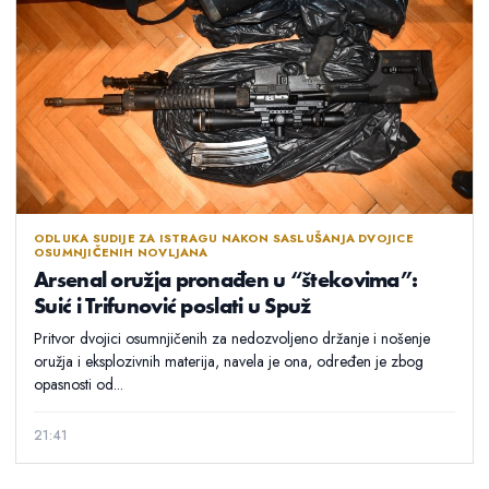
ODLUKA SUDIJE ZA ISTRAGU NAKON SASLUŠANJA DVOJICE
OSUMNJIČENIH NOVLJANA
Arsenal oružja pronađen u “štekovima”:
Suić i Trifunović poslati u Spuž
Pritvor dvojici osumnjičenih za nedozvoljeno držanje i nošenje
oružja i eksplozivnih materija, navela je ona, određen je zbog
opasnosti od...
21:41