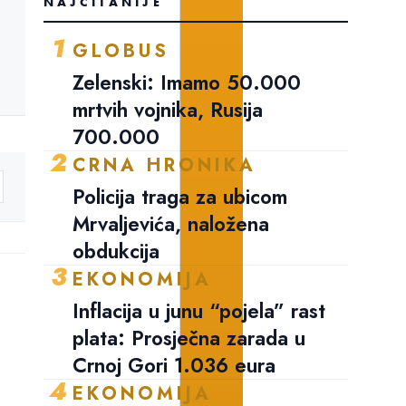
NAJČITANIJE
1
GLOBUS
Zelenski: Imamo 50.000
mrtvih vojnika, Rusija
700.000
2
CRNA HRONIKA
Policija traga za ubicom
Mrvaljevića, naložena
obdukcija
3
EKONOMIJA
Inflacija u junu “pojela” rast
plata: Prosječna zarada u
Crnoj Gori 1.036 eura
4
EKONOMIJA