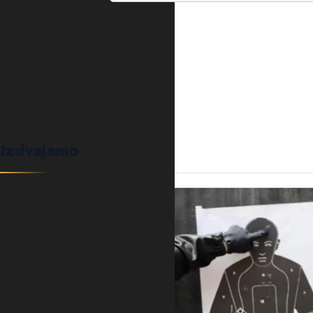
0
KOMENTARA
Izdvajamo