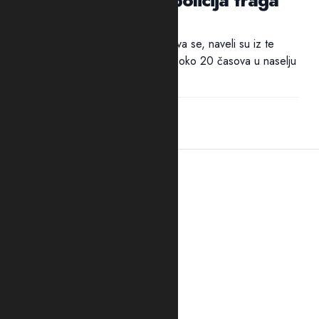
za ubicom
Policija traga za ubicom. Pucnjava se, naveli su iz te
bezbjednosne službe, dogodila oko 20 časova u naselju
Kapino polje. "Službenici...
20:37