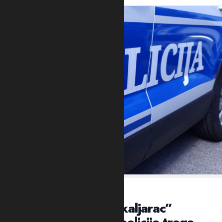
VEČERAS U NASELJU KAPINO POLJE
NIKŠIĆ: Ubijen “škaljarac”
Jovan Mrvaljević, policija traga