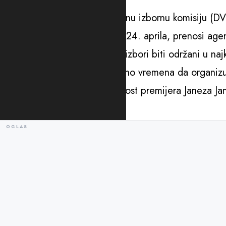
Pahor je obavijestio Nacionalnu izbornu komisiju (DV
održavanju izbora u nedjelju, 24. aprila, prenosi age
Pahor je ranije najavio da će izbori biti održani u n
koronavirusa, DVK ima dovoljno vremena da organizu
Izbori će biti test za popularnost premijera Janeza Jan