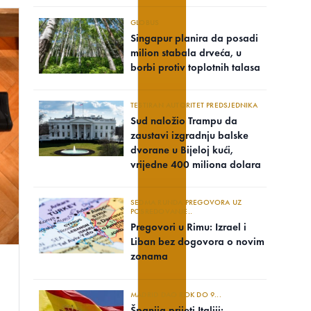
GLOBUS
Singapur planira da posadi
milion stabala drveća, u
borbi protiv toplotnih talasa
TESTIRAN AUTORITET PREDSJEDNIKA
Sud naložio Trampu da
zaustavi izgradnju balske
dvorane u Bijeloj kući,
vrijedne 400 miliona dolara
SEDMA RUNDA PREGOVORA UZ
POSREDOVANJE..
Pregovori u Rimu: Izrael i
Liban bez dogovora o novim
zonama
MADRID DAO ROK DO 9...
Španija prijeti Italiji: