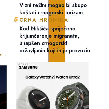
Vizni režim mogao bi skupo
koštati crnogorski turizam
5
CRNA HRONIKA
Kod Nikšića spriječeno
krijumčarenje migranata,
uhapšen crnogorski
državljanin koji ih je prevozio
E →