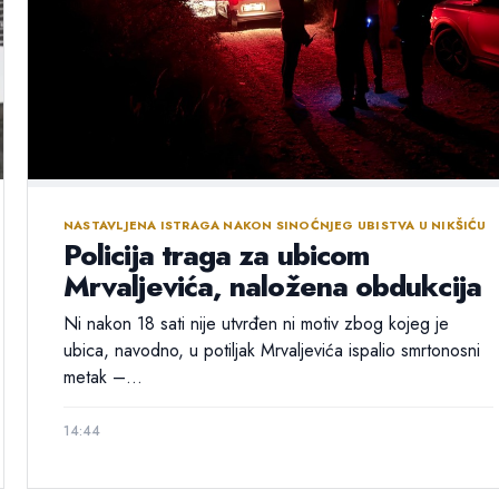
NASTAVLJENA ISTRAGA NAKON SINOĆNJEG UBISTVA U NIKŠIĆU
Policija traga za ubicom
Mrvaljevića, naložena obdukcija
Ni nakon 18 sati nije utvrđen ni motiv zbog kojeg je
ubica, navodno, u potiljak Mrvaljevića ispalio smrtonosni
metak –...
14:44