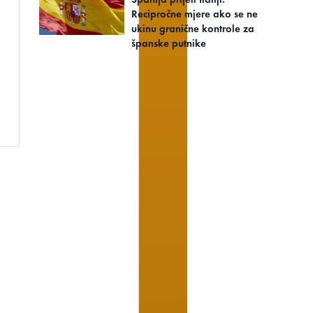
Recipročne mjere ako se ne
ukinu granične kontrole za
španske putnike