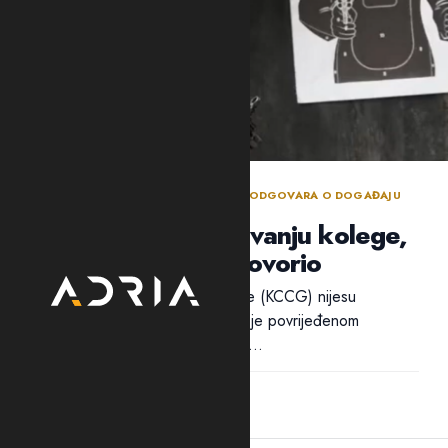
BEZBJEDNOSNI SEKTOR DANIMA NE ODGOVARA O DOGAĐAJU
TOKOM POLICIJSKE OBUKE
Policija ćuti o ranjavanju kolege,
ali traži ko je progovorio
Ni iz Kliničkog centra Crne Gore (KCCG) nijesu
odgovorili na pitanja Adrije da li je povrijeđenom
policajcu B.B. ukazivana pomoć...
12:28