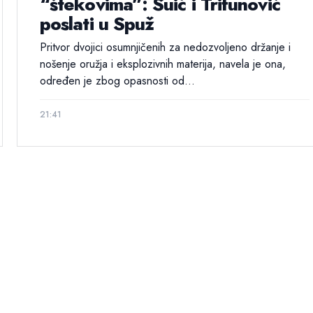
“štekovima”: Suić i Trifunović
poslati u Spuž
Pritvor dvojici osumnjičenih za nedozvoljeno držanje i
nošenje oružja i eksplozivnih materija, navela je ona,
određen je zbog opasnosti od...
21:41