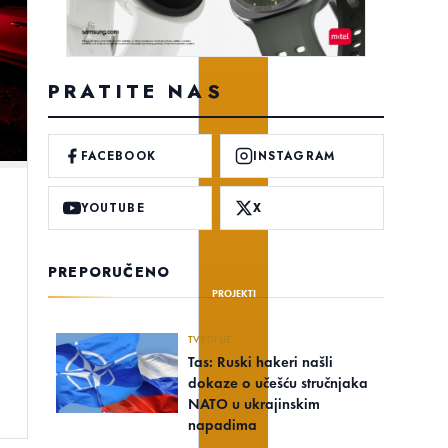
PRATITE NAS
FACEBOOK
INSTAGRAM
YOUTUBE
X
PREPORUČENO
PROJEKTI
TVRDNJE
Tas: Ruski hakeri našli
dokaze o učešću stručnjaka
NATO u ukrajinskim
napadima