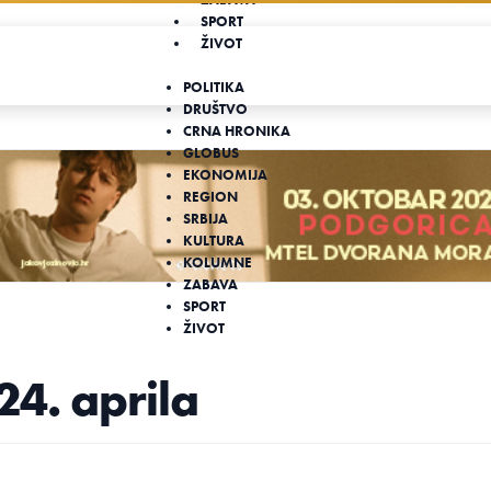
SPORT
ŽIVOT
POLITIKA
DRUŠTVO
CRNA HRONIKA
GLOBUS
EKONOMIJA
REGION
SRBIJA
KULTURA
KOLUMNE
ZABAVA
SPORT
ŽIVOT
 24. aprila