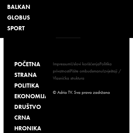
BALKAN
GLOBUS
SPORT
POČETNA
Impressum
Uslovi korišćenja
Politika
privatnosti
Pišite ombudsmanu
Izvještaji /
STRANA
Vlasnička struktura
POLITIKA
© Adria TV. Sva prava zadržana
EKONOMIJA
DRUŠTVO
CRNA
HRONIKA