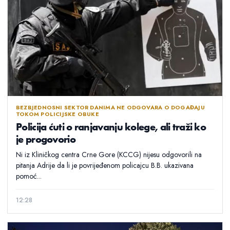
BEZBJEDNOSNI SEKTOR DANIMA NE ODGOVARA O DOGAĐAJU
TOKOM POLICIJSKE OBUKE
Policija ćuti o ranjavanju kolege, ali traži ko
je progovorio
Ni iz Kliničkog centra Crne Gore (KCCG) nijesu odgovorili na
pitanja Adrije da li je povrijeđenom policajcu B.B. ukazivana
pomoć...
12:28