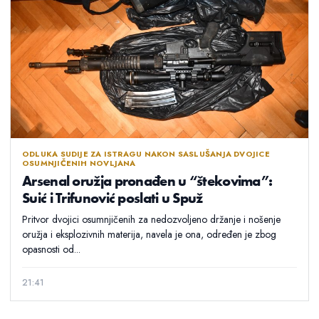
ODLUKA SUDIJE ZA ISTRAGU NAKON SASLUŠANJA DVOJICE
OSUMNJIČENIH NOVLJANA
Arsenal oružja pronađen u “štekovima”:
Suić i Trifunović poslati u Spuž
Pritvor dvojici osumnjičenih za nedozvoljeno držanje i nošenje
oružja i eksplozivnih materija, navela je ona, određen je zbog
opasnosti od...
21:41