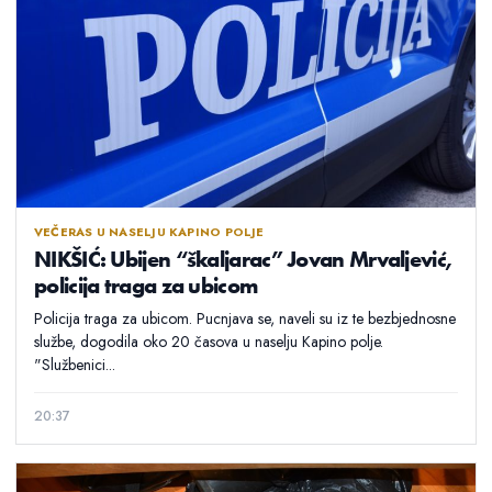
VEČERAS U NASELJU KAPINO POLJE
NIKŠIĆ: Ubijen “škaljarac” Jovan Mrvaljević,
policija traga za ubicom
Policija traga za ubicom. Pucnjava se, naveli su iz te bezbjednosne
službe, dogodila oko 20 časova u naselju Kapino polje.
"Službenici...
20:37