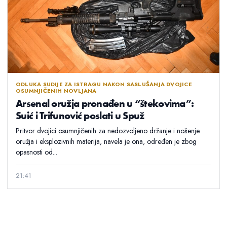
ODLUKA SUDIJE ZA ISTRAGU NAKON SASLUŠANJA DVOJICE
OSUMNJIČENIH NOVLJANA
Arsenal oružja pronađen u “štekovima”:
Suić i Trifunović poslati u Spuž
Pritvor dvojici osumnjičenih za nedozvoljeno držanje i nošenje
oružja i eksplozivnih materija, navela je ona, određen je zbog
opasnosti od...
21:41