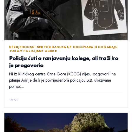
BEZBJEDNOSNI SEKTOR DANIMA NE ODGOVARA O DOGAĐAJU
TOKOM POLICIJSKE OBUKE
Policija ćuti o ranjavanju kolege, ali traži ko
je progovorio
Ni iz Kliničkog centra Crne Gore (KCCG) nijesu odgovorili na
pitanja Adrije da li je povrijeđenom policajcu B.B. ukazivana
pomoć...
12:28