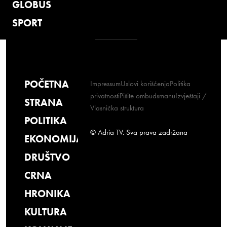
GLOBUS
SPORT
POČETNA
Impressum
Uslovi korišćenja
Politika
privatnosti
Pišite ombudsmanu
Izvještaji /
STRANA
Vlasnička struktura
POLITIKA
© Adria TV. Sva prava zadržana
EKONOMIJA
DRUŠTVO
CRNA
HRONIKA
KULTURA