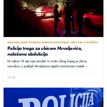
NASTAVLJENA ISTRAGA NAKON SINOĆNJEG UBISTVA U NIKŠIĆU
Policija traga za ubicom Mrvaljevića,
naložena obdukcija
Ni nakon 18 sati nije utvrđen ni motiv zbog kojeg je ubica,
navodno, u potiljak Mrvaljevića ispalio smrtonosni metak –...
14:44