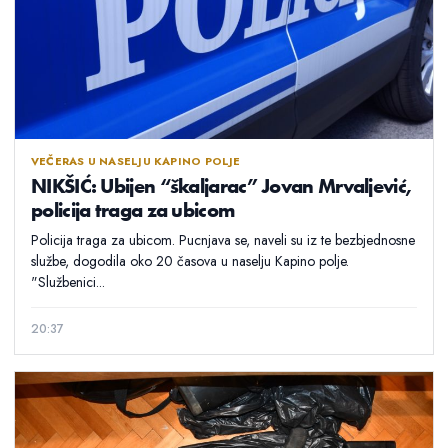
VEČERAS U NASELJU KAPINO POLJE
NIKŠIĆ: Ubijen “škaljarac” Jovan Mrvaljević,
policija traga za ubicom
Policija traga za ubicom. Pucnjava se, naveli su iz te bezbjednosne
službe, dogodila oko 20 časova u naselju Kapino polje.
"Službenici...
20:37