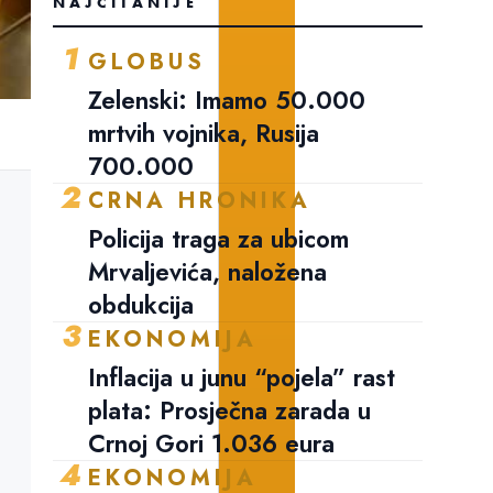
NAJČITANIJE
1
GLOBUS
Zelenski: Imamo 50.000
mrtvih vojnika, Rusija
700.000
2
CRNA HRONIKA
Policija traga za ubicom
Mrvaljevića, naložena
obdukcija
3
EKONOMIJA
Inflacija u junu “pojela” rast
plata: Prosječna zarada u
Crnoj Gori 1.036 eura
4
EKONOMIJA