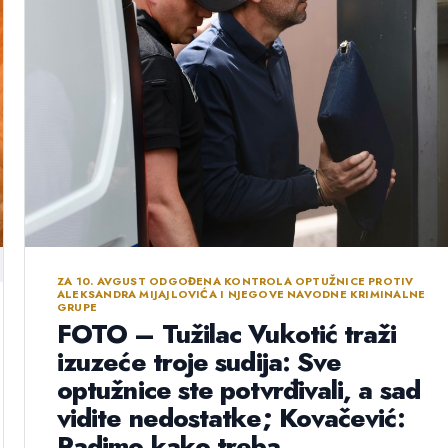
ZA 10. AVGUST ODGOĐENA KONTROLA OPTUŽNICE PROTIV
ALEKSANDRA MIJAJLOVIĆA I NJEGOVE NAVODNE KRIMINALNE
GRUPE
FOTO – Tužilac Vukotić traži
izuzeće troje sudija: Sve
optužnice ste potvrđivali, a sad
vidite nedostatke; Kovačević:
Radimo kako treba