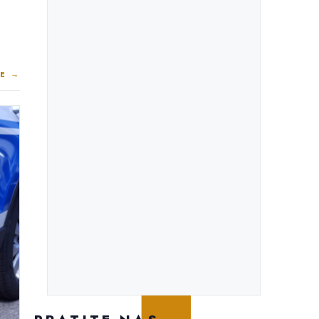
E →
PROJEKTI