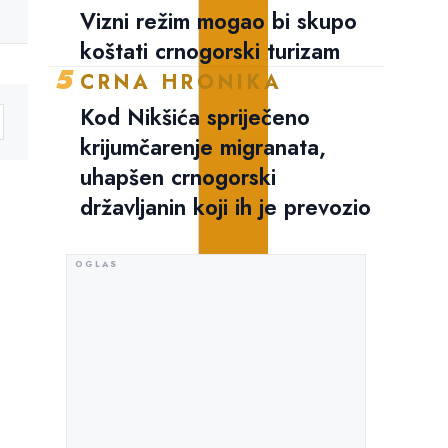
Vizni režim mogao bi skupo
koštati crnogorski turizam
5
CRNA HRONIKA
Kod Nikšića spriječeno
krijumčarenje migranata,
uhapšen crnogorski
državljanin koji ih je prevozio