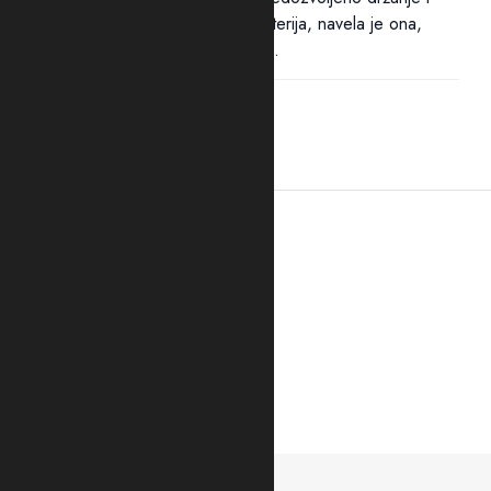
nošenje oružja i eksplozivnih materija, navela je ona,
određen je zbog opasnosti od...
21:41