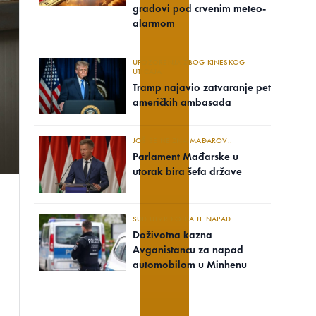
gradovi pod crvenim meteo-
alarmom
UPOZORENJA ZBOG KINESKOG
UTICAJA
Tramp najavio zatvaranje pet
američkih ambasada
JOŠ SE NE ZNA MAĐAROV..
Parlament Mađarske u
utorak bira šefa države
SUD UTVRDIO DA JE NAPAD..
Doživotna kazna
Avganistancu za napad
automobilom u Minhenu