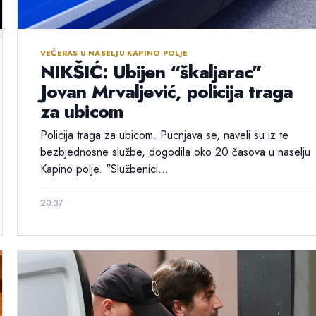
VEČERAS U NASELJU KAPINO POLJE
NIKŠIĆ: Ubijen “škaljarac”
Jovan Mrvaljević, policija traga
za ubicom
Policija traga za ubicom. Pucnjava se, naveli su iz te
bezbjednosne službe, dogodila oko 20 časova u naselju
Kapino polje. "Službenici...
20:37