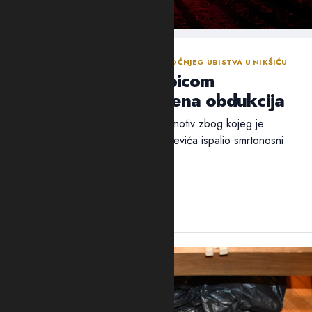
NASTAVLJENA ISTRAGA NAKON SINOĆNJEG UBISTVA U NIKŠIĆU
Policija traga za ubicom
Mrvaljevića, naložena obdukcija
Ni nakon 18 sati nije utvrđen ni motiv zbog kojeg je
ubica, navodno, u potiljak Mrvaljevića ispalio smrtonosni
metak –...
14:44