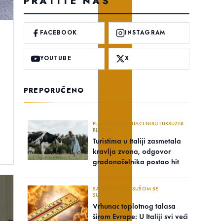
PRATITE NAS
FACEBOOK
INSTAGRAM
YOUTUBE
X
PREPORUČENO
PLANINSKI PAŠNJACI NISU LUKSUZNI
RIZORTI
Turistima u Italiji zasmetala
kravlja zvona, odgovor
gradonačelnika postao hit
SA OZBILJNOM SUŠOM SE
SUOČAVAJU..
Vrhunac toplotnog talasa
širom Evrope: U Italiji svi veći