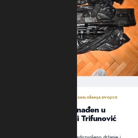
ODLUKA SUDIJE ZA ISTRAGU NAKON SASLUŠANJA DVOJICE
OSUMNJIČENIH NOVLJANA
Arsenal oružja pronađen u
“štekovima”: Suić i Trifunović
poslati u Spuž
Pritvor dvojici osumnjičenih za nedozvoljeno držanje i