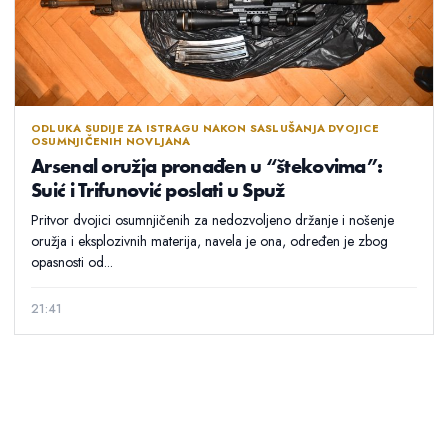
ODLUKA SUDIJE ZA ISTRAGU NAKON SASLUŠANJA DVOJICE
OSUMNJIČENIH NOVLJANA
Arsenal oružja pronađen u “štekovima”:
Suić i Trifunović poslati u Spuž
Pritvor dvojici osumnjičenih za nedozvoljeno držanje i nošenje
oružja i eksplozivnih materija, navela je ona, određen je zbog
opasnosti od...
21:41