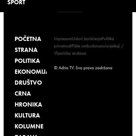
SPORT
POČETNA
Impressum
Uslovi korišćenja
Politika
privatnosti
Pišite ombudsmanu
Izvještaji /
STRANA
Vlasnička struktura
POLITIKA
© Adria TV. Sva prava zadržana
EKONOMIJA
DRUŠTVO
CRNA
HRONIKA
KULTURA
KOLUMNE