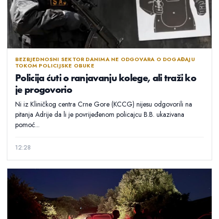
BEZBJEDNOSNI SEKTOR DANIMA NE ODGOVARA O DOGAĐAJU
TOKOM POLICIJSKE OBUKE
Policija ćuti o ranjavanju kolege, ali traži ko
je progovorio
Ni iz Kliničkog centra Crne Gore (KCCG) nijesu odgovorili na
pitanja Adrije da li je povrijeđenom policajcu B.B. ukazivana
pomoć...
12:28