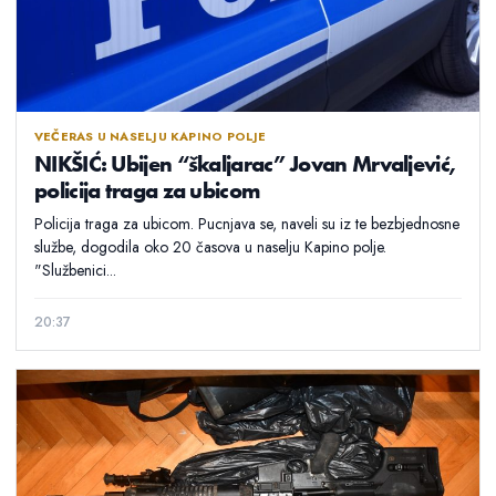
VEČERAS U NASELJU KAPINO POLJE
NIKŠIĆ: Ubijen “škaljarac” Jovan Mrvaljević,
policija traga za ubicom
Policija traga za ubicom. Pucnjava se, naveli su iz te bezbjednosne
službe, dogodila oko 20 časova u naselju Kapino polje.
"Službenici...
20:37