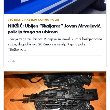
VEČERAS U NASELJU KAPINO POLJE
NIKŠIĆ: Ubijen “škaljarac” Jovan Mrvaljević,
policija traga za ubicom
Policija traga za ubicom. Pucnjava se, naveli su iz te bezbjednosne
službe, dogodila oko 20 časova u naselju Kapino polje.
"Službenici...
20:37