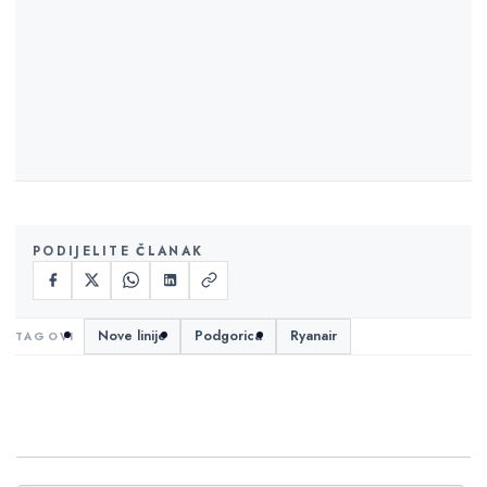
PODIJELITE ČLANAK
Nove linije
Podgorica
Ryanair