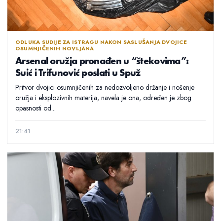
ODLUKA SUDIJE ZA ISTRAGU NAKON SASLUŠANJA DVOJICE
OSUMNJIČENIH NOVLJANA
Arsenal oružja pronađen u “štekovima”:
Suić i Trifunović poslati u Spuž
Pritvor dvojici osumnjičenih za nedozvoljeno držanje i nošenje
oružja i eksplozivnih materija, navela je ona, određen je zbog
opasnosti od...
21:41