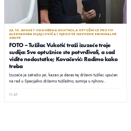
ZA 10. AVGUST ODGOĐENA KONTROLA OPTUŽNICE PROTIV
ALEKSANDRA MIJAJLOVIĆA I NJEGOVE NAVODNE KRIMINALNE
GRUPE
FOTO – Tužilac Vukotić traži izuzeće troje
sudija: Sve optužnice ste potvrđivali, a sad
vidite nedostatke; Kovačević: Radimo kako
treba
Izuzeće je zatražio jer, kazao je danas taj državni tužilac upućen
na rad u Specijalno državno tužilaštvo, sumnja u njihovu...
11:47