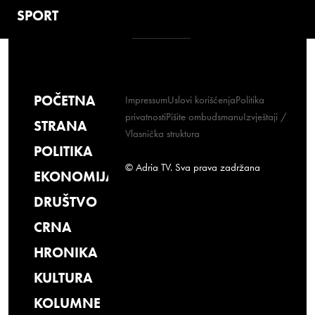
SPORT
POČETNA
Impressum
Uslovi korišćenja
Politika
privatnosti
Pišite ombudsmanu
Izvještaji /
STRANA
Vlasnička struktura
POLITIKA
© Adria TV. Sva prava zadržana
EKONOMIJA
DRUŠTVO
CRNA
HRONIKA
KULTURA
KOLUMNE