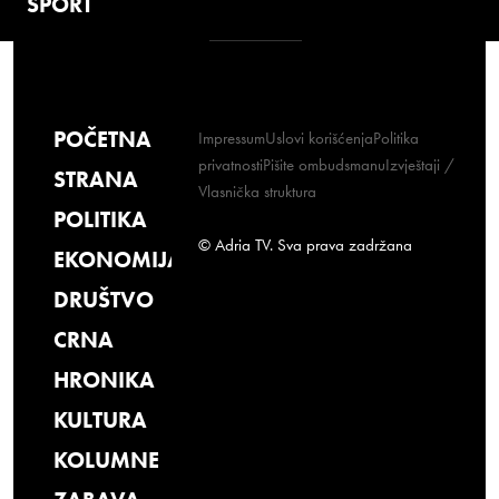
SPORT
POČETNA
Impressum
Uslovi korišćenja
Politika
privatnosti
Pišite ombudsmanu
Izvještaji /
STRANA
Vlasnička struktura
POLITIKA
© Adria TV. Sva prava zadržana
EKONOMIJA
DRUŠTVO
CRNA
HRONIKA
KULTURA
KOLUMNE