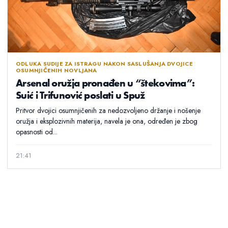
ODLUKA SUDIJE ZA ISTRAGU NAKON SASLUŠANJA DVOJICE
OSUMNJIČENIH NOVLJANA
Arsenal oružja pronađen u “štekovima”:
Suić i Trifunović poslati u Spuž
Pritvor dvojici osumnjičenih za nedozvoljeno držanje i nošenje
oružja i eksplozivnih materija, navela je ona, određen je zbog
opasnosti od...
21:41