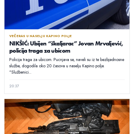
VEČERAS U NASELJU KAPINO POLJE
NIKŠIĆ: Ubijen “škaljarac” Jovan Mrvaljević,
policija traga za ubicom
Policija traga za ubicom. Pucnjava se, naveli su iz te bezbjednosne
službe, dogodila oko 20 časova u naselju Kapino polje.
"Službenici...
20:37