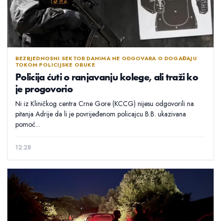
BEZBJEDNOSNI SEKTOR DANIMA NE ODGOVARA O DOGAĐAJU
TOKOM POLICIJSKE OBUKE
Policija ćuti o ranjavanju kolege, ali traži ko
je progovorio
Ni iz Kliničkog centra Crne Gore (KCCG) nijesu odgovorili na
pitanja Adrije da li je povrijeđenom policajcu B.B. ukazivana
pomoć...
12:28