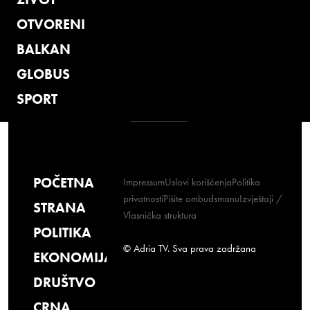
OTVORENI
BALKAN
GLOBUS
SPORT
POČETNA
Impressum
Uslovi korišćenja
Politika
privatnosti
Pišite ombudsmanu
Izvještaji /
STRANA
Vlasnička struktura
POLITIKA
© Adria TV. Sva prava zadržana
EKONOMIJA
DRUŠTVO
CRNA