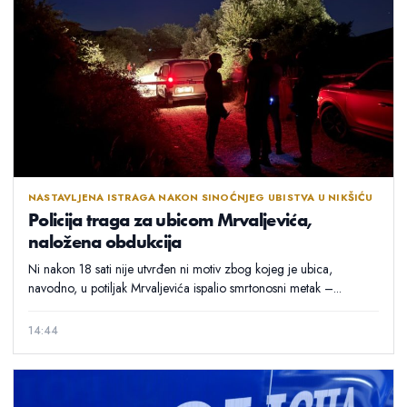
NASTAVLJENA ISTRAGA NAKON SINOĆNJEG UBISTVA U NIKŠIĆU
Policija traga za ubicom Mrvaljevića,
naložena obdukcija
Ni nakon 18 sati nije utvrđen ni motiv zbog kojeg je ubica,
navodno, u potiljak Mrvaljevića ispalio smrtonosni metak –...
14:44