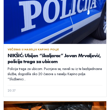
VEČERAS U NASELJU KAPINO POLJE
NIKŠIĆ: Ubijen “škaljarac” Jovan Mrvaljević,
policija traga za ubicom
Policija traga za ubicom. Pucnjava se, naveli su iz te bezbjednosne
službe, dogodila oko 20 časova u naselju Kapino polje.
"Službenici...
20:37