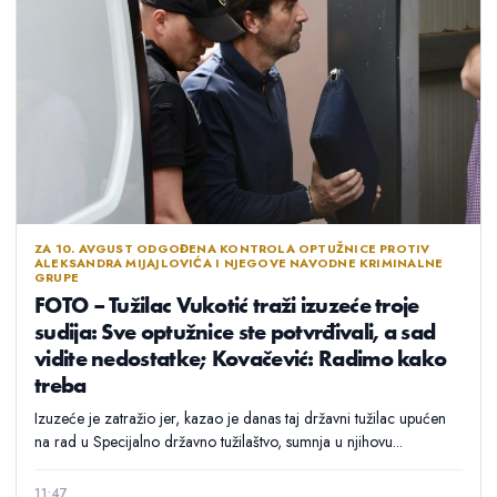
ZA 10. AVGUST ODGOĐENA KONTROLA OPTUŽNICE PROTIV
ALEKSANDRA MIJAJLOVIĆA I NJEGOVE NAVODNE KRIMINALNE
GRUPE
FOTO – Tužilac Vukotić traži izuzeće troje
sudija: Sve optužnice ste potvrđivali, a sad
vidite nedostatke; Kovačević: Radimo kako
treba
Izuzeće je zatražio jer, kazao je danas taj državni tužilac upućen
na rad u Specijalno državno tužilaštvo, sumnja u njihovu...
11:47