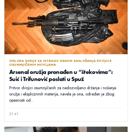
ODLUKA SUDIJE ZA ISTRAGU NAKON SASLUŠANJA DVOJICE
OSUMNJIČENIH NOVLJANA
Arsenal oružja pronađen u “štekovima”:
Suić i Trifunović poslati u Spuž
Pritvor dvojici osumnjičenih za nedozvoljeno držanje i nošenje
oružja i eksplozivnih materija, navela je ona, određen je zbog
opasnosti od...
21:41