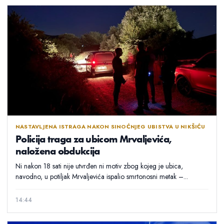
NASTAVLJENA ISTRAGA NAKON SINOĆNJEG UBISTVA U NIKŠIĆU
Policija traga za ubicom Mrvaljevića,
naložena obdukcija
Ni nakon 18 sati nije utvrđen ni motiv zbog kojeg je ubica,
navodno, u potiljak Mrvaljevića ispalio smrtonosni metak –...
14:44