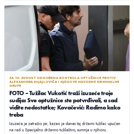
ZA 10. AVGUST ODGOĐENA KONTROLA OPTUŽNICE PROTIV
ALEKSANDRA MIJAJLOVIĆA I NJEGOVE NAVODNE KRIMINALNE
GRUPE
FOTO – Tužilac Vukotić traži izuzeće troje
sudija: Sve optužnice ste potvrđivali, a sad
vidite nedostatke; Kovačević: Radimo kako
treba
Izuzeće je zatražio jer, kazao je danas taj državni tužilac upućen
na rad u Specijalno državno tužilaštvo, sumnja u njihovu...