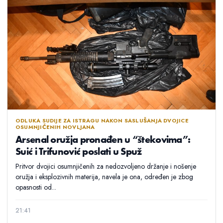
ODLUKA SUDIJE ZA ISTRAGU NAKON SASLUŠANJA DVOJICE
OSUMNJIČENIH NOVLJANA
Arsenal oružja pronađen u “štekovima”:
Suić i Trifunović poslati u Spuž
Pritvor dvojici osumnjičenih za nedozvoljeno držanje i nošenje
oružja i eksplozivnih materija, navela je ona, određen je zbog
opasnosti od...
21:41