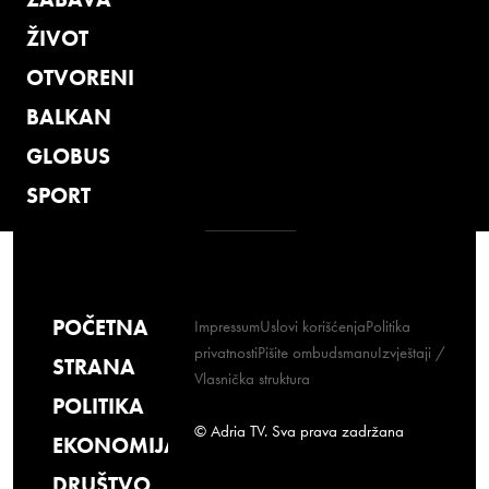
ŽIVOT
OTVORENI
BALKAN
GLOBUS
SPORT
POČETNA
Impressum
Uslovi korišćenja
Politika
privatnosti
Pišite ombudsmanu
Izvještaji /
STRANA
Vlasnička struktura
POLITIKA
© Adria TV. Sva prava zadržana
EKONOMIJA
DRUŠTVO