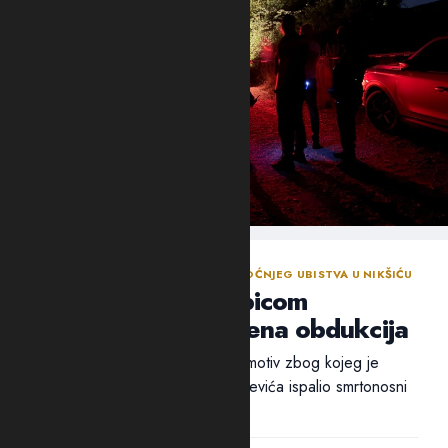
NASTAVLJENA ISTRAGA NAKON SINOĆNJEG UBISTVA U NIKŠIĆU
Policija traga za ubicom
Mrvaljevića, naložena obdukcija
Ni nakon 18 sati nije utvrđen ni motiv zbog kojeg je
ubica, navodno, u potiljak Mrvaljevića ispalio smrtonosni
metak –...