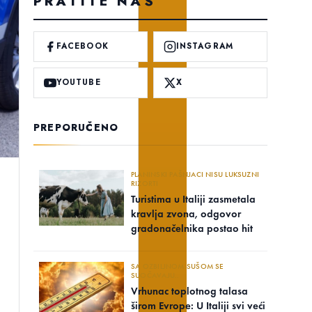
PRATITE NAS
FACEBOOK
INSTAGRAM
YOUTUBE
X
PREPORUČENO
PLANINSKI PAŠNJACI NISU LUKSUZNI
RIZORTI
Turistima u Italiji zasmetala
kravlja zvona, odgovor
gradonačelnika postao hit
SA OZBILJNOM SUŠOM SE
SUOČAVAJU..
Vrhunac toplotnog talasa
širom Evrope: U Italiji svi veći