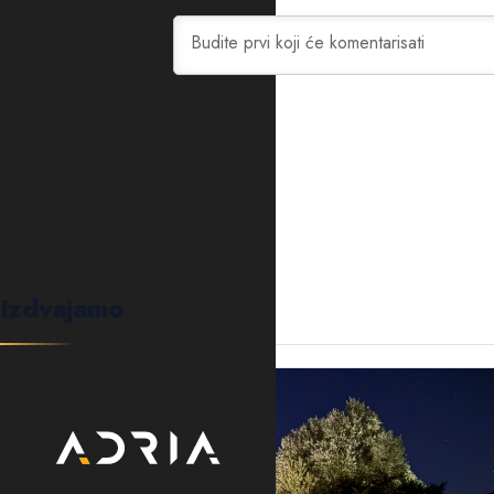
0
KOMENTARA
Izdvajamo