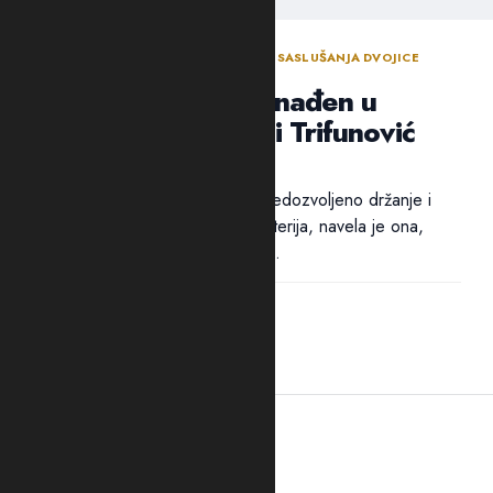
ODLUKA SUDIJE ZA ISTRAGU NAKON SASLUŠANJA DVOJICE
OSUMNJIČENIH NOVLJANA
Arsenal oružja pronađen u
“štekovima”: Suić i Trifunović
poslati u Spuž
Pritvor dvojici osumnjičenih za nedozvoljeno držanje i
nošenje oružja i eksplozivnih materija, navela je ona,
određen je zbog opasnosti od...
21:41