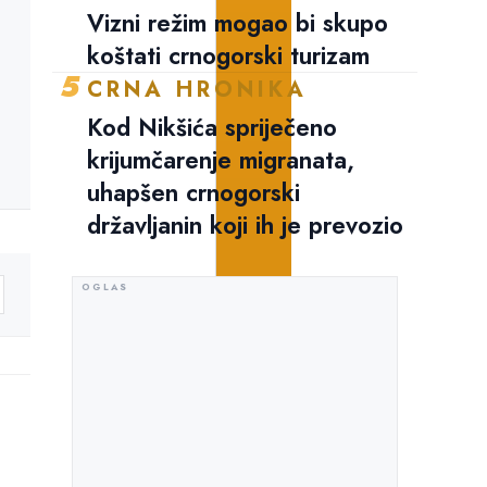
Vizni režim mogao bi skupo
koštati crnogorski turizam
5
CRNA HRONIKA
Kod Nikšića spriječeno
krijumčarenje migranata,
uhapšen crnogorski
državljanin koji ih je prevozio