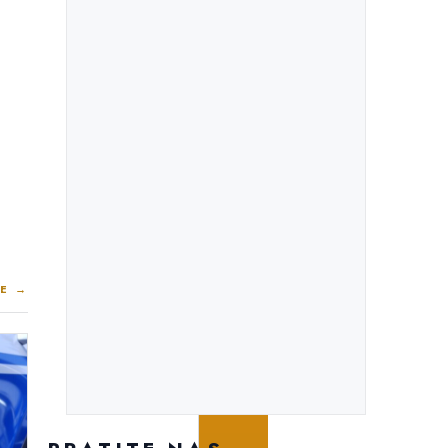
E →
PROJEKTI