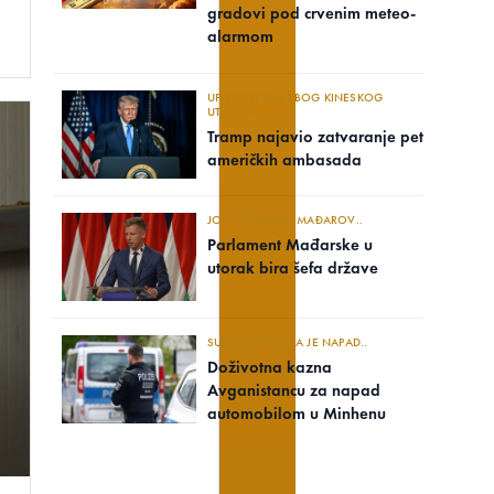
gradovi pod crvenim meteo-
alarmom
UPOZORENJA ZBOG KINESKOG
UTICAJA
Tramp najavio zatvaranje pet
američkih ambasada
JOŠ SE NE ZNA MAĐAROV..
Parlament Mađarske u
utorak bira šefa države
SUD UTVRDIO DA JE NAPAD..
Doživotna kazna
Avganistancu za napad
automobilom u Minhenu