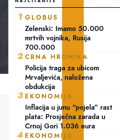
NAJČITANIJE
1
GLOBUS
Zelenski: Imamo 50.000
mrtvih vojnika, Rusija
700.000
2
CRNA HRONIKA
Policija traga za ubicom
Mrvaljevića, naložena
obdukcija
3
EKONOMIJA
Inflacija u junu “pojela” rast
plata: Prosječna zarada u
Crnoj Gori 1.036 eura
4
EKONOMIJA