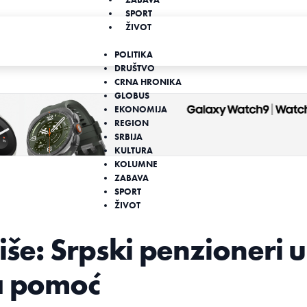
SPORT
ŽIVOT
POLITIKA
DRUŠTVO
CRNA HRONIKA
GLOBUS
EKONOMIJA
REGION
SRBIJA
KULTURA
KOLUMNE
ZABAVA
SPORT
ŽIVOT
iše: Srpski penzioneri u
za pomoć