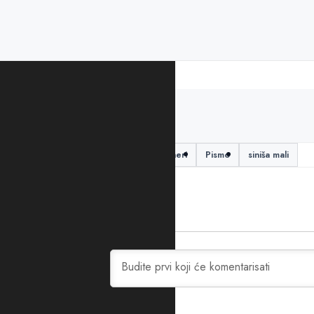
PODIJELITE ČLANAK
Aleksandar Vučić
penzioneri
Pismo
siniša mali