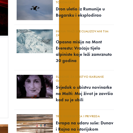
TOKOM LETA
Dron uletio iz Rumunije u
Bugarsku i eksplodirao
INDIJA TRAŽI SPECIJALIZOVANI TIM
ZA..
Opasna misija na Mont
Everestu: Vraćaju tijelo
alpiniste koje leži zamrznuto
30 godina
SUĐENJE ZA UBISTVO KARUANE
GALICIJE
Svjedok o ubistvu novinarke
na Malti: Moj život je završio
kad su je ubili
TRPE ENERGETIKA I PRIVREDA
Evropa na udaru suše: Dunav
i Rajna na istorijskom