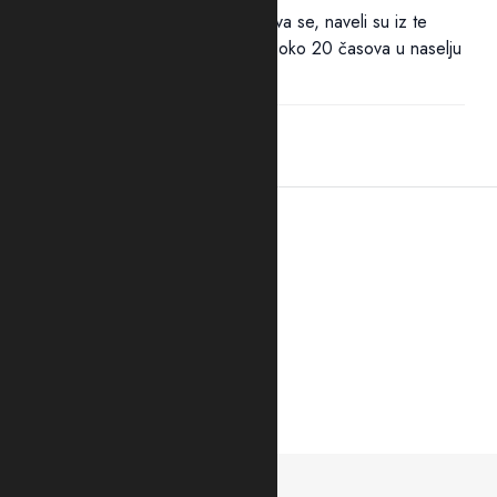
Policija traga za ubicom. Pucnjava se, naveli su iz te
bezbjednosne službe, dogodila oko 20 časova u naselju
Kapino polje. "Službenici...
20:37