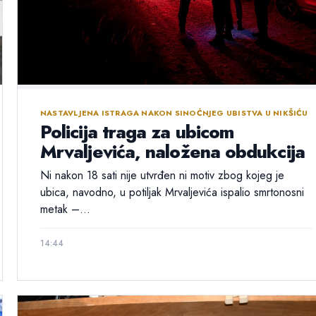
NASTAVLJENA ISTRAGA NAKON SINOĆNJEG UBISTVA U NIKŠIĆU
Policija traga za ubicom
Mrvaljevića, naložena obdukcija
Ni nakon 18 sati nije utvrđen ni motiv zbog kojeg je
ubica, navodno, u potiljak Mrvaljevića ispalio smrtonosni
metak –...
14:44