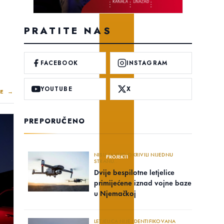
PRATITE NAS
FACEBOOK
INSTAGRAM
YOUTUBE
X
E →
PREPORUČENO
NISU JAVNO OKRIVILI NIJEDNU
PROJEKTI
STRANU..
Dvije bespilotne letjelice
primijećene iznad vojne baze
u Njemačkoj
LETJELICA NIJE IDENTIFIKOVANA