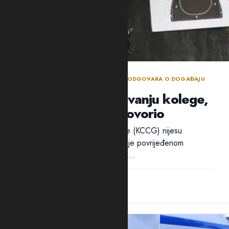
BEZBJEDNOSNI SEKTOR DANIMA NE ODGOVARA O DOGAĐAJU
TOKOM POLICIJSKE OBUKE
Policija ćuti o ranjavanju kolege,
ali traži ko je progovorio
Ni iz Kliničkog centra Crne Gore (KCCG) nijesu
odgovorili na pitanja Adrije da li je povrijeđenom
policajcu B.B. ukazivana pomoć...
12:28