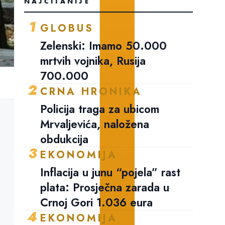
NAJČITANIJE
1
GLOBUS
Zelenski: Imamo 50.000
mrtvih vojnika, Rusija
700.000
2
CRNA HRONIKA
Policija traga za ubicom
Mrvaljevića, naložena
obdukcija
3
EKONOMIJA
Inflacija u junu “pojela” rast
plata: Prosječna zarada u
Crnoj Gori 1.036 eura
4
EKONOMIJA