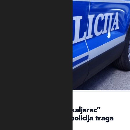
VEČERAS U NASELJU KAPINO POLJE
NIKŠIĆ: Ubijen “škaljarac”
Jovan Mrvaljević, policija traga
za ubicom