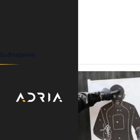
0
KOMENTARA
Izdvajamo