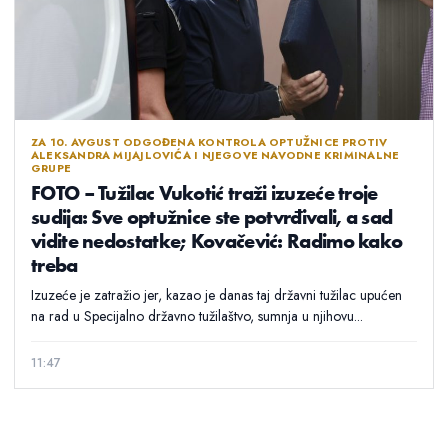
ZA 10. AVGUST ODGOĐENA KONTROLA OPTUŽNICE PROTIV
ALEKSANDRA MIJAJLOVIĆA I NJEGOVE NAVODNE KRIMINALNE
GRUPE
FOTO – Tužilac Vukotić traži izuzeće troje
sudija: Sve optužnice ste potvrđivali, a sad
vidite nedostatke; Kovačević: Radimo kako
treba
Izuzeće je zatražio jer, kazao je danas taj državni tužilac upućen
na rad u Specijalno državno tužilaštvo, sumnja u njihovu...
11:47