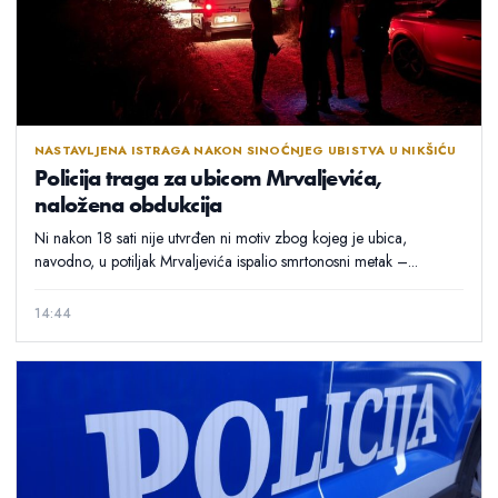
NASTAVLJENA ISTRAGA NAKON SINOĆNJEG UBISTVA U NIKŠIĆU
Policija traga za ubicom Mrvaljevića,
naložena obdukcija
Ni nakon 18 sati nije utvrđen ni motiv zbog kojeg je ubica,
navodno, u potiljak Mrvaljevića ispalio smrtonosni metak –...
14:44