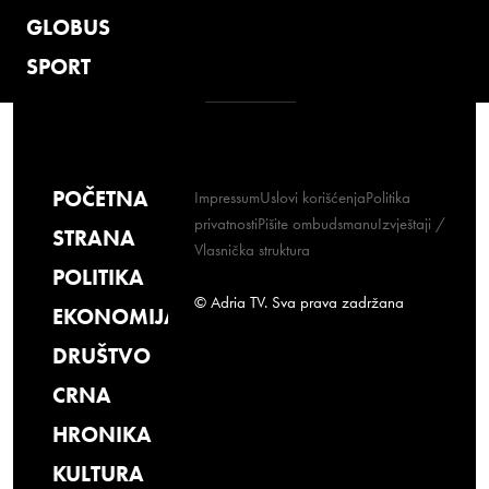
GLOBUS
SPORT
POČETNA
Impressum
Uslovi korišćenja
Politika
privatnosti
Pišite ombudsmanu
Izvještaji /
STRANA
Vlasnička struktura
POLITIKA
© Adria TV. Sva prava zadržana
EKONOMIJA
DRUŠTVO
CRNA
HRONIKA
KULTURA