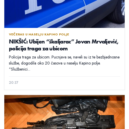
VEČERAS U NASELJU KAPINO POLJE
NIKŠIĆ: Ubijen “škaljarac” Jovan Mrvaljević,
policija traga za ubicom
Policija traga za ubicom. Pucnjava se, naveli su iz te bezbjednosne
službe, dogodila oko 20 časova u naselju Kapino polje.
"Službenici...
20:37