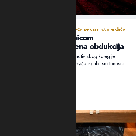
NASTAVLJENA ISTRAGA NAKON SINOĆNJEG UBISTVA U NIKŠIĆU
Policija traga za ubicom
Mrvaljevića, naložena obdukcija
Ni nakon 18 sati nije utvrđen ni motiv zbog kojeg je
ubica, navodno, u potiljak Mrvaljevića ispalio smrtonosni
metak –...
14:44