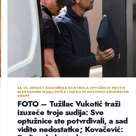
ZA 10. AVGUST ODGOĐENA KONTROLA OPTUŽNICE PROTIV
ALEKSANDRA MIJAJLOVIĆA I NJEGOVE NAVODNE KRIMINALNE
GRUPE
FOTO – Tužilac Vukotić traži
izuzeće troje sudija: Sve
optužnice ste potvrđivali, a sad
vidite nedostatke; Kovačević: