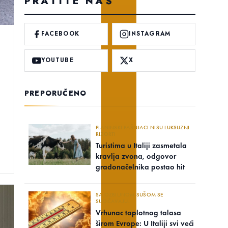
PRATITE NAS
FACEBOOK
INSTAGRAM
YOUTUBE
X
PREPORUČENO
PLANINSKI PAŠNJACI NISU LUKSUZNI
RIZORTI
Turistima u Italiji zasmetala
kravlja zvona, odgovor
gradonačelnika postao hit
SA OZBILJNOM SUŠOM SE
SUOČAVAJU..
Vrhunac toplotnog talasa
širom Evrope: U Italiji svi veći