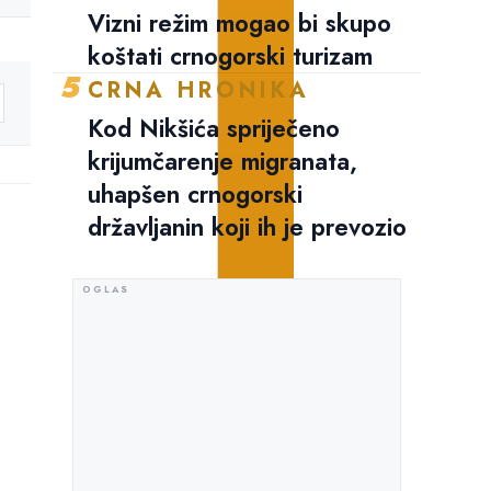
Vizni režim mogao bi skupo
koštati crnogorski turizam
5
CRNA HRONIKA
Kod Nikšića spriječeno
krijumčarenje migranata,
uhapšen crnogorski
državljanin koji ih je prevozio