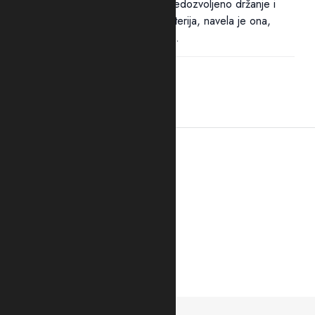
Pritvor dvojici osumnjičenih za nedozvoljeno držanje i
nošenje oružja i eksplozivnih materija, navela je ona,
određen je zbog opasnosti od...
21:41