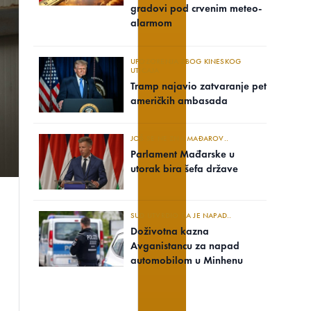
gradovi pod crvenim meteo-
alarmom
UPOZORENJA ZBOG KINESKOG
UTICAJA
Tramp najavio zatvaranje pet
američkih ambasada
JOŠ SE NE ZNA MAĐAROV..
Parlament Mađarske u
utorak bira šefa države
SUD UTVRDIO DA JE NAPAD..
Doživotna kazna
Avganistancu za napad
automobilom u Minhenu