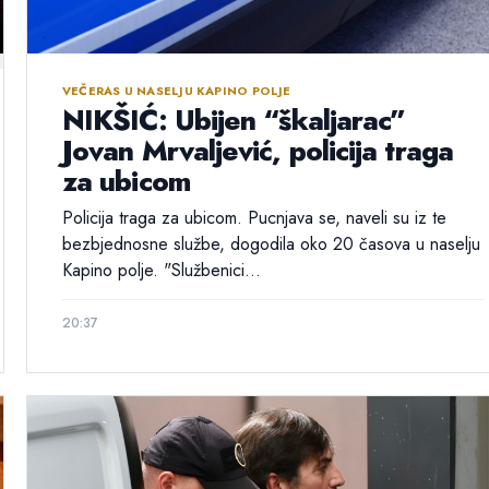
VEČERAS U NASELJU KAPINO POLJE
NIKŠIĆ: Ubijen “škaljarac”
Jovan Mrvaljević, policija traga
za ubicom
Policija traga za ubicom. Pucnjava se, naveli su iz te
bezbjednosne službe, dogodila oko 20 časova u naselju
Kapino polje. "Službenici...
20:37