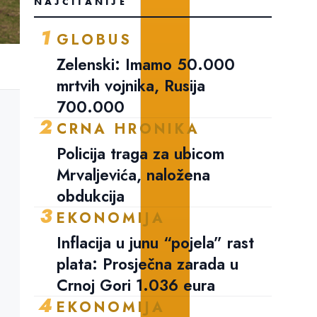
NAJČITANIJE
1
GLOBUS
Zelenski: Imamo 50.000
mrtvih vojnika, Rusija
700.000
2
CRNA HRONIKA
Policija traga za ubicom
Mrvaljevića, naložena
obdukcija
3
EKONOMIJA
Inflacija u junu “pojela” rast
plata: Prosječna zarada u
Crnoj Gori 1.036 eura
4
EKONOMIJA