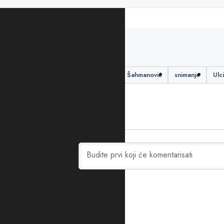
PODIJELITE ČLANAK
Film
jugoslavija
Senad Šahmanović
snimanje
Ulci
0
KOMENTARA