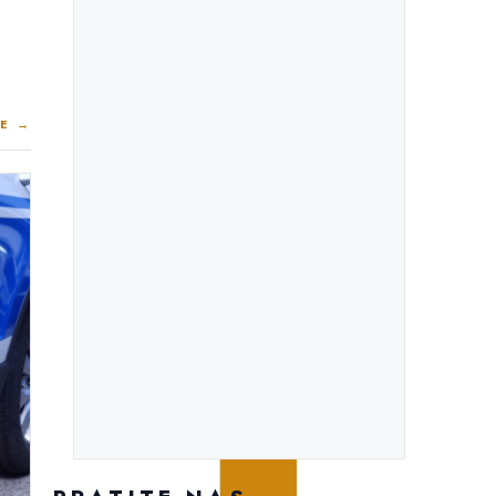
E →
PROJEKTI