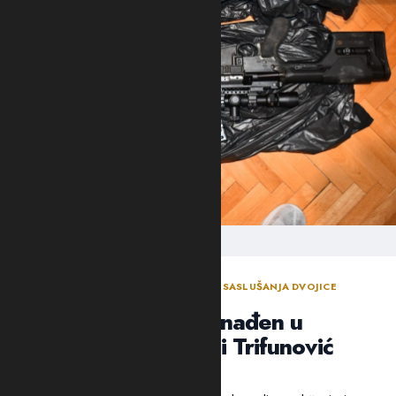
ODLUKA SUDIJE ZA ISTRAGU NAKON SASLUŠANJA DVOJICE
OSUMNJIČENIH NOVLJANA
Arsenal oružja pronađen u
“štekovima”: Suić i Trifunović
poslati u Spuž