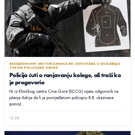
BEZBJEDNOSNI SEKTOR DANIMA NE ODGOVARA O DOGAĐAJU
TOKOM POLICIJSKE OBUKE
Policija ćuti o ranjavanju kolege, ali traži ko
je progovorio
Ni iz Kliničkog centra Crne Gore (KCCG) nijesu odgovorili na
pitanja Adrije da li je povrijeđenom policajcu B.B. ukazivana
pomoć...
12:28