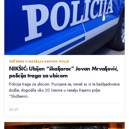
VEČERAS U NASELJU KAPINO POLJE
NIKŠIĆ: Ubijen “škaljarac” Jovan Mrvaljević,
policija traga za ubicom
Policija traga za ubicom. Pucnjava se, naveli su iz te bezbjednosne
službe, dogodila oko 20 časova u naselju Kapino polje.
"Službenici...
20:37