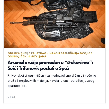
ODLUKA SUDIJE ZA ISTRAGU NAKON SASLUŠANJA DVOJICE
OSUMNJIČENIH NOVLJANA
Arsenal oružja pronađen u “štekovima”:
Suić i Trifunović poslati u Spuž
Pritvor dvojici osumnjičenih za nedozvoljeno držanje i nošenje
oružja i eksplozivnih materija, navela je ona, određen je zbog
opasnosti od...
21:41