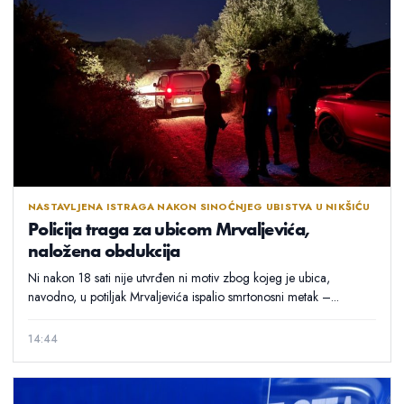
NASTAVLJENA ISTRAGA NAKON SINOĆNJEG UBISTVA U NIKŠIĆU
Policija traga za ubicom Mrvaljevića,
naložena obdukcija
Ni nakon 18 sati nije utvrđen ni motiv zbog kojeg je ubica,
navodno, u potiljak Mrvaljevića ispalio smrtonosni metak –...
14:44