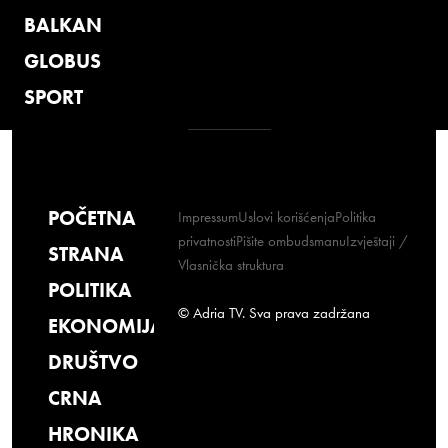
BALKAN
GLOBUS
SPORT
POČETNA
Impressum
Uslovi korišćenja
Politika
privatnosti
Pišite ombudsmanu
Izvještaji /
STRANA
Vlasnička struktura
POLITIKA
© Adria TV. Sva prava zadržana
EKONOMIJA
DRUŠTVO
CRNA
HRONIKA