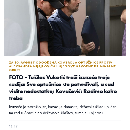
ZA 10. AVGUST ODGOĐENA KONTROLA OPTUŽNICE PROTIV
ALEKSANDRA MIJAJLOVIĆA I NJEGOVE NAVODNE KRIMINALNE
GRUPE
FOTO – Tužilac Vukotić traži izuzeće troje
sudija: Sve optužnice ste potvrđivali, a sad
vidite nedostatke; Kovačević: Radimo kako
treba
Izuzeće je zatražio jer, kazao je danas taj državni tužilac upućen
na rad u Specijalno državno tužilaštvo, sumnja u njihovu...
11:47