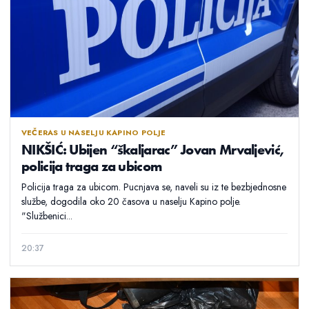
VEČERAS U NASELJU KAPINO POLJE
NIKŠIĆ: Ubijen “škaljarac” Jovan Mrvaljević,
policija traga za ubicom
Policija traga za ubicom. Pucnjava se, naveli su iz te bezbjednosne
službe, dogodila oko 20 časova u naselju Kapino polje.
"Službenici...
20:37