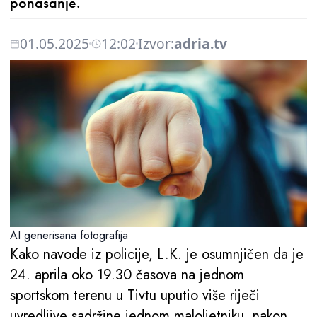
ponašanje.
01.05.2025
12:02
Izvor:
adria.tv
AI generisana fotografija
Kako navode iz policije, L.K. je osumnjičen da je
24. aprila oko 19.30 časova na jednom
sportskom terenu u Tivtu uputio više riječi
uvredljive sadržine jednom maloljetniku, nakon