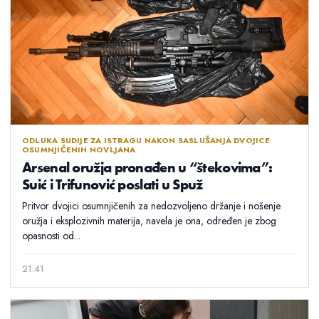
ODLUKA SUDIJE ZA ISTRAGU NAKON SASLUŠANJA DVOJICE
OSUMNJIČENIH NOVLJANA
Arsenal oružja pronađen u “štekovima”:
Suić i Trifunović poslati u Spuž
Pritvor dvojici osumnjičenih za nedozvoljeno držanje i nošenje
oružja i eksplozivnih materija, navela je ona, određen je zbog
opasnosti od...
21:41