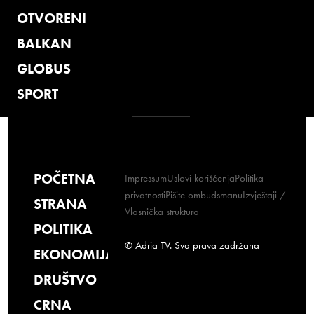
OTVORENI
BALKAN
GLOBUS
SPORT
POČETNA
Impressum
Uslovi korišćenja
Politika
privatnosti
Pišite ombudsmanu
Izvještaji /
STRANA
Vlasnička struktura
POLITIKA
© Adria TV. Sva prava zadržana
EKONOMIJA
DRUŠTVO
CRNA