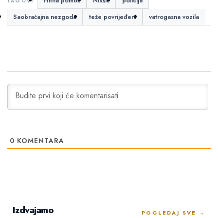
Hitna pomoć
Nikšić
policija
Saobraćajna nezgoda
teže povrijeđeni
vatrogasna vozila
0
KOMENTARA
Izdvajamo
POGLEDAJ SVE →