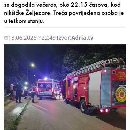
se dogodila večeras, oko 22.15 časova, kod
nikšićke Željezare. Treća povrijeđena osoba je
u teškom stanju.
13.06.2026
22:49
Izvor:
Adria.tv