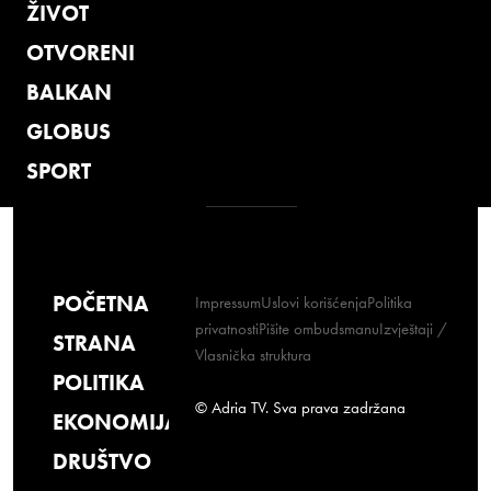
ŽIVOT
OTVORENI
BALKAN
GLOBUS
SPORT
POČETNA
Impressum
Uslovi korišćenja
Politika
privatnosti
Pišite ombudsmanu
Izvještaji /
STRANA
Vlasnička struktura
POLITIKA
© Adria TV. Sva prava zadržana
EKONOMIJA
DRUŠTVO