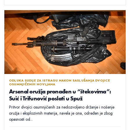
ODLUKA SUDIJE ZA ISTRAGU NAKON SASLUŠANJA DVOJICE
OSUMNJIČENIH NOVLJANA
Arsenal oružja pronađen u “štekovima”:
Suić i Trifunović poslati u Spuž
Pritvor dvojici osumnjičenih za nedozvoljeno držanje i nošenje
oružja i eksplozivnih materija, navela je ona, određen je zbog
opasnosti od...