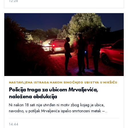
12:28
NASTAVLJENA ISTRAGA NAKON SINOĆNJEG UBISTVA U NIKŠIĆU
Policija traga za ubicom Mrvaljevića,
naložena obdukcija
Ni nakon 18 sati nije utvrđen ni motiv zbog kojeg je ubica,
navodno, u potiljak Mrvaljevića ispalio smrtonosni metak –...
14:44