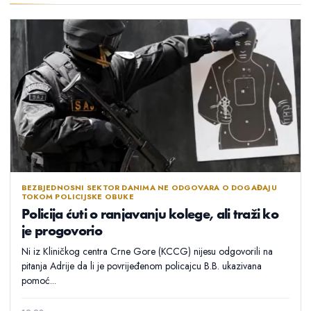
BEZBJEDNOSNI SEKTOR DANIMA NE ODGOVARA O DOGAĐAJU
TOKOM POLICIJSKE OBUKE
Policija ćuti o ranjavanju kolege, ali traži ko
je progovorio
Ni iz Kliničkog centra Crne Gore (KCCG) nijesu odgovorili na
pitanja Adrije da li je povrijeđenom policajcu B.B. ukazivana
pomoć...