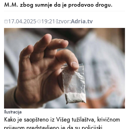
M.M. zbog sumnje da je prodavao drogu.
17.04.2025
19:21
Izvor:
Adria.tv
Ilustracija
Kako je saopšteno iz Višeg tužilaštva, krivičnom
prijavom predstavljeno je da su policijski