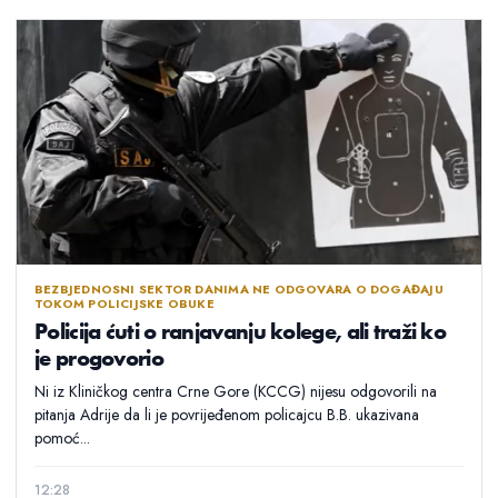
BEZBJEDNOSNI SEKTOR DANIMA NE ODGOVARA O DOGAĐAJU
TOKOM POLICIJSKE OBUKE
Policija ćuti o ranjavanju kolege, ali traži ko
je progovorio
Ni iz Kliničkog centra Crne Gore (KCCG) nijesu odgovorili na
pitanja Adrije da li je povrijeđenom policajcu B.B. ukazivana
pomoć...
12:28