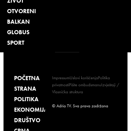
ŽIVOT
OTVORENI
BALKAN
GLOBUS
SPORT
POČETNA
Impressum
Uslovi korišćenja
Politika
privatnosti
Pišite ombudsmanu
Izvještaji /
STRANA
Vlasnička struktura
POLITIKA
© Adria TV. Sva prava zadržana
EKONOMIJA
DRUŠTVO
CRNA