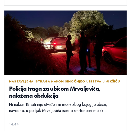
NASTAVLJENA ISTRAGA NAKON SINOĆNJEG UBISTVA U NIKŠIĆU
Policija traga za ubicom Mrvaljevića,
naložena obdukcija
Ni nakon 18 sati nije utvrđen ni motiv zbog kojeg je ubica,
navodno, u potiljak Mrvaljevića ispalio smrtonosni metak –...
14:44