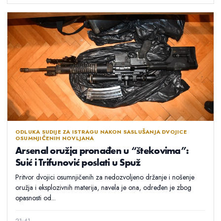
ODLUKA SUDIJE ZA ISTRAGU NAKON SASLUŠANJA DVOJICE
OSUMNJIČENIH NOVLJANA
Arsenal oružja pronađen u “štekovima”:
Suić i Trifunović poslati u Spuž
Pritvor dvojici osumnjičenih za nedozvoljeno držanje i nošenje
oružja i eksplozivnih materija, navela je ona, određen je zbog
opasnosti od...