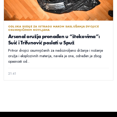
ODLUKA SUDIJE ZA ISTRAGU NAKON SASLUŠANJA DVOJICE
OSUMNJIČENIH NOVLJANA
Arsenal oružja pronađen u “štekovima”:
Suić i Trifunović poslati u Spuž
Pritvor dvojici osumnjičenih za nedozvoljeno držanje i nošenje
oružja i eksplozivnih materija, navela je ona, određen je zbog
opasnosti od...
21:41