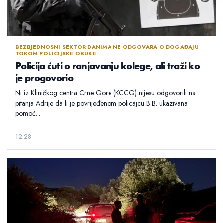
BEZBJEDNOSNI SEKTOR DANIMA NE ODGOVARA O DOGAĐAJU
TOKOM POLICIJSKE OBUKE
Policija ćuti o ranjavanju kolege, ali traži ko
je progovorio
Ni iz Kliničkog centra Crne Gore (KCCG) nijesu odgovorili na
pitanja Adrije da li je povrijeđenom policajcu B.B. ukazivana
pomoć...
12:28