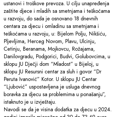
ustanovi i troškove prevoza. U cilju unapređenja
zaštite djece i mladih sa smetnjama i teškoćama
u razvoju, do sada je osnovano 18 dnevnih
centara za djecu i omladinu sa smetnjama i
teškoćama u razvoju, u: Bijelom Polju, Nikšiću,
Pljevljima, Herceg Novom, Plavu, Ulcinju,
Cetinju, Beranama, Mojkovcu, Rožajama,
Danilovgradu, Podgorici, Budvi, Golubovcima, u
sklopu JU Dječji dom “Mladost” u Bijeloj, u
sklopu JU Resursni centar za sluh i govor “Dr
Peruta Ivanović” Kotor. U sklopu JU Centar
“Ljubović” uspostavljena je usluga dnevnog
boravka za djecu sa problemima u ponašanju”,
istaknuto je u izvještaju.
Navodi se da je visina dodatka za djecu u 2024.