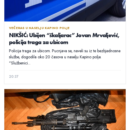
VEČERAS U NASELJU KAPINO POLJE
NIKŠIĆ: Ubijen “škaljarac” Jovan Mrvaljević,
policija traga za ubicom
Policija traga za ubicom. Pucnjava se, naveli su iz te bezbjednosne
službe, dogodila oko 20 časova u naselju Kapino polje.
"Službenici...
20:37