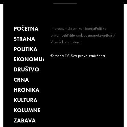
POČETNA
Impressum
Uslovi korišćenja
Politika
privatnosti
Pišite ombudsmanu
Izvještaji /
STRANA
Vlasnička struktura
POLITIKA
© Adria TV. Sva prava zadržana
EKONOMIJA
DRUŠTVO
CRNA
HRONIKA
KULTURA
KOLUMNE
ZABAVA