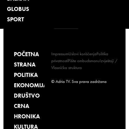
GLOBUS
SPORT
POČETNA
Impressum
Uslovi korišćenja
Politika
privatnosti
Pišite ombudsmanu
Izvještaji /
STRANA
Vlasnička struktura
POLITIKA
© Adria TV. Sva prava zadržana
EKONOMIJA
DRUŠTVO
CRNA
HRONIKA
KULTURA