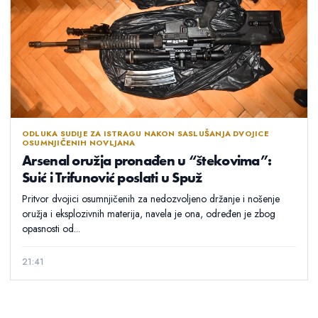
ODLUKA SUDIJE ZA ISTRAGU NAKON SASLUŠANJA DVOJICE
OSUMNJIČENIH NOVLJANA
Arsenal oružja pronađen u “štekovima”:
Suić i Trifunović poslati u Spuž
Pritvor dvojici osumnjičenih za nedozvoljeno držanje i nošenje
oružja i eksplozivnih materija, navela je ona, određen je zbog
opasnosti od...
21:41