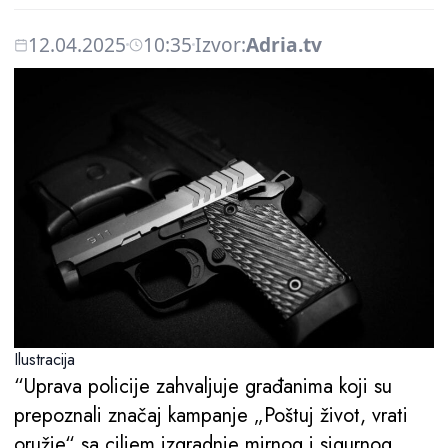
12.04.2025
10:35
Izvor:
Adria.tv
Ilustracija
“Uprava policije zahvaljuje građanima koji su
prepoznali značaj kampanje „Poštuj život, vrati
oružje“ sa ciljem izgradnje mirnog i sigurnog