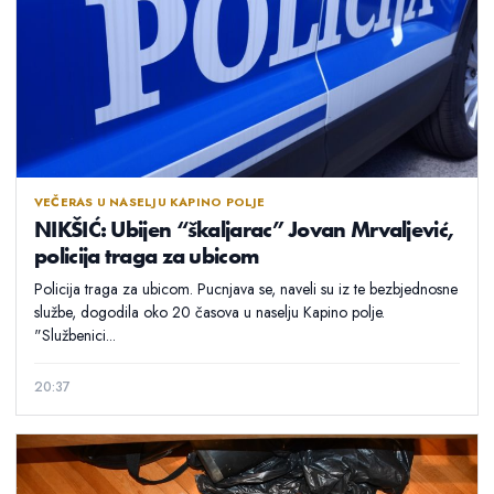
VEČERAS U NASELJU KAPINO POLJE
NIKŠIĆ: Ubijen “škaljarac” Jovan Mrvaljević,
policija traga za ubicom
Policija traga za ubicom. Pucnjava se, naveli su iz te bezbjednosne
službe, dogodila oko 20 časova u naselju Kapino polje.
"Službenici...
20:37