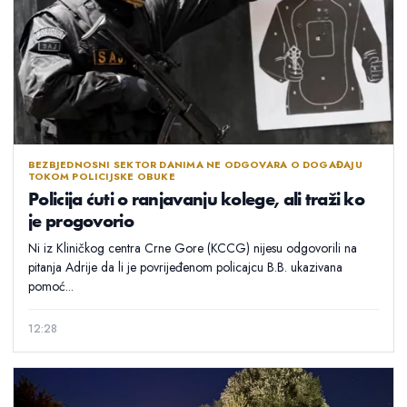
BEZBJEDNOSNI SEKTOR DANIMA NE ODGOVARA O DOGAĐAJU
TOKOM POLICIJSKE OBUKE
Policija ćuti o ranjavanju kolege, ali traži ko
je progovorio
Ni iz Kliničkog centra Crne Gore (KCCG) nijesu odgovorili na
pitanja Adrije da li je povrijeđenom policajcu B.B. ukazivana
pomoć...
12:28