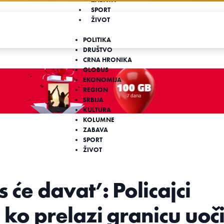
SPORT
ŽIVOT
POLITIKA
DRUŠTVO
CRNA HRONIKA
GLOBUS
EKONOMIJA
REGION
SRBIJA
KULTURA
KOLUMNE
ZABAVA
SPORT
ŽIVOT
 će davat’: Policajci
i ko prelazi granicu uoč