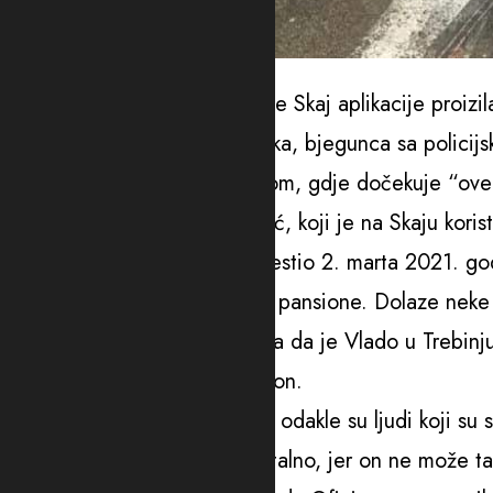
Slavlje nakon izbora u Nikšiću/Arhiva
Iz prepiski sa nekada zaštićene Skaj aplikacije proizil
Milović obavijestio svog rođaka, bjegunca sa polici
non-stop u gradu pod Leotarom, gdje dočekuje “ove
Trebinjski frizer Dražen Milović, koji je na Skaju kori
nadimka Oficir o tome je izvjestio 2. marta 2021. go
“Mandić plaća ručkove, pune pansione. Dolaze neke 
Dva dana kasnije izvještava ga da je Vlado u Trebinju 
“Ovaj moj je blizu njih”, piše on.
Njegovog rođaka je zanimalo odakle su ljudi koji su
“Čekaju ove iz NK i dolaze stalno, jer on ne može t