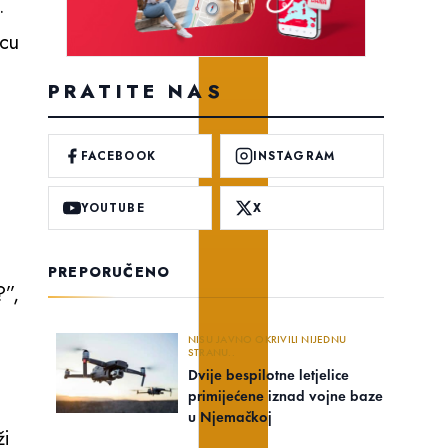
.
icu
PRATITE NAS
FACEBOOK
INSTAGRAM
YOUTUBE
X
PREPORUČENO
?”,
NISU JAVNO OKRIVILI NIJEDNU
STRANU..
Dvije bespilotne letjelice
primijećene iznad vojne baze
u Njemačkoj
ži