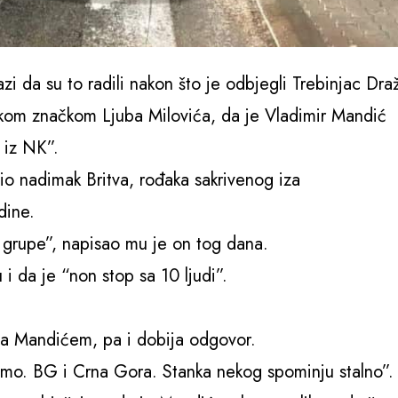
azi da su to radili nakon što je odbjegli Trebinjac Dra
jskom značkom Ljuba Milovića, da je Vladimir Mandić
 iz NK”.
stio nadimak Britva, rođaka sakrivenog iza
dine.
grupe”, napisao mu je on tog dana.
i da je “non stop sa 10 ljudi”.
 sa Mandićem, pa i dobija odgovor.
amo. BG i Crna Gora. Stanka nekog spominju stalno”.