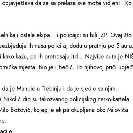
 objavještava da se sa prelaza sve može vidjeti: “Ko 
nika i ostala ekipa. Ti policajci su bili JZP. Ovaj što
bezbjeđuje ih naša policija, dođu u pratnju po 5 aut
i kako kažu, pa ih pretresaju itd… Najviše auta je NIŠ
nička mjesta. Bio je i Bečić. Po njihovoj priči ubjeđ
o da je Mandić u Trebinju i da je sjedio sa njim…
Nikolić dio su takozvanog policijskog narko-kartela.
Milo Božović, kojeg je ekipa okupljena oko Milovića
ne.