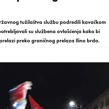
državnog tužilaštva službu podredili kavačkom
otrebljavali su službena ovlašćenja kako bi
 prelazi preko graničnog prelaza Ilino brdo.