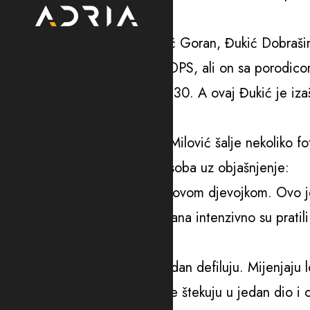
pojašnjenje.
“Milutin Đukanović, Kecojević Goran, Đukić Dobrašin.
a. I bio je onaj Mitrović Ivan DPS, ali on sa porodico
oko 14.10, a vratili se oko 16.30. A ovaj Đukić je iz
Nikolić.
Gotovo istovremeno Dražen Milović šalje nekoliko foto
četiri muške i jedna ženska osoba uz objašnjenje:
“Na poslednju sliku je on, sa ovom djevojkom. Ovo je
Dvojica Milovića i narednih dana intenzivno su pratili
izvještava da “Samo dolaze”.
“Juce su samo dolazili. Cijeli dan defiluju. Mijenjaju l
dolaze. Bila su dvojica. Oni se štekuju u jedan dio i