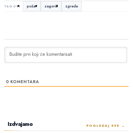
požar
zagorič
zgrada
0
KOMENTARA
Izdvajamo
POGLEDAJ SVE →