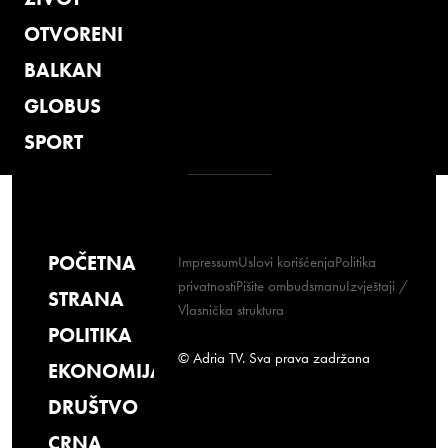
OTVORENI
BALKAN
GLOBUS
SPORT
POČETNA
Impressum
Uslovi korišćenja
Politika
privatnosti
Pišite ombudsmanu
Izvještaji /
STRANA
Vlasnička struktura
POLITIKA
© Adria TV. Sva prava zadržana
EKONOMIJA
DRUŠTVO
CRNA