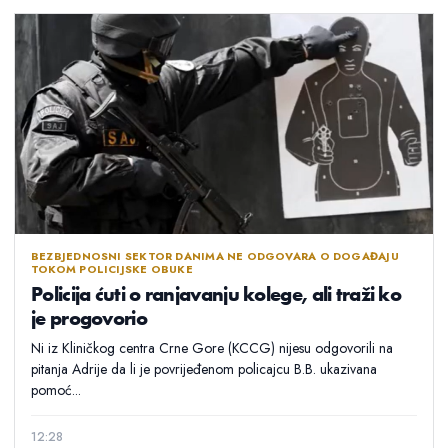
BEZBJEDNOSNI SEKTOR DANIMA NE ODGOVARA O DOGAĐAJU
TOKOM POLICIJSKE OBUKE
Policija ćuti o ranjavanju kolege, ali traži ko
je progovorio
Ni iz Kliničkog centra Crne Gore (KCCG) nijesu odgovorili na
pitanja Adrije da li je povrijeđenom policajcu B.B. ukazivana
pomoć...
12:28