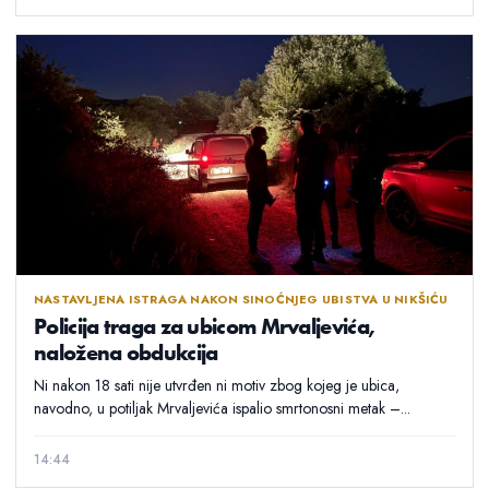
NASTAVLJENA ISTRAGA NAKON SINOĆNJEG UBISTVA U NIKŠIĆU
Policija traga za ubicom Mrvaljevića,
naložena obdukcija
Ni nakon 18 sati nije utvrđen ni motiv zbog kojeg je ubica,
navodno, u potiljak Mrvaljevića ispalio smrtonosni metak –...
14:44