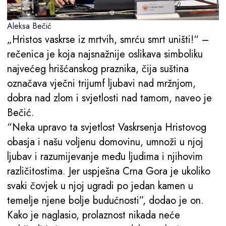
Aleksa Bečić
„Hristos vaskrse iz mrtvih, smrću smrt uništi!“ –
rečenica je koja najsnažnije oslikava simboliku
najvećeg hrišćanskog praznika, čija suština
označava vječni trijumf ljubavi nad mržnjom,
dobra nad zlom i svjetlosti nad tamom, naveo je
Bečić.
“Neka upravo ta svjetlost Vaskrsenja Hristovog
obasja i našu voljenu domovinu, umnoži u njoj
ljubav i razumijevanje među ljudima i njihovim
različitostima. Jer uspješna Crna Gora je ukoliko
svaki čovjek u njoj ugradi po jedan kamen u
temelje njene bolje budućnosti”, dodao je on.
Kako je naglasio, prolaznost nikada neće