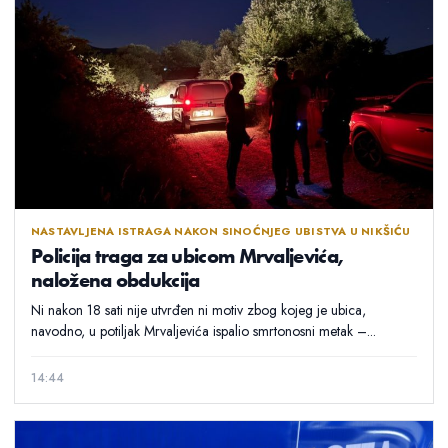
NASTAVLJENA ISTRAGA NAKON SINOĆNJEG UBISTVA U NIKŠIĆU
Policija traga za ubicom Mrvaljevića,
naložena obdukcija
Ni nakon 18 sati nije utvrđen ni motiv zbog kojeg je ubica,
navodno, u potiljak Mrvaljevića ispalio smrtonosni metak –...
14:44