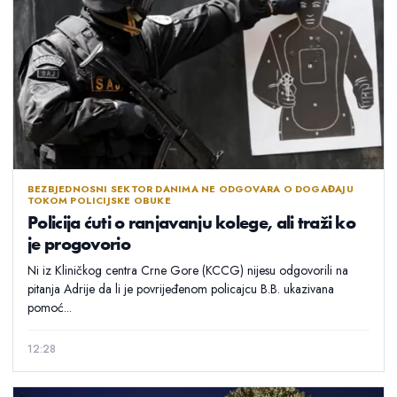
BEZBJEDNOSNI SEKTOR DANIMA NE ODGOVARA O DOGAĐAJU
TOKOM POLICIJSKE OBUKE
Policija ćuti o ranjavanju kolege, ali traži ko
je progovorio
Ni iz Kliničkog centra Crne Gore (KCCG) nijesu odgovorili na
pitanja Adrije da li je povrijeđenom policajcu B.B. ukazivana
pomoć...
12:28