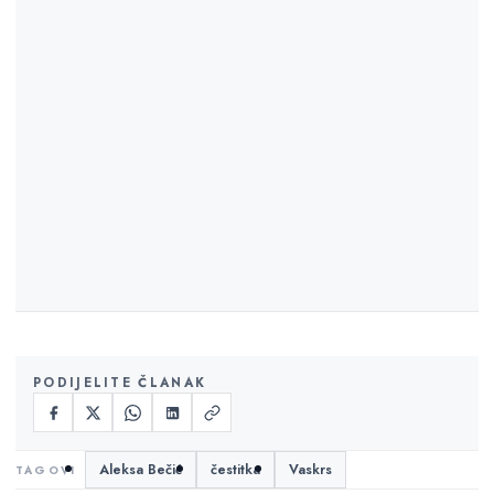
PODIJELITE ČLANAK
Aleksa Bečić
čestitka
Vaskrs