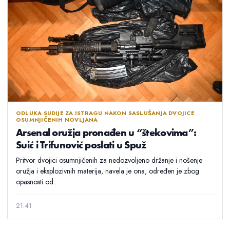
ODLUKA SUDIJE ZA ISTRAGU NAKON SASLUŠANJA DVOJICE
OSUMNJIČENIH NOVLJANA
Arsenal oružja pronađen u “štekovima”:
Suić i Trifunović poslati u Spuž
Pritvor dvojici osumnjičenih za nedozvoljeno držanje i nošenje
oružja i eksplozivnih materija, navela je ona, određen je zbog
opasnosti od...
21:41