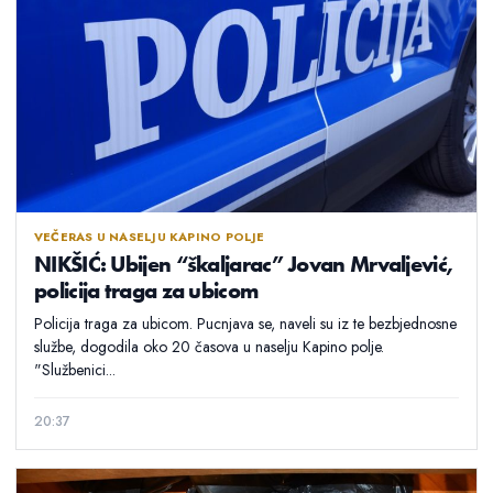
VEČERAS U NASELJU KAPINO POLJE
NIKŠIĆ: Ubijen “škaljarac” Jovan Mrvaljević,
policija traga za ubicom
Policija traga za ubicom. Pucnjava se, naveli su iz te bezbjednosne
službe, dogodila oko 20 časova u naselju Kapino polje.
"Službenici...
20:37