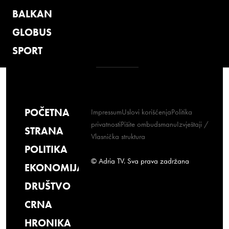
BALKAN
GLOBUS
SPORT
POČETNA
Impressum
Uslovi korišćenja
Politika
privatnosti
Pišite ombudsmanu
Izvještaji /
STRANA
Vlasnička struktura
POLITIKA
© Adria TV. Sva prava zadržana
EKONOMIJA
DRUŠTVO
CRNA
HRONIKA