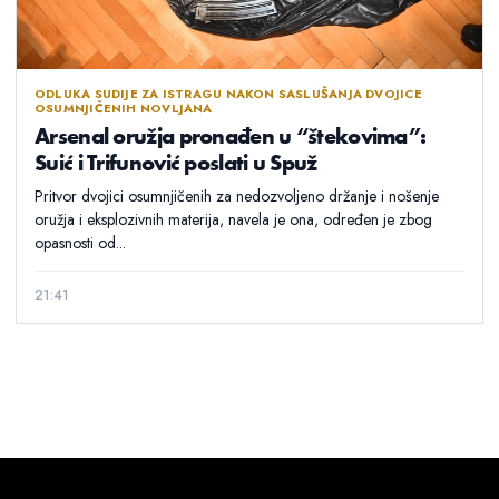
ODLUKA SUDIJE ZA ISTRAGU NAKON SASLUŠANJA DVOJICE
OSUMNJIČENIH NOVLJANA
Arsenal oružja pronađen u “štekovima”:
Suić i Trifunović poslati u Spuž
Pritvor dvojici osumnjičenih za nedozvoljeno držanje i nošenje
oružja i eksplozivnih materija, navela je ona, određen je zbog
opasnosti od...
21:41