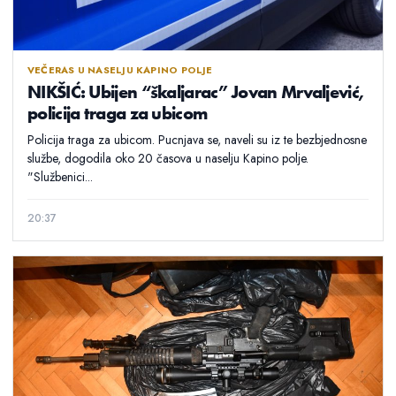
VEČERAS U NASELJU KAPINO POLJE
NIKŠIĆ: Ubijen “škaljarac” Jovan Mrvaljević,
policija traga za ubicom
Policija traga za ubicom. Pucnjava se, naveli su iz te bezbjednosne
službe, dogodila oko 20 časova u naselju Kapino polje.
"Službenici...
20:37