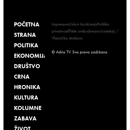
POČETNA
Impressum
Uslovi korišćenja
Politika
privatnosti
Pišite ombudsmanu
Izvještaji /
STRANA
Vlasnička struktura
POLITIKA
© Adria TV. Sva prava zadržana
EKONOMIJA
DRUŠTVO
CRNA
HRONIKA
KULTURA
KOLUMNE
ZABAVA
ŽIVOT