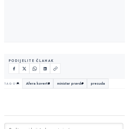
PODIJELITE ČLANAK
Afera koverta
ministar pravde
presuda