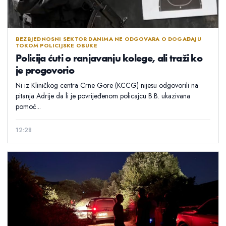
BEZBJEDNOSNI SEKTOR DANIMA NE ODGOVARA O DOGAĐAJU
TOKOM POLICIJSKE OBUKE
Policija ćuti o ranjavanju kolege, ali traži ko
je progovorio
Ni iz Kliničkog centra Crne Gore (KCCG) nijesu odgovorili na
pitanja Adrije da li je povrijeđenom policajcu B.B. ukazivana
pomoć...
12:28