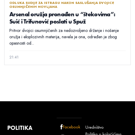
ODLUKA SUDIJE ZA ISTRAGU NAKON SASLUŠANJA DVOJICE
OSUMNJIČENIH NOVLJANA
Arsenal oružja pronađen u “štekovima”:
Suić i Trifunović poslati u Spuž
Pritvor dvojici osumnjičenih za nedozvoljeno držanje i nošenje
oružja i eksplozivnih materija, navela je ona, određen je zbog
opasnosti od...
21:41
POLITIKA
Facebook
Uredništvo
Politika o kolačićima