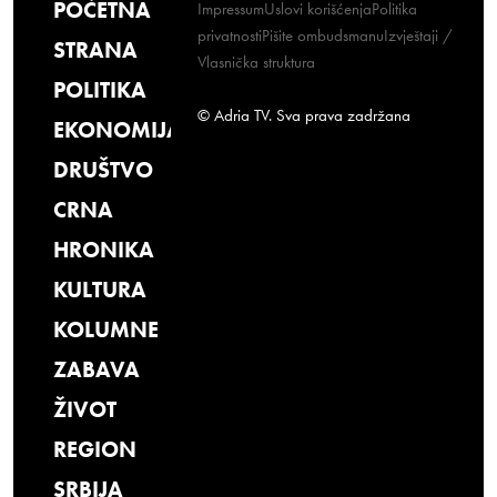
POČETNA
Impressum
Uslovi korišćenja
Politika
privatnosti
Pišite ombudsmanu
Izvještaji /
STRANA
Vlasnička struktura
POLITIKA
© Adria TV. Sva prava zadržana
EKONOMIJA
DRUŠTVO
CRNA
HRONIKA
KULTURA
KOLUMNE
ZABAVA
ŽIVOT
REGION
SRBIJA