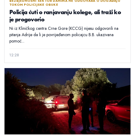
BEZBJEDNOSNI SEKTOR DANIMA NE ODGOVARA O DOGAĐAJU
TOKOM POLICIJSKE OBUKE
Policija ćuti o ranjavanju kolege, ali traži ko
je progovorio
Ni iz Kliničkog centra Crne Gore (KCCG) nijesu odgovorili na
pitanja Adrije da li je povrijeđenom policajcu B.B. ukazivana
pomoć...
12:28