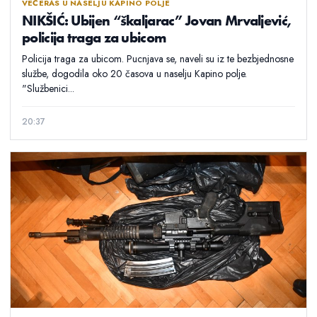
VEČERAS U NASELJU KAPINO POLJE
NIKŠIĆ: Ubijen “škaljarac” Jovan Mrvaljević,
policija traga za ubicom
Policija traga za ubicom. Pucnjava se, naveli su iz te bezbjednosne
službe, dogodila oko 20 časova u naselju Kapino polje.
"Službenici...
20:37