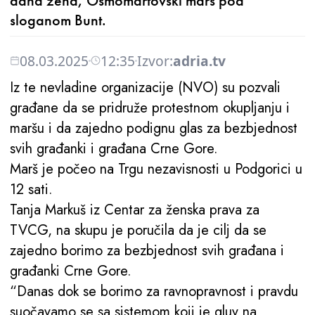
dana žena, Osmomartovski marš pod
sloganom Bunt.
08.03.2025
12:35
Izvor:
adria.tv
Iz te nevladine organizacije (NVO) su pozvali
građane da se pridruže protestnom okupljanju i
maršu i da zajedno podignu glas za bezbjednost
svih građanki i građana Crne Gore.
Marš je počeo na Trgu nezavisnosti u Podgorici u
12 sati.
Tanja Markuš iz Centar za ženska prava za
TVCG, na skupu je poručila da je cilj da se
zajedno borimo za bezbjednost svih građana i
građanki Crne Gore.
“Danas dok se borimo za ravnopravnost i pravdu
suočavamo se sa sistemom koji je gluv na