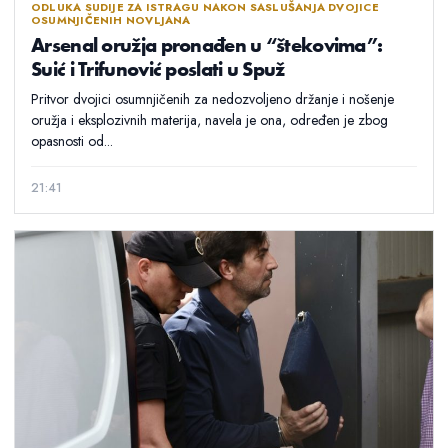
ODLUKA SUDIJE ZA ISTRAGU NAKON SASLUŠANJA DVOJICE
OSUMNJIČENIH NOVLJANA
Arsenal oružja pronađen u “štekovima”:
Suić i Trifunović poslati u Spuž
Pritvor dvojici osumnjičenih za nedozvoljeno držanje i nošenje
oružja i eksplozivnih materija, navela je ona, određen je zbog
opasnosti od...
21:41