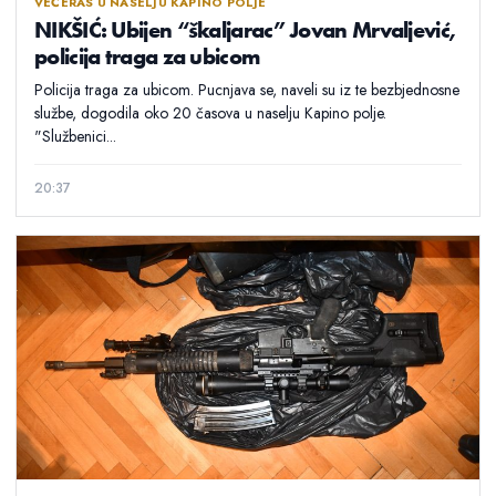
VEČERAS U NASELJU KAPINO POLJE
NIKŠIĆ: Ubijen “škaljarac” Jovan Mrvaljević,
policija traga za ubicom
Policija traga za ubicom. Pucnjava se, naveli su iz te bezbjednosne
službe, dogodila oko 20 časova u naselju Kapino polje.
"Službenici...
20:37