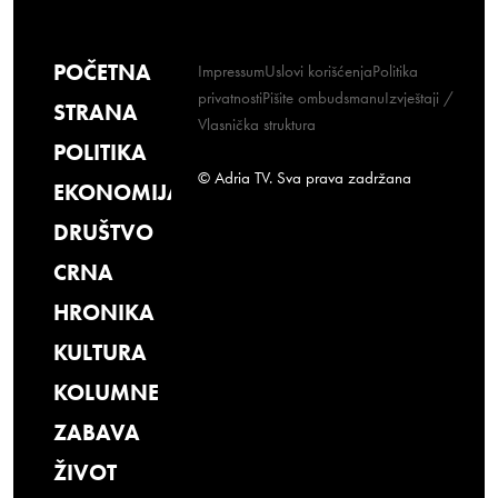
POČETNA
Impressum
Uslovi korišćenja
Politika
privatnosti
Pišite ombudsmanu
Izvještaji /
STRANA
Vlasnička struktura
POLITIKA
© Adria TV. Sva prava zadržana
EKONOMIJA
DRUŠTVO
CRNA
HRONIKA
KULTURA
KOLUMNE
ZABAVA
ŽIVOT