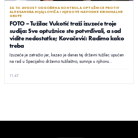
ZA 10. AVGUST ODGOĐENA KONTROLA OPTUŽNICE PROTIV
ALEKSANDRA MIJAJLOVIĆA I NJEGOVE NAVODNE KRIMINALNE
GRUPE
FOTO – Tužilac Vukotić traži izuzeće troje
sudija: Sve optužnice ste potvrđivali, a sad
vidite nedostatke; Kovačević: Radimo kako
treba
Izuzeće je zatražio jer, kazao je danas taj državni tužilac upućen
na rad u Specijalno državno tužilaštvo, sumnja u njihovu...
11:47