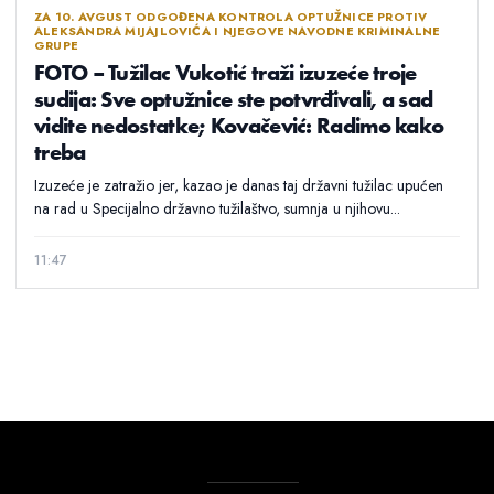
ZA 10. AVGUST ODGOĐENA KONTROLA OPTUŽNICE PROTIV
ALEKSANDRA MIJAJLOVIĆA I NJEGOVE NAVODNE KRIMINALNE
GRUPE
FOTO – Tužilac Vukotić traži izuzeće troje
sudija: Sve optužnice ste potvrđivali, a sad
vidite nedostatke; Kovačević: Radimo kako
treba
Izuzeće je zatražio jer, kazao je danas taj državni tužilac upućen
na rad u Specijalno državno tužilaštvo, sumnja u njihovu...
11:47