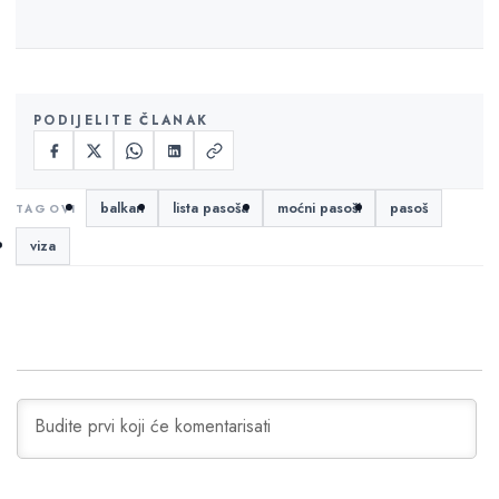
PODIJELITE ČLANAK
balkan
lista pasoša
moćni pasoši
pasoš
viza