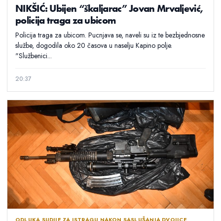
NIKŠIĆ: Ubijen “škaljarac” Jovan Mrvaljević,
policija traga za ubicom
Policija traga za ubicom. Pucnjava se, naveli su iz te bezbjednosne
službe, dogodila oko 20 časova u naselju Kapino polje.
"Službenici...
20:37
ODLUKA SUDIJE ZA ISTRAGU NAKON SASLUŠANJA DVOJICE