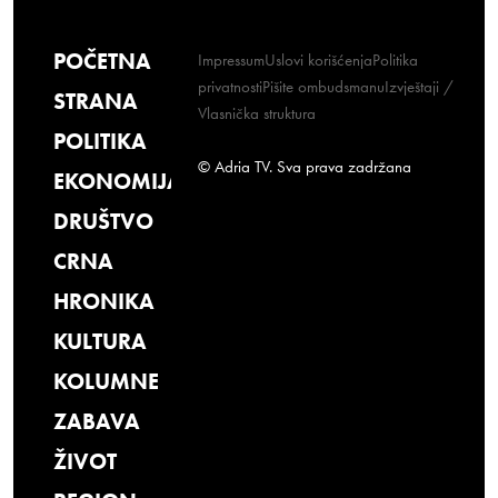
POČETNA
Impressum
Uslovi korišćenja
Politika
privatnosti
Pišite ombudsmanu
Izvještaji /
STRANA
Vlasnička struktura
POLITIKA
© Adria TV. Sva prava zadržana
EKONOMIJA
DRUŠTVO
CRNA
HRONIKA
KULTURA
KOLUMNE
ZABAVA
ŽIVOT