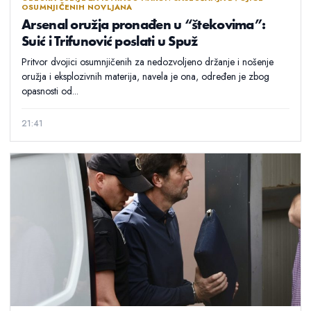
OSUMNJIČENIH NOVLJANA
Arsenal oružja pronađen u “štekovima”:
Suić i Trifunović poslati u Spuž
Pritvor dvojici osumnjičenih za nedozvoljeno držanje i nošenje
oružja i eksplozivnih materija, navela je ona, određen je zbog
opasnosti od...
21:41