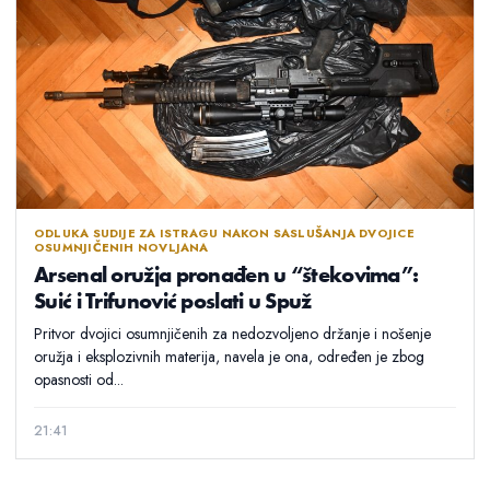
ODLUKA SUDIJE ZA ISTRAGU NAKON SASLUŠANJA DVOJICE
OSUMNJIČENIH NOVLJANA
Arsenal oružja pronađen u “štekovima”:
Suić i Trifunović poslati u Spuž
Pritvor dvojici osumnjičenih za nedozvoljeno držanje i nošenje
oružja i eksplozivnih materija, navela je ona, određen je zbog
opasnosti od...
21:41