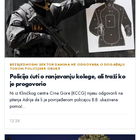
BEZBJEDNOSNI SEKTOR DANIMA NE ODGOVARA O DOGAĐAJU
TOKOM POLICIJSKE OBUKE
Policija ćuti o ranjavanju kolege, ali traži ko
je progovorio
Ni iz Kliničkog centra Crne Gore (KCCG) nijesu odgovorili na
pitanja Adrije da li je povrijeđenom policajcu B.B. ukazivana
pomoć...
12:28