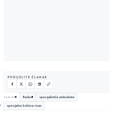
PODIJELITE ČLANAK
Radovi
specijalističa ambulanta
specijalna bolnica risan