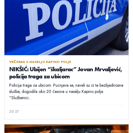
VEČERAS U NASELJU KAPINO POLJE
NIKŠIĆ: Ubijen “škaljarac” Jovan Mrvaljević,
policija traga za ubicom
Policija traga za ubicom. Pucnjava se, naveli su iz te bezbjednosne
službe, dogodila oko 20 časova u naselju Kapino polje.
"Službenici...
20:37