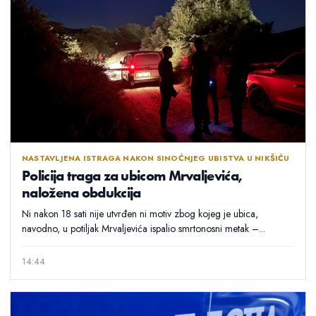
NASTAVLJENA ISTRAGA NAKON SINOĆNJEG UBISTVA U NIKŠIĆU
Policija traga za ubicom Mrvaljevića,
naložena obdukcija
Ni nakon 18 sati nije utvrđen ni motiv zbog kojeg je ubica,
navodno, u potiljak Mrvaljevića ispalio smrtonosni metak –...
14:44