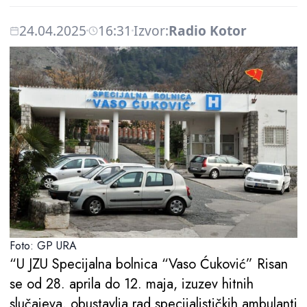
24.04.2025
16:31
Izvor:
Radio Kotor
Foto: GP URA
“U JZU Specijalna bolnica “Vaso Ćuković” Risan
se od 28. aprila do 12. maja, izuzev hitnih
slučajeva, obustavlja rad specijalističkih ambulanti