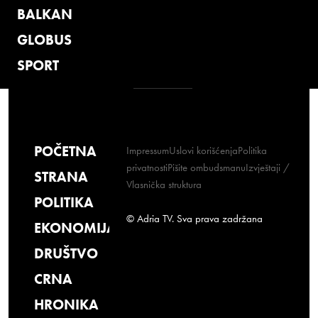
BALKAN
GLOBUS
SPORT
POČETNA
Impressum
Uslovi korišćenja
Politika
privatnosti
Pišite ombudsmanu
Izvještaji /
STRANA
Vlasnička struktura
POLITIKA
© Adria TV. Sva prava zadržana
EKONOMIJA
DRUŠTVO
CRNA
HRONIKA