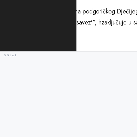
“Jer kako, višedecenijska himna podgoričkog Dječijeg
ne ljubi kavez, mi smo Dječji savez'”, hzaključuje u 