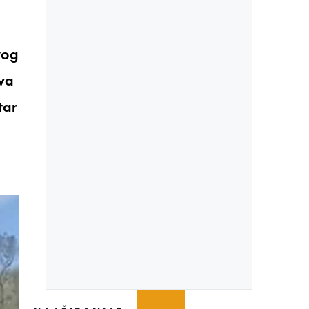
vog
ava
tar