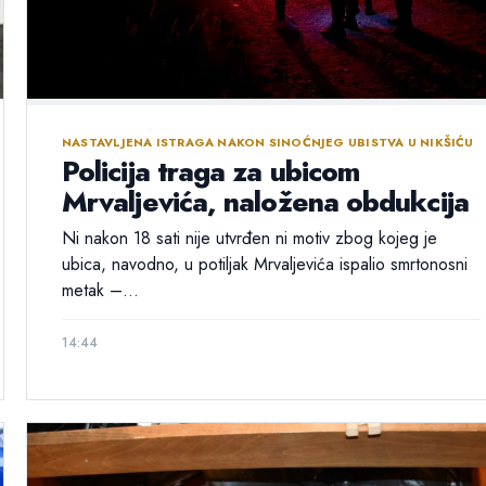
NASTAVLJENA ISTRAGA NAKON SINOĆNJEG UBISTVA U NIKŠIĆU
Policija traga za ubicom
Mrvaljevića, naložena obdukcija
Ni nakon 18 sati nije utvrđen ni motiv zbog kojeg je
ubica, navodno, u potiljak Mrvaljevića ispalio smrtonosni
metak –...
14:44