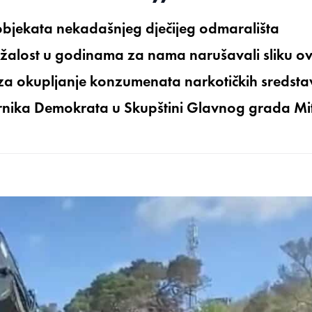
 objekata nekadašnjeg dječijeg odmarališta
nažalost u godinama za nama narušavali sliku o
to za okupljanje konzumenata narkotičkih sredst
ornika Demokrata u Skupštini Glavnog grada Mi