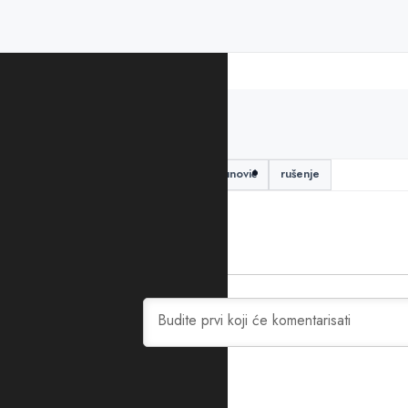
PODIJELITE ČLANAK
Djeca
odmaralište
Paunović
rušenje
0
KOMENTARA