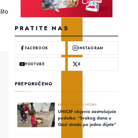
 što
PRATITE NAS
FACEBOOK
INSTAGRAM
YOUTUBE
X
PREPORUČENO
RAT NA BLISKOM ISTOKU
UNICEF objavio zastrašujuće
podatke: “Svakog dana u
Gazi strada po jedno dijete”