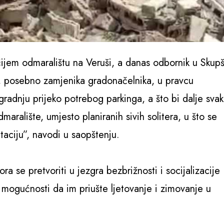
čijem odmaralištu na Veruši, a danas odbornik u Skupš
e, posebno zamjenika gradonačelnika, u pravcu
zgradnju prijeko potrebog parkinga, a što bi dalje sva
maralište, umjesto planiranih sivih solitera, u što se
taciju”, navodi u saopštenju.
a se pretvoriti u jezgra bezbrižnosti i socijalizacije
u mogućnosti da im priušte ljetovanje i zimovanje u