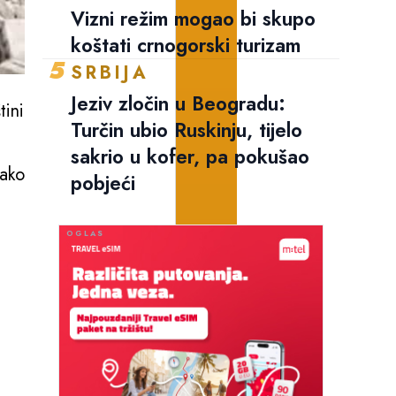
Vizni režim mogao bi skupo
koštati crnogorski turizam
5
SRBIJA
Jeziv zločin u Beogradu:
tini
Turčin ubio Ruskinju, tijelo
sakrio u kofer, pa pokušao
kako
pobjeći