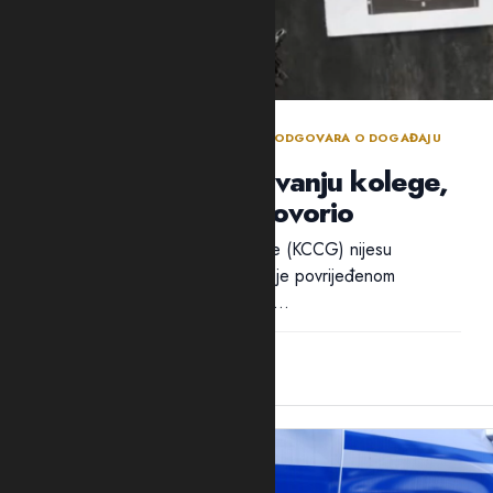
BEZBJEDNOSNI SEKTOR DANIMA NE ODGOVARA O DOGAĐAJU
TOKOM POLICIJSKE OBUKE
Policija ćuti o ranjavanju kolege,
ali traži ko je progovorio
Ni iz Kliničkog centra Crne Gore (KCCG) nijesu
odgovorili na pitanja Adrije da li je povrijeđenom
policajcu B.B. ukazivana pomoć...
12:28