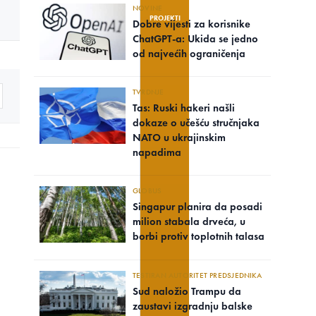
NOVINE
PROJEKTI
Dobre vijesti za korisnike
ChatGPT-a: Ukida se jedno
od najvećih ograničenja
TVRDNJE
Tas: Ruski hakeri našli
dokaze o učešću stručnjaka
NATO u ukrajinskim
napadima
GLOBUS
Singapur planira da posadi
milion stabala drveća, u
borbi protiv toplotnih talasa
TESTIRAN AUTORITET PREDSJEDNIKA
Sud naložio Trampu da
zaustavi izgradnju balske