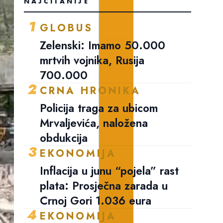
NAJČITANIJE
1
GLOBUS
Zelenski: Imamo 50.000
mrtvih vojnika, Rusija
700.000
2
CRNA HRONIKA
Policija traga za ubicom
Mrvaljevića, naložena
obdukcija
3
EKONOMIJA
Inflacija u junu “pojela” rast
plata: Prosječna zarada u
Crnoj Gori 1.036 eura
4
EKONOMIJA