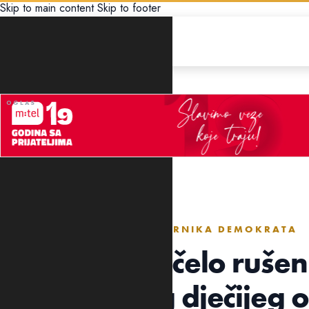
Skip to main content
Skip to footer
DRUŠTVO
PREDSJEDNIK KLUBA ODBORNIKA DEMOKRATA
Paunović: Počelo rušen
nekadašnjeg dječijeg o