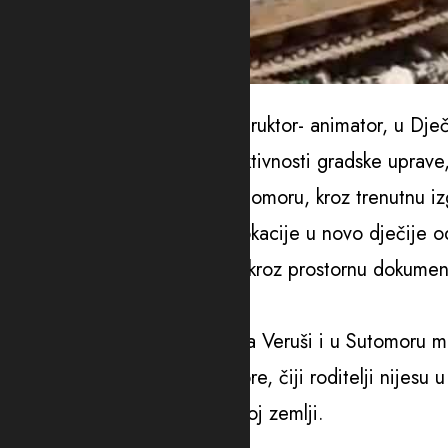
Foto: Demokratska Crna Gora
“Kao dugogodišnji dječiji instruktor- animator, u Dje
glavnog grada pozdravljam aktivnosti gradske uprav
valorizacije ove lokacije u Sutomoru, kroz trenutnu i
vodilo i trajnoj namjeni ove lokacije u novo dječije od
jasno bila upustila bivša vlast kroz prostornu dokumen
Kako je dodao, odmarališta na Veruši i u Sutomoru mor
djece iz Podgorice i Crne Gore, čiji roditelji nijesu 
skupim rizortima, čak ni u našoj zemlji.