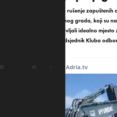
Juče je u Sutomoru, počelo rušenje zapuštenih
,,Kekec” u vlasništvu Glavnog grada, koji su 
turističkog mjesta i predstavljali idealno mjes
i alkohola, saopštio je predsjednik Kluba odb
Paunović.
29.04.2025
07:52
Izvor:
Adria.tv