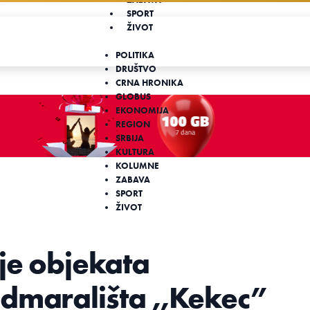
SPORT
ŽIVOT
POLITIKA
DRUŠTVO
CRNA HRONIKA
GLOBUS
EKONOMIJA
REGION
SRBIJA
KULTURA
KOLUMNE
ZABAVA
SPORT
ŽIVOT
je objekata
dmarališta ,,Kekec”