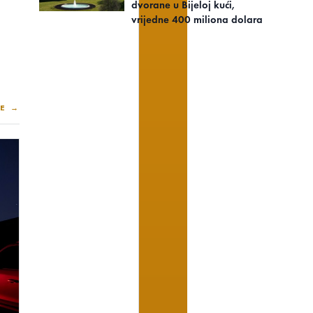
dvorane u Bijeloj kući,
vrijedne 400 miliona dolara
E →