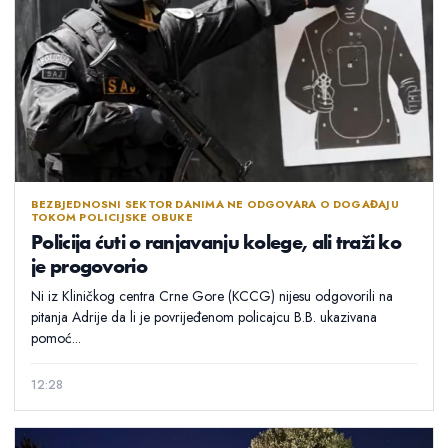
BEZBJEDNOSNI SEKTOR DANIMA NE ODGOVARA O DOGAĐAJU
TOKOM POLICIJSKE OBUKE
Policija ćuti o ranjavanju kolege, ali traži ko
je progovorio
Ni iz Kliničkog centra Crne Gore (KCCG) nijesu odgovorili na
pitanja Adrije da li je povrijeđenom policajcu B.B. ukazivana
pomoć...
12:28