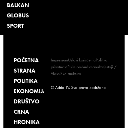
BALKAN
GLOBUS
SPORT
POČETNA
Impressum
Uslovi korišćenja
Politika
privatnosti
Pišite ombudsmanu
Izvještaji /
STRANA
Vlasnička struktura
POLITIKA
© Adria TV. Sva prava zadržana
EKONOMIJA
DRUŠTVO
CRNA
HRONIKA