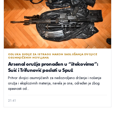
ODLUKA SUDIJE ZA ISTRAGU NAKON SASLUŠANJA DVOJICE
OSUMNJIČENIH NOVLJANA
Arsenal oružja pronađen u “štekovima”:
Suić i Trifunović poslati u Spuž
Pritvor dvojici osumnjičenih za nedozvoljeno držanje i nošenje
oružja i eksplozivnih materija, navela je ona, određen je zbog
opasnosti od...
21:41