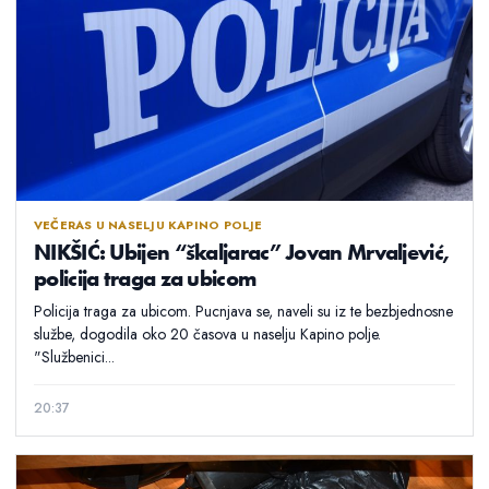
VEČERAS U NASELJU KAPINO POLJE
NIKŠIĆ: Ubijen “škaljarac” Jovan Mrvaljević,
policija traga za ubicom
Policija traga za ubicom. Pucnjava se, naveli su iz te bezbjednosne
službe, dogodila oko 20 časova u naselju Kapino polje.
"Službenici...
20:37