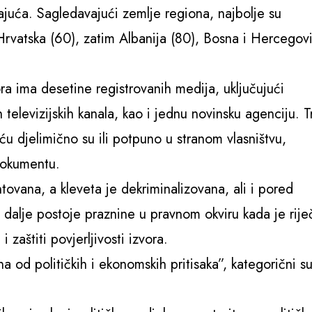
ajuća. Sagledavajući zemlje regiona, najbolje su
Hrvatska (60), zatim Albanija (80), Bosna i Hercegov
 ima desetine registrovanih medija, uključujući
 televizijskih kanala, kao i jednu novinsku agenciju. Tr
u djelimično su ili potpuno u stranom vlasništvu,
dokumentu.
ovana, a kleveta je dekriminalizovana, ali i pored
 dalje postoje praznine u pravnom okviru kada je rije
zaštiti povjerljivosti izvora.
 od političkih i ekonomskih pritisaka”, kategorični su