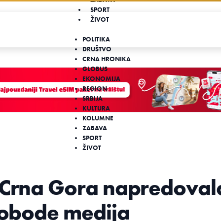
SPORT
ŽIVOT
POLITIKA
DRUŠTVO
CRNA HRONIKA
GLOBUS
EKONOMIJA
REGION
SRBIJA
KULTURA
KOLUMNE
ZABAVA
SPORT
ŽIVOT
: Crna Gora napredoval
slobode medija