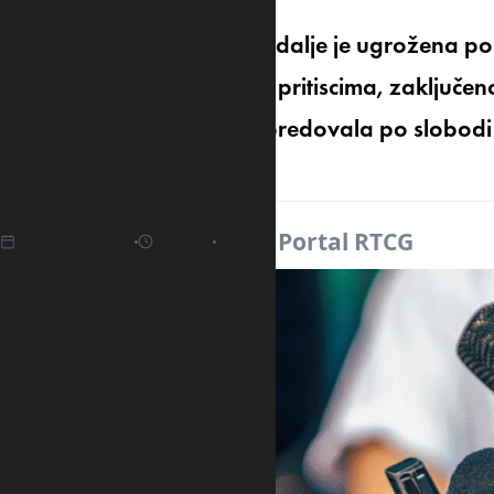
Sloboda sloboda medija i dalje je ugrožena pol
novinare ali i ekonomskim pritiscima, zaključen
država je za tri mjesta napredovala po slobodi
svijeta.
02.05.2025
08:35
Izvor:
Portal RTCG