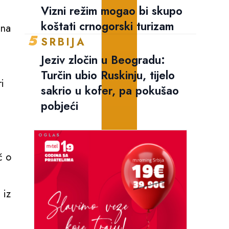
Vizni režim mogao bi skupo
koštati crnogorski turizam
ina
5
SRBIJA
Jeziv zločin u Beogradu:
Turčin ubio Ruskinju, tijelo
i
sakrio u kofer, pa pokušao
pobjeći
č o
 iz