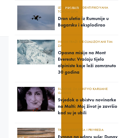
LETJELICA NIJE IDENTIFIKOVANA
PROJEKTI
TOKOM LETA
Dron uletio iz Rumunije u
Bugarsku i eksplodirao
INDIJA TRAŽI SPECIJALIZOVANI TIM
ZA..
Opasna misija na Mont
Everestu: Vraćaju tijelo
alpiniste koje leži zamrznuto
30 godina
SUĐENJE ZA UBISTVO KARUANE
GALICIJE
Svjedok o ubistvu novinarke
na Malti: Moj život je završio
kad su je ubili
TRPE ENERGETIKA I PRIVREDA
Evropa na udaru suše: Dunav